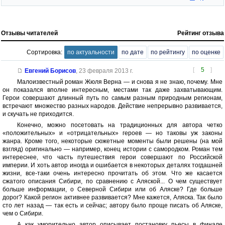
Отзывы читателей
Рейтинг отзыва
Сортировка:
по актуальности
по дате
по рейтингу
по оценке
[
5
]
Евгений Борисов
,
23 февраля 2013 г.
Малоизвестный роман Жюля Верна — и снова я не знаю, почему. Мне
он показался вполне интересным, местами так даже захватывающим.
Герои совершают длинный путь по самым разным природным регионам,
встречают множество разных народов. Действие непрерывно развивается,
и скучать не приходится.
Конечно, можно посетовать на традиционных для автора четко
«положительных» и «отрицательных» героев — но таковы уж законы
жанра. Кроме того, некоторые сюжетные моменты были решены (на мой
взгляд) оригинально — например, конец истории с самородком. Роман тем
интереснее, что часть путешествия герои совершают по Российской
империи. И хоть автор иногда и ошибается в некоторых деталях тогдашней
жизни, все-таки очень интересно прочитать об этом. Что же касается
сжатого описания Сибири, по сравнению с Аляской... О чем существует
больше информации, о Северной Сибири или об Аляске? Где больше
дорог? Какой регион активнее развивается? Мне кажется, Аляска. Так было
сто лет назад — так есть и сейчас; автору было проще писать об Аляске,
чем о Сибири.
А как уморительно автор описывает постановку пьесы в финале