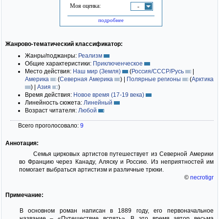
Моя оценка:
-
подробнее
Жанрово-тематический классификатор:
Жанры/поджанры:
Реализм
Общие характеристики:
Приключенческое
Место действия:
Наш мир (Земля)
(
Россия/СССР/Русь
|
Америка
(
Северная Америка
)
|
Полярные регионы
(
Арктика
)
|
Азия
)
Время действия:
Новое время (17-19 века)
Линейность сюжета:
Линейный
Возраст читателя:
Любой
Всего проголосовало:
9
Аннотация:
Семья цирковых артистов путешествует из Северной Америки
во Францию через Канаду, Аляску и Россию. Из неприятностей им
помогает выбраться артистизм и различные трюки.
©
necrotigr
Примечание:
В основном роман написан в 1889 году, его первоначальное
название – «Путешествие вспять». В это время автор весьма