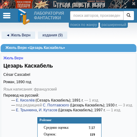
ЛАБОРАТОРИЯ
ФАНТАСТИКИ
поиск по жанру
расширенный
◄ Жюль Верн
издания (9)
Жюль Верн «Цезарь Каскабель»
Жюль Верн
Цезарь Каскабель
César Cascabel
Роман,
1890
год
Язык написания: французский
Перевод на русский:
—
Е. Киселёв
(Сезаръ Каскабель)
; 1891 г.
— 1 изд.
—
под редакцией
С. Полтавского
(Цезарь Каскабель)
; 1930 г.
— 3 изд.
—
Е. Трынкина
,
И. Кутасов
(Цезарь Каскабель)
; 1997 г.
— 1 изд.
Рейтинг
Средняя оценка:
7.57
Оценок:
119