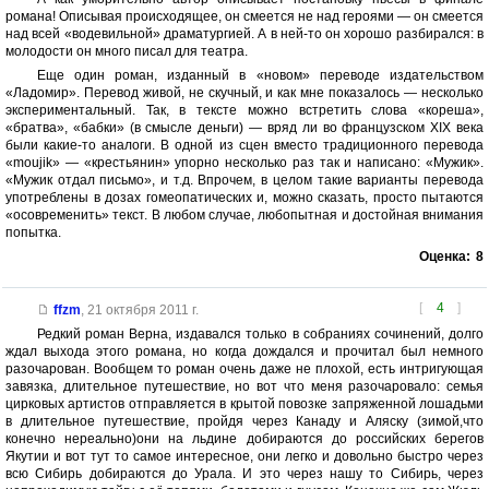
романа! Описывая происходящее, он смеется не над героями — он смеется
над всей «водевильной» драматургией. А в ней-то он хорошо разбирался: в
молодости он много писал для театра.
Еще один роман, изданный в «новом» переводе издательством
«Ладомир». Перевод живой, не скучный, и как мне показалось — несколько
экспериментальный. Так, в тексте можно встретить слова «кореша»,
«братва», «бабки» (в смысле деньги) — вряд ли во французском XIX века
были какие-то аналоги. В одной из сцен вместо традиционного перевода
«moujik» — «крестьянин» упорно несколько раз так и написано: «Мужик».
«Мужик отдал письмо», и т.д. Впрочем, в целом такие варианты перевода
употреблены в дозах гомеопатических и, можно сказать, просто пытаются
«осовременить» текст. В любом случае, любопытная и достойная внимания
попытка.
Оценка:
8
[
4
]
ffzm
,
21 октября 2011 г.
Редкий роман Верна, издавался только в собраниях сочинений, долго
ждал выхода этого романа, но когда дождался и прочитал был немного
разочарован. Вообщем то роман очень даже не плохой, есть интригующая
завязка, длительное путешествие, но вот что меня разочаровало: семья
цирковых артистов отправляется в крытой повозке запряженной лошадьми
в длительное путешествие, пройдя через Канаду и Аляску (зимой,что
конечно нереально)они на льдине добираются до российских берегов
Якутии и вот тут то самое интересное, они легко и довольно быстро через
всю Сибирь добираются до Урала. И это через нашу то Сибирь, через