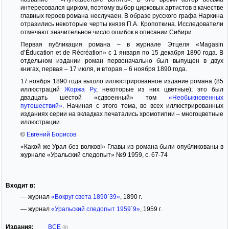
интересовался цирком, поэтому выбор цирковых артистов в качестве
главных героев романа неслучаен. В образе русского графа Наркина
отразились некоторые черты князя П.А. Кропоткина. Исследователи
отмечают значительное число ошибок в описании Сибири.
Первая публикация романа – в журнале Этцеля «Magasin
d’Éducation et de Récréation» с 1 января по 15 декабря 1890 года. В
отдельном издании роман первоначально был выпущен в двух
книгах, первая – 17 июля, и вторая – 6 ноября 1890 года.
17 ноября 1890 года вышло иллюстрированное издание романа (85
иллюстраций
Жоржа Ру
, некоторые из них цветные); это был
двадцать шестой «сдвоенный» том
«Необыкновенных
путешествий»
. Начиная с этого тома, во всех иллюстрированных
изданиях серии на вкладках печатались хромотипии – многоцветные
иллюстрации.
©
Евгений Борисов
«Какой же Урал без волков!» Главы из романа были опубликованы в
журнале «Уральский следопыт» №9 1959, с. 67-74
Входит в:
— журнал
«Вокруг света 1890`39»
, 1890 г.
— журнал
«Уральский следопыт 1959`9»
, 1959 г.
Издания:
ВСЕ
(9)