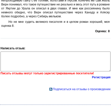
непроходимую тайгу с её топями, болотами и гнусом. Конечно же сам Жюль
Верн понимал, что такое путешествие не реально и весь этот путь в романе
от Якутии до Урала он описал в двух главах. И мне как россиянину было
немного обидно, что Верн описал путешествие через Канаду и Аляску
более подробно, а через Сибирь мельком.
Но не мне судить великого писателя и в целом роман хороший, моя
оценка 8.
Оценка:
8
Написать отзыв:
Писать отзывы могут только зарегистрированные посетители!
Регистрация
Подписаться на отзывы о произведении