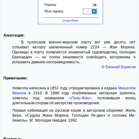
Оценок:
58
Моя оценка:
-
подробнее
Аннотация:
В тулонском военно-морском порту вот уже десять лет
отбывает каторгу заключенный номер 2224 — Жан Морена.
Однажды в порту появляется знаменитый судовладелец, господин
Бернардон — он полон решимости освободить каторжника и
исправить давнюю несправедливость...
©
Евгений Борисов
Примечание:
Новелла написана в 1852 году, отредактирована и издана
Мишелем
Верном
в 1910. В 1988 году опубликована авторская рукопись
новеллы под названием
«Пьер-Жан»
, положившая конец
длительным спорам об авторстве произведения.
Первая публикация на русском языке в авторском сборнике: Жюль
Верн, «Судьба Жана Морена. Господин Ре-диез и госпожа Ми-
бемоль». М.: Молодая гвардия, 1992.
Входит в: