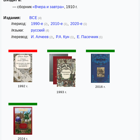
— сборник
«Вчера и завтра»
, 1910 г.
Издания:
ВСЕ
(4)
/период:
1990-е
,
2010-е
,
2020-е
(2)
(1)
(1)
/языки:
русский
(4)
/перевод:
И. Алчеев
,
Р.А. Кун
,
Е. Пасечник
(2)
(1)
(1)
1992 г.
2016 г.
1993 г.
2024 г.