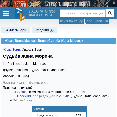
ЛАБОРАТОРИЯ
ФАНТАСТИКИ
поиск по жанру
расширенный
◄ Жюль Верн
издания (4)
Жюль Верн, Мишель Верн «Судьба Жана Морена»
Жюль Верн
,
Мишель Верн
Судьба Жана Морена
La Destinée de Jean Morenas
Другие названия: Судьба Жана Моренаса
Рассказ,
1910
год
Язык написания: французский
Перевод на русский:
—
И. Алчеев
(Судьба Жана Морена)
; 1993 г.
— 2 изд.
—
Е. Пасечник
;
под редакцией
Р. А. Куна
(Судьба Жана Моренаса)
;
2024 г.
— 1 изд.
Рейтинг
Средняя оценка:
7.78