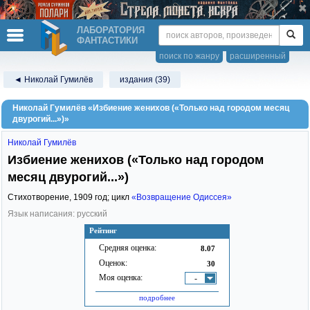
ЛАБОРАТОРИЯ
ФАНТАСТИКИ
поиск по жанру
расширенный
◄ Николай Гумилёв
издания (39)
Николай Гумилёв «Избиение женихов («Только над городом месяц
двурогий...»)»
Николай Гумилёв
Избиение женихов («Только над городом
месяц двурогий...»)
Стихотворение,
1909
год; цикл
«Возвращение Одиссея»
Язык написания: русский
Рейтинг
Средняя оценка:
8.07
Оценок:
30
Моя оценка:
-
подробнее