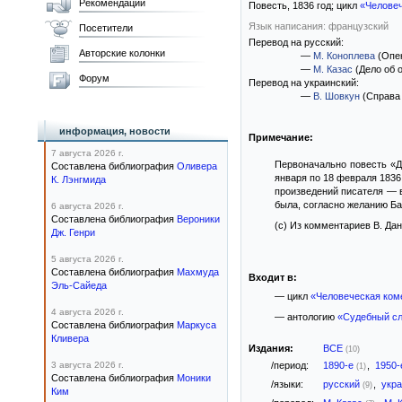
Рекомендации
Повесть,
1836
год; цикл
«Челове
Язык написания: французский
Посетители
Перевод на русский:
Авторские колонки
—
М. Коноплева
(Опе
—
М. Казас
(Дело об 
Форум
Перевод на украинский:
—
В. Шовкун
(Справа 
информация, новости
Примечание:
7 августа 2026 г.
Первоначально повесть «Де
Составлена библиография
Оливера
января по 18 февраля 1836
К. Лэнгмида
произведений писателя — в
была, согласно желанию Ба
6 августа 2026 г.
Составлена библиография
Вероники
(c) Из комментариев В. Да
Дж. Генри
5 августа 2026 г.
Составлена библиография
Махмуда
Входит в:
Эль-Сайеда
— цикл
«Человеческая ком
4 августа 2026 г.
— антологию
«Судебный сл
Составлена библиография
Маркуса
Кливера
Издания:
ВСЕ
(10)
3 августа 2026 г.
/период:
1890-е
,
1950
(1)
Составлена библиография
Моники
/языки:
русский
,
укр
(9)
Ким