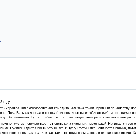
>
6 году.
ять хорошая: цикл «Человеческая комедия» Бальзака такой неровный по качеству, что
не. Пока Бальзак «попал в поток» (голосом лектора из «Синергии»), и продолжается 
дня безбожника». Тут опять богатые светские люди в шикарных шмотках и интерьерах,
к группе текстов-перекрестков, тут опять куча сквозных персонажей. Начинается все 
й де Нусинген длится почти что 10 лет. И тут у Растиньяка начинается паника, потом
а «превосходном самце», или как там это тогда называлось в пушкинское время. Кл