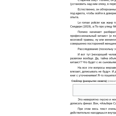
Старичка зовут Попино, он 
(установить над ним опеку, в пер
Естественно, он обтерханны
под идиота, чтобы войти в довери
опыта.
Le roman policier как жанр
Скюдери (1819), а По про улицу М
Попино начинает разбират
профессиональный китаист (и яз
мозговой травмы, ну или менинги
совершенно посторонней женщине, 
Расследование (поскольку эт
И вот тут [нехороший челов
развязки вообще. Да, тайна объ
китаист? Что будет с их сыновьям
На все эти вопросы мерзаве
влезает, дописывать не буду». И 
книг с уточнениями! Я-то пошипе
Спойлер (раскрытие сюжета)
(кликни
Растиньяк медовой ловушки из
Попино все тоже обойдется.
Это невероятно гнусно и не
дописать финал. Вон, «Альбере С
При этом весь текст очень
действительно находишься внутри.