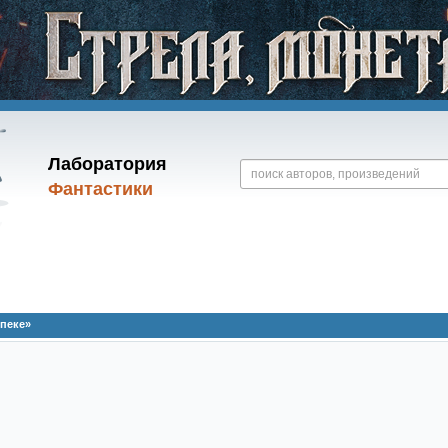
Лаборатория
Фантастики
опеке»