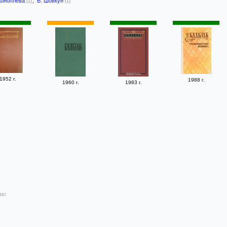
Коноплева
,
В. Шовкун
(1)
(1)
1952 г.
1988 г.
1960 г.
1983 г.
ах: