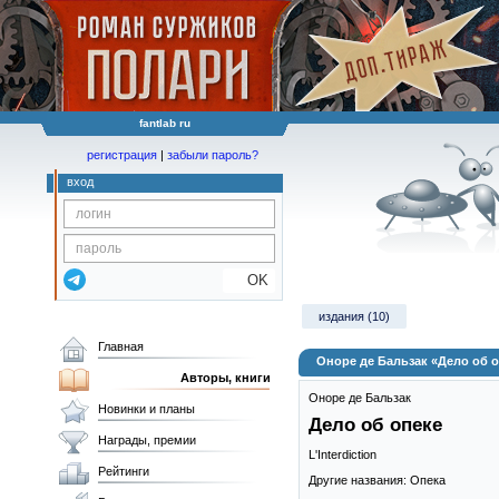
fantlab ru
регистрация
|
забыли пароль?
вход
OK
издания (10)
Главная
Оноре де Бальзак «Дело об 
Авторы, книги
Оноре де Бальзак
Новинки и планы
Дело об опеке
Награды, премии
L'Interdiction
Рейтинги
Другие названия: Опека