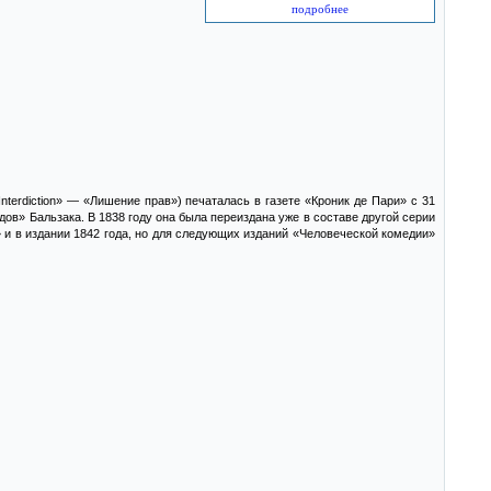
подробнее
nterdiction» — «Лишение прав») печаталась в газете «Кроник де Пари» с 31
ов» Бальзака. В 1838 году она была переиздана уже в составе другой серии
 и в издании 1842 года, но для следующих изданий «Человеческой комедии»