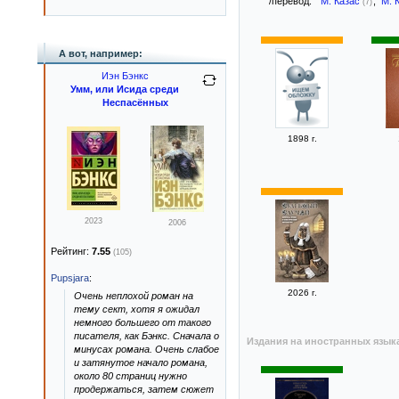
/перевод:
М. Казас
,
М. 
(7)
А вот, например:
Иэн Бэнкс
Умм, или Исида среди
Неспасённых
1898 г.
2023
2006
Рейтинг:
7.55
(105)
Pupsjara
:
2026 г.
Очень неплохой роман на
тему сект, хотя я ожидал
немного большего от такого
писателя, как Бэнкс. Сначала о
Издания на иностранных язык
минусах романа. Очень слабое
и затянутое начало романа,
около 80 страниц нужно
продержаться, затем сюжет