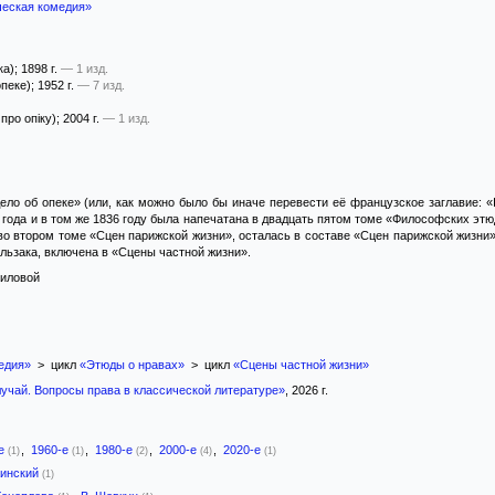
ческая комедия»
ка)
; 1898 г.
— 1 изд.
опеке)
; 1952 г.
— 7 изд.
про опіку)
; 2004 г.
— 1 изд.
ло об опеке» (или, как можно было бы иначе перевести её французское заглавие: «I
 года и в том же 1836 году была напечатана в двадцать пятом томе «Философских этюд
о втором томе «Сцен парижской жизни», осталась в составе «Сцен парижской жизни»
льзака, включена в «Сцены частной жизни».
ниловой
едия»
> цикл
«Этюды о нравах»
> цикл
«Сцены частной жизни»
учай. Вопросы права в классической литературе»
, 2026 г.
-е
,
1960-е
,
1980-е
,
2000-е
,
2020-е
(1)
(1)
(2)
(4)
(1)
аинский
(1)