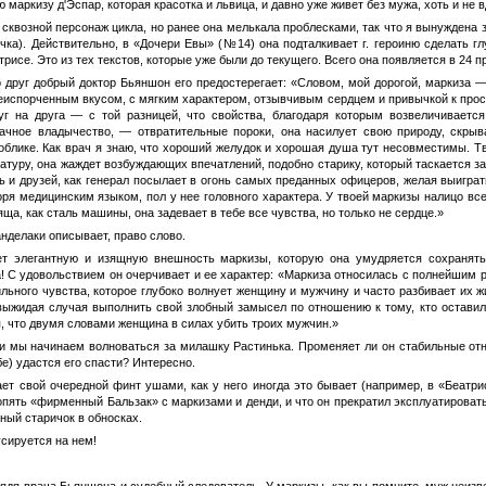
 маркизу д'Эспар, которая красотка и львица, и давно уже живет без мужа, хоть и не в
е сквозной персонаж цикла, но ранее она мелькала проблесками, так что я вынуждена
учка). Действительно, в «Дочери Евы» (№14) она подталкивает г. героиню сделать г
трисе. Это из тех текстов, которые уже были до текущего. Всего она появляется в 24 п
о друг добрый доктор Бьяншон его предостерегает: «Словом, мой дорогой, маркиза —
спорченным вкусом, с мягким характером, отзывчивым сердцем и привычкой к просто
г на друга — с той разницей, что свойства, благодаря которым возвеличивается 
чное владычество, — отвратительные пороки, она насилует свою природу, скрыва
облике. Как врач я знаю, что хороший желудок и хорошая душа тут несовместимы. Т
туру, она жаждет возбуждающих впечатлений, подобно старику, который таскается за 
ь и друзей, как генерал посылает в огонь самых преданных офицеров, желая выигра
воря медицинским языком, пол у нее головного характера. У твоей маркизы налицо в
яща, как сталь машины, она задевает в тебе все чувства, но только не сердце.»
Канделаки описывает, право слово.
ет элегантную и изящную внешность маркизы, которую она умудряется сохранять
а! С удовольствием он очерчивает и ее характер: «Маркиза относилась с полнейшим 
ильного чувства, которое глубоко волнует женщину и мужчину и часто разбивает их ж
 выжидая случая выполнить свой злобный замысел по отношению к тому, кто оставил
я, что двумя словами женщина в силах убить троих мужчин.»
 и мы начинаем волноваться за милашку Растинька. Променяет ли он стабильные от
е) удастся его спасти? Интересно.
ет свой очередной финт ушами, как у него иногда это бывает (например, в «Беатри
опять «фирменный Бальзак» с маркизами и денди, и что он прекратил эксплуатировать 
ьный старичок в обносках.
сируется на нем!