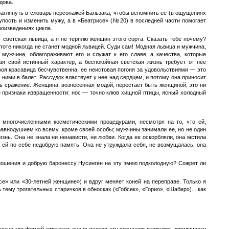
дова.
 заглянуть в словарь персонажей Бальзака, чтобы вспомнить ее (в ощущениях
лупость и изменить мужу, а в «Беатрисе» (№20) в последней части помогает
роизведениях цикла.
 светская львица, а я не терплю женщин этого сорта. Сказать тебе почему?
те никогда не станет модной львицей. Суди сам! Модная львица и мужчина,
мужчина, облагораживают его и служат к его славе, а качества, которые
я свой истинный характер, а беспокойная светская жизнь требует от нее
воя красавица бесчувственна, ее неистовая погоня за удовольствиями — это
ними в балет. Рассудок властвует у нее над сердцем, и потому она приносит
ть сражение. Женщина, вознесенная модой, перестает быть женщиной; это ни
се признаки извращенности: нос — точно клюв хищной птицы, ясный холодный
 многочисленными косметическими процедурами, несмотря на то, что ей,
равнодушием ко всему, кроме своей особы; мужчины занимали ее, но не один
изнь. Она не знала ни ненависти, ни любви. Когда ее оскорбляли, она мстила
 ей по себе недобрую память. Она не утруждала себя, не возмущалась; она
ношения и добрую баронессу Нусинген на эту змею подколодную? Сожрет ли
се» или «30-летней женщине») и вдруг меняет коней на переправе. Только я
тему трогательных старичков в обносках («Гобсек», «Горио», «Шабер»)... как