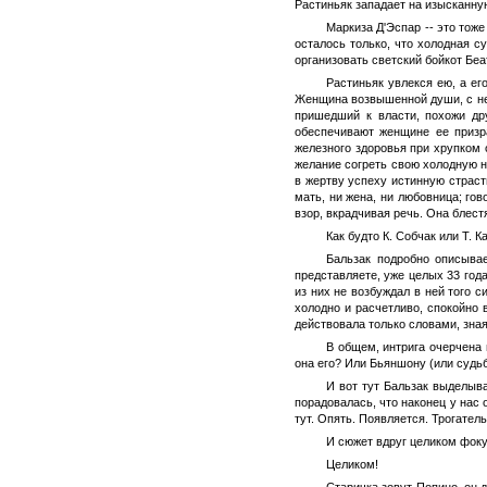
Растиньяк западает на изысканную
Маркиза Д'Эспар -- это тож
осталось только, что холодная с
организовать светский бойкот Беа
Растиньяк увлекся ею, а ег
Женщина возвышенной души, с неи
пришедший к власти, похожи дру
обеспечивают женщине ее призра
железного здоровья при хрупком 
желание согреть свою холодную на
в жертву успеху истинную страст
мать, ни жена, ни любовница; го
взор, вкрадчивая речь. Она блест
Как будто К. Собчак или Т. 
Бальзак подробно описыва
представляете, уже целых 33 год
из них не возбуждал в ней того с
холодно и расчетливо, спокойно
действовала только словами, зна
В общем, интрига очерчена
она его? Или Бьяншону (или судьб
И вот тут Бальзак выделыва
порадовалась, что наконец у нас 
тут. Опять. Появляется. Трогател
И сюжет вдруг целиком фоку
Целиком!