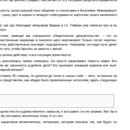
естно где фигней страдает, она пытается эту ситуацию разрулить юридически
льность, колоссальный опыт общения со сволочами и богатеями. Мимикрирует
 сразу зрит в корень и типирует собеседника по картотеке своего жизненного
и), как раз благодаря мемуарам Видока и т.п. Гофман уже написал про м-ль
егрэ.
ствии, приводя как совершенно убедительное доказательство -- что он
томственным маркизам в синологи идти невозможно! Только после черепно-
чно, действительно выглядят подозрительно. Например, он отдал кучу денег
 того, чтобы бросить их вместе с женой.
о резкое действие, и вся ситуация проясняется.
 разозлилась, прямо гневалась. Он просто заканчивает повесть нафиг. Без
ем же закончится судебное дело? Кто выиграет, коварная маркиза или муж-
оварной мегеры?
словно 45 страниц, он дописал до точки и сказал себе -- «все, остальное не
ь, а представляю, как обидно было прижизненным читателям, ждать следующих
кизе же немножко дадут втык при королевском дворе за подлость. С
е целостности художественного замысла, я все равно это не уважаю. Мог бы и
ы поставить логическую точку. А тут нет.
характеров великолепные, интерьеры, антураж описаны так, как будто ты