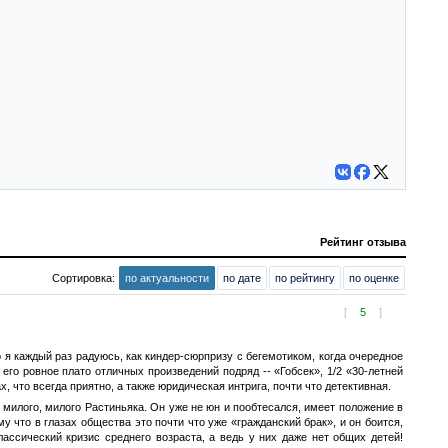
Рейтинг отзыва
Сортировка:
по актуальности
по дате
по рейтингу
по оценке
[
5
]
 я каждый раз радуюсь, как киндер-сюрпризу с бегемотиком, когда очередное
его ровное плато отличных произведений подряд -- «Гобсек», 1/2 «30-летней
 что всегда приятно, а также юридическая интрига, почти что детективная.
с милого, милого Растиньяка. Он уже не юн и пообтесался, имеет положение в
у что в глазах общества это почти что уже «гражданский брак», и он боится,
ассический кризис среднего возраста, а ведь у них даже нет общих детей!