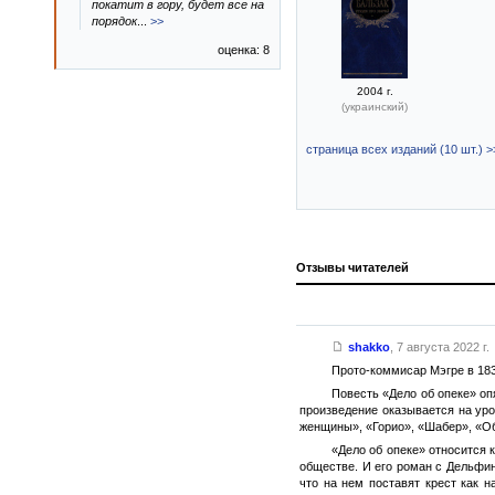
покатит в гору, будет все на
порядок
...
>>
оценка: 8
2004 г.
(украинский)
страница всех изданий (10 шт.) >
Отзывы читателей
shakko
,
7 августа 2022 г.
Прото-коммисар Мэгре в 183
Повесть «Дело об опеке» оп
произведение оказывается на уров
женщины», «Горио», «Шабер», «Обе
«Дело об опеке» относится 
обществе. И его роман с Дельфино
что на нем поставят крест как н