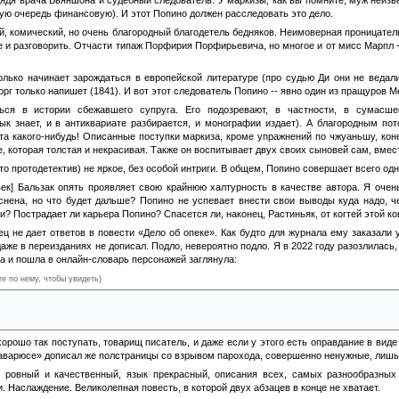
дядя врача Бьяншона и судебный следователь. У маркизы, как вы помните, муж неизв
вую очередь финансовую). И этот Попино должен расследовать это дело.
й, комический, но очень благородный благодетель бедняков. Неимоверная проницате
е и разговорить. Отчасти типаж Порфирия Порфирьевича, но многое и от мисс Марпл --
 только начинает зарождаться в европейской литературе (про судью Ди они не ведал
орг только напишет (1841). И вот этот следователь Попино -- явно один из пращуров М
ься в истории сбежавшего супруга. Его подозревают, в частности, в сумасше
ык знает, и в антиквариате разбирается, и монографии издает). А благородным по
та какого-нибудь! Описанные поступки маркиза, кроме упражнений по чжуаньшу, коне
которая толстая и некрасивая. Также он воспитывает двух своих сыновей сам, вместо
о протодетектив) не яркое, без особой интриги. В общем, Попино совершает всего одн
ек] Бальзак опять проявляет свою крайнюю халтурность в качестве автора. Я очень
яснена, но что будет дальше? Попино не успевает внести свои выводы куда надо, ч
и? Пострадает ли карьера Попино? Спасется ли, наконец, Растиньяк, от когтей этой к
ц не дает ответов в повести «Дело об опеке». Как будто для журнала ему заказали у
даже в переизданиях не дописал. Подло, невероятно подло. Я в 2022 году разозлилас
ла и пошла в онлайн-словарь персонажей заглянула:
те по нему, чтобы увидеть)
бежит, маркизу поможет Гранвиль из Минюста, герой «Побочной семьи». Склизкой мар
хорошо так поступать, товарищ писатель, и даже если у этого есть оправдание в вид
аварюсе» дописал же полстраницы со взрывом парохода, совершенно ненужные, лишь б
 ровный и качественный, язык прекрасный, описания всех, самых разнообразных 
 Наслаждение. Великолепная повесть, в которой двух абзацев в конце не хватает.