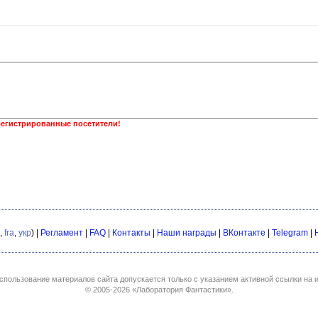
регистрированные посетители!
,
fra
,
укр
) |
Регламент
|
FAQ
|
Контакты
|
Наши награды
|
ВКонтакте
|
Telegram
|
спользование материалов сайта допускается только с указанием активной ссылки на и
© 2005-2026
«Лаборатория Фантастики»
.