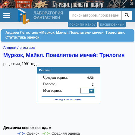
ЛАБОРАТОРИЯ
ФАНТАСТИКИ
поиск по жанру
расширенный
Андрей Легостаев «Муркок, Майкл. Повелители мечей: Трилогия».
Статистика оценок
Андрей Легостаев
Муркок, Майкл. Повелители мечей: Трилогия
рецензия,
1991
год
Рейтинг
Средняя оценка:
6.50
Голосов:
2
Моя оценка:
-
назад к аннотации
Динамика оценок по годам