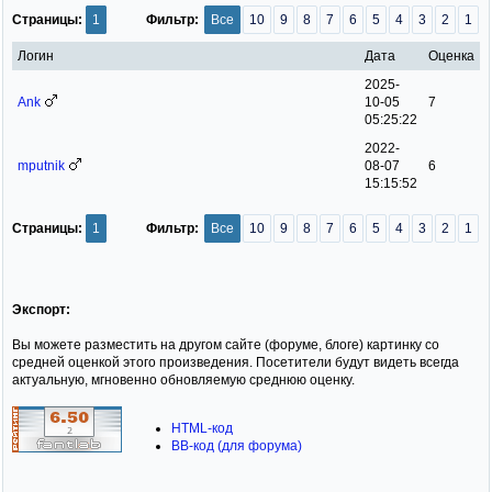
Страницы:
1
Фильтр:
Все
10
9
8
7
6
5
4
3
2
1
Логин
Дата
Оценка
2025-
Ank
10-05
7
05:25:22
2022-
mputnik
08-07
6
15:15:52
Страницы:
1
Фильтр:
Все
10
9
8
7
6
5
4
3
2
1
Экспорт:
Вы можете разместить на другом сайте (форуме, блоге) картинку со
средней оценкой этого произведения. Посетители будут видеть всегда
актуальную, мгновенно обновляемую среднюю оценку.
HTML-код
BB-код (для форума)