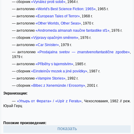
— сборник
«Vynález proti sobě»
, 1964 г.
— антологию
«World's Best Science Fiction: 1965»
, 1965 г.
— антологию
«European Tales of Terror»
, 1968 г.
— антологию
«Other Worlds, Other Seas»
, 1970 г.
— антологию
«Andromeda almanah naučne fantastike sf1»
, 1976 г.
— сборник
«Výpravy opačným směrem»
, 1976 г.
— антологию
«Car Sinister»
, 1979 г.
— антологию
«Prodajalna svetov — znanstvenofantastične zgodbe»
,
1979 г.
— антологию
«Příběhy s tajemstvím»
, 1985 г.
— сборник
«Einsteinův mozek a jiné povídky»
, 1987 г.
— антологию
«Vampire Stories»
, 1992 г.
— сборник
«Blbec z Xenemünde / Erosomy»
, 2001 г.
Экранизации:
—
«Упырь от Ферата» / «Upír z Feratu»
, Чехословакия, 1982 // реж.
Юрай Герц
Похожие произведения:
показать