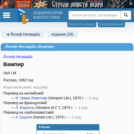
ЛАБОРАТОРИЯ
ФАНТАСТИКИ
поиск по жанру
расширенный
◄ Йозеф Несвадба
издания (20)
Йозеф Несвадба «Вампир»
Йозеф Несвадба
Вампир
Upír Ltd
Рассказ,
1962
год
Язык написания: чешский
Перевод на английский:
—
И. Урвин Левитова
(Vampire Ltd.)
; 1970 г.
— 2 изд.
Перевод на французский:
—
Л. Барраль
(Vampire et C°)
; 1974 г.
— 1 изд.
Перевод на сербохорватский:
—
А. Бадняк
(Vampir Ltd )
; 1976 г.
— 1 изд.
Рейтинг