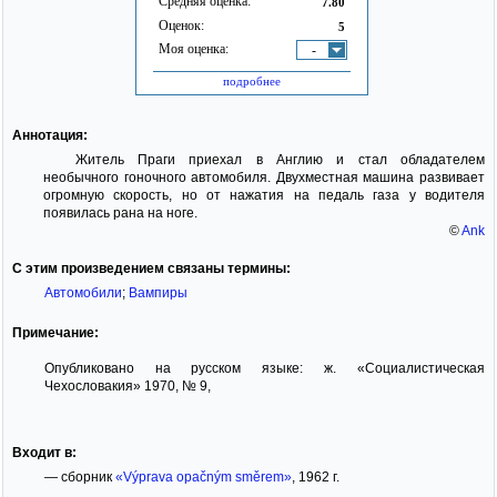
Средняя оценка:
7.80
Оценок:
5
Моя оценка:
-
подробнее
Аннотация:
Житель Праги приехал в Англию и стал обладателем
необычного гоночного автомобиля. Двухместная машина развивает
огромную скорость, но от нажатия на педаль газа у водителя
появилась рана на ноге.
©
Ank
С этим произведением связаны термины:
Автомобили
;
Вампиры
Примечание:
Опубликовано на русском языке: ж. «Социалистическая
Чехословакия» 1970, № 9,
Входит в:
— сборник
«Výprava opačným směrem»
, 1962 г.