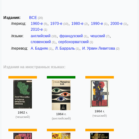
Издания:
ВСЕ
(20)
/период:
1960-е
,
1970-е
,
1980-е
,
1990-е
,
2000-е
,
(5)
(10)
(2)
(1)
(1)
2010-е
(1)
/языки:
английский
,
французский
,
чешский
,
(10)
(1)
(7)
словенский
,
сербохорватский
(1)
(1)
/перевод:
А. Бадняк
,
Л. Барраль
,
И. Урвин Левитова
(1)
(1)
(2)
Издания на иностранных языках:
1964 г.
1962 г.
1964 г.
(чешский)
(чешский)
(английский)