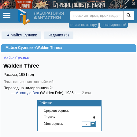
ЛАБОРАТОРИЯ
ФАНТАСТИКИ
поиск по жанру
расширенный
◄ Майкл Суэнвик
издания (5)
Майкл Суэнвик «Walden Three»
Майкл Суэнвик
Walden Three
Рассказ,
1981
год
Язык написания: английский
Перевод на нидерландский:
—
А. ван де Вен
(Walden Drie)
; 1986 г.
— 2 изд.
Рейтинг
Средняя оценка:
-
Оценок:
0
Моя оценка:
-