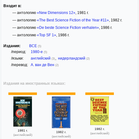
Входит в:
— антологию
«New Dimensions 12»
, 1981 г.
— антологию
«The Best Science Fiction of the Year #11»
, 1982 г.
— антологию
«De beste Science Fiction verhalen»
, 1986 г.
— антологию
«Top SF 1»
, 1986 г.
Издания:
ВСЕ
(5)
/период:
1980-е
(5)
/языки:
английский
,
нидерландский
(3)
(2)
/перевод:
А. ван де Вен
(2)
Издания на иностранных языках:
1982 г.
1981 г.
1982 г.
(английский)
(английский)
(английский)