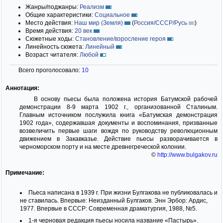
Жанры/поджанры:
Реализм
Общие характеристики:
Социальное
Место действия:
Наш мир (Земля)
(
Россия/СССР/Русь
)
Время действия:
20 век
Сюжетные ходы:
Становление/взросление героя
Линейность сюжета:
Линейный
Возраст читателя:
Любой
Всего проголосовало:
10
Аннотация:
В основу пьесы была положена история Батумской рабочей
демонстрации 8-9 марта 1902 г., организованной Сталиным.
Главным источником послужила книга «Батумская демонстрация
1902 года», содержавшая документы и воспоминания, призванные
возвеличить первые шаги вождя по руководству революционным
движением в Закавказье. Действие пьесы разворачивается в
черноморском порту и на месте древнегреческой колонии.
©
http://www.bulgakov.ru
Примечание:
Пьеса написана в 1939 г. При жизни Булгакова не публиковалась и
не ставилась. Впервые: Неизданный Булгаков. Энн Эрбор: Ардис,
1977. Впервые в СССР: Современная драматургия, 1988, №5.
1-я черновая редакция пьесы носила название «Пастырь».