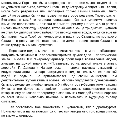
монолитным. Ergo пьеса была запрещена к постановке лично вождем. И это
не удивительно: пьеса, в которой главным действующим лицом был Сталин,
могла быть разрешена или запрещена только самим Сталиным. Никто
другой не решился бы ни на первое, ни на второе решение. Так что расчет
Булгакова в какой-то степени оправдался. Он как минимум привлек
внимание небожителя и показал лояльность режиму. На что и был расчет.
Писать панегирик отцу народов, который жил в конце тридцатых, Булгаков
не стал. Он дипломатично выбрал тот период жизни вождя, когда он еще не
был памятником. Такой вот компромисс: я пишу про Сталина, но про какого
Сталина я решу сам. Но оказалось, что демонстрация такого Сталина в
конце тридцатых была неуместна.
Персонажи-подпольщики за исключением самого «Пастора»
получились блеклыми и не запоминающимися. Другое дело — политическая
элита. Николай II и генерал-губернатор производят впечатление людей,
живущих на другой планете. («Правительство на другой планете живет,
дорогой» Г. Данелия) Начало века — эпоха научных открытий и
индустриализации, а монарх рассуждает о том, как лечить болезни святой
водой. И ведь он не прикалывается над своим министром. Там
действительно жуткая каша в голове. Человек умудряется одновременно
быть кровожадным и инфантильным. У губернатора губерния тоже на грани
бунта, а его более всего заботит правильность канцелярского языка,
которым ему прислали телеграмму. Сморишь, как молодой Сталин борется
со всем этим и невольно начинаешь испытывать к будущему тирану
симпатию.
Так состоялось мое знакомство с Булгаковым, как с драматургом.
Понимаю, что я начал знакомится с пьесами автора не с того конца списка,
но так уж сложилось.