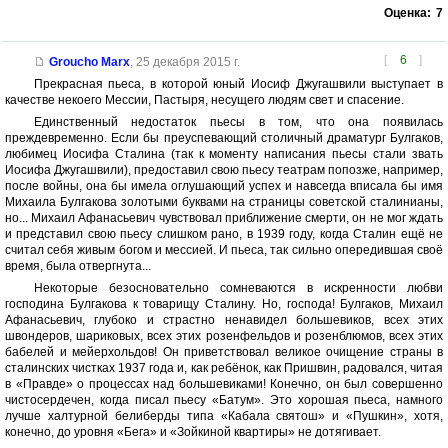
Оценка:
7
[
6
]
Groucho Marx
,
25 декабря 2015 г.
Прекрасная пьеса, в которой юный Иосиф Джугашвили выступает в
качестве некоего Мессии, Пастыря, несущего людям свет и спасение.
Единственный недостаток пьесы в том, что она появилась
преждевременно. Если бы преуспевающий столичный драматург Булгаков,
любимец Иосифа Сталина (так к моменту написания пьесы стали звать
Иосифа Джугашвили), предоставил свою пьесу театрам попозже, например,
после войны, она бы имела оглушающий успех и навсегда вписала бы имя
Михаила Булгакова золотыми буквами на страницы советской сталинианы,
но... Михаил Афанасьевич чувствовал приближение смерти, он не мог ждать
и представил свою пьесу слишком рано, в 1939 году, когда Сталин ещё не
считал себя живым богом и мессией. И пьеса, так сильно опередившая своё
время, была отвергнута...
Некоторые безосновательно сомневаются в искренности любви
господина Булгакова к товарищу Сталину. Но, господа! Булгаков, Михаил
Афанасьевич, глубоко и страстно ненавидел большевиков, всех этих
швондеров, шариковых, всех этих розенфельдов и розенблюмов, всех этих
бабелей и мейерхольдов! Он приветствовал великое очищение страны в
сталинских чистках 1937 года и, как ребёнок, как Пришвин, радовался, читая
в «Правде» о процессах над большевиками! Конечно, он был совершенно
чистосердечен, когда писал пьесу «Батум». Это хорошая пьеса, намного
лучше халтурной белиберды типа «Кабала святош» и «Пушкин», хотя,
конечно, до уровня «Бега» и «Зойкиной квартиры» не дотягивает.