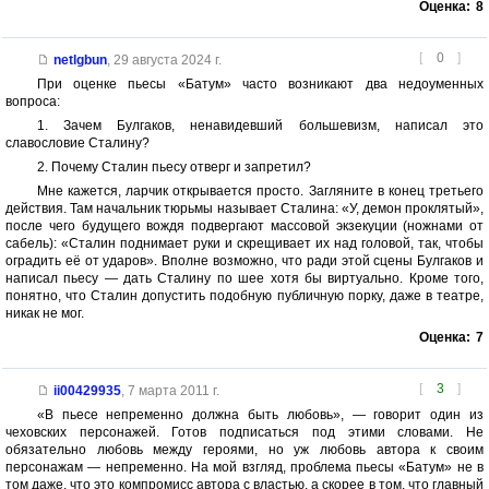
Оценка:
8
[
0
]
netlgbun
,
29 августа 2024 г.
При оценке пьесы «Батум» часто возникают два недоуменных
вопроса:
1. Зачем Булгаков, ненавидевший большевизм, написал это
славословие Сталину?
2. Почему Сталин пьесу отверг и запретил?
Мне кажется, ларчик открывается просто. Загляните в конец третьего
действия. Там начальник тюрьмы называет Сталина: «У, демон проклятый»,
после чего будущего вождя подвергают массовой экзекуции (ножнами от
сабель): «Сталин поднимает руки и скрещивает их над головой, так, чтобы
оградить её от ударов». Вполне возможно, что ради этой сцены Булгаков и
написал пьесу — дать Сталину по шее хотя бы виртуально. Кроме того,
понятно, что Сталин допустить подобную публичную порку, даже в театре,
никак не мог.
Оценка:
7
[
3
]
ii00429935
,
7 марта 2011 г.
«В пьесе непременно должна быть любовь», — говорит один из
чеховских персонажей. Готов подписаться под этими словами. Не
обязательно любовь между героями, но уж любовь автора к своим
персонажам — непременно. На мой взгляд, проблема пьесы «Батум» не в
том даже, что это компромисс автора с властью, а скорее в том, что главный