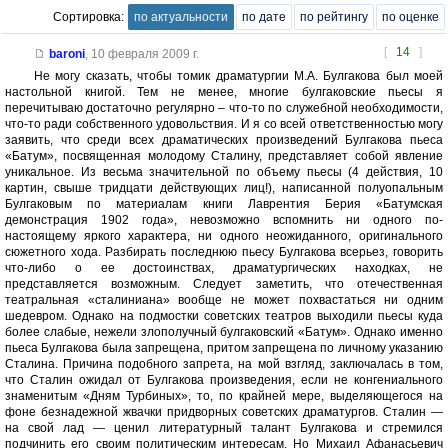
Сортировка:
по актуальности
по дате
по рейтингу
по оценке
[
14
]
baroni
,
10 февраля 2009 г.
Не могу сказать, чтобы томик драматургии М.А. Булгакова был моей
настольной книгой. Тем не менее, многие булгаковские пьесы я
перечитываю достаточно регулярно – что-то по служебной необходимости,
что-то ради собственного удовольствия. И я со всей ответственностью могу
заявить, что среди всех драматических произведений Булгакова пьеса
«Батум», посвященная молодому Сталину, представляет собой явление
уникальное. Из весьма значительной по объему пьесы (4 действия, 10
картин, свыше тридцати действующих лиц!), написанной полуопальным
Булгаковым по материалам книги Лаврентия Берия «Батумская
демонстрация 1902 года», невозможно вспомнить ни одного по-
настоящему яркого характера, ни одного неожиданного, оригинального
сюжетного хода. Разбирать последнюю пьесу Булгакова всерьез, говорить
что-либо о ее достоинствах, драматургических находках, не
представляется возможным. Следует заметить, что отечественная
театральная «сталиниана» вообще не может похвастаться ни одним
шедевром. Однако на подмостки советских театров выходили пьесы куда
более слабые, нежели злополучный булгаковский «Батум». Однако именно
пьеса Булгакова была запрещена, притом запрещена по личному указанию
Сталина. Причина подобного запрета, на мой взгляд, заключалась в том,
что Сталин ожидал от Булгакова произведения, если не конгениального
знаменитым «Дням Турбиных», то, по крайней мере, выделяющегося на
фоне безнадежной жвачки придворных советских драматургов. Сталин —
на свой лад — ценил литературный талант Булгакова и стремился
подчинить его своим политическим интересам. Но Михаил Афанасьевич