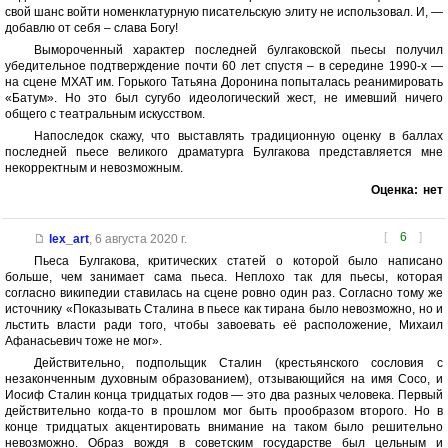
свой шанс войти номенклатурную писательскую элиту не использовал. И, —
добавлю от себя – слава Богу!
Вымороченный характер последней булгаковской пьесы получил
убедительное подтверждение почти 60 лет спустя – в середине 1990-х —
на сцене МХАТ им. Горького Татьяна Доронина попыталась реанимировать
«Батум». Но это был сугубо идеологический жест, не имевший ничего
общего с театральным искусством.
Напоследок скажу, что выставлять традиционную оценку в баллах
последней пьесе великого драматурга Булгакова представляется мне
некорректным и невозможным.
Оценка:
нет
[
6
]
lex_art
,
6 августа 2020 г.
Пьеса Булгакова, критических статей о которой было написано
больше, чем занимает сама пьеса. Неплохо так для пьесы, которая
согласно википедии ставилась на сцене ровно один раз. Согласно тому же
источнику «Показывать Сталина в пьесе как тирана было невозможно, но и
льстить власти ради того, чтобы завоевать её расположение, Михаил
Афанасьевич тоже не мог».
Действительно, подпольщик Сталин (крестьянского сословия с
незаконченным духовным образованием), отзывающийся на имя Сосо, и
Иосиф Сталин конца тридцатых годов — это два разных человека. Первый
действительно когда-то в прошлом мог быть прообразом второго. Но в
конце тридцатых акцентировать внимание на таком было решительно
невозможно. Образ вождя в советским государстве был цельным и