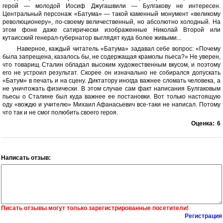
герой — молодой Иосиф Джугашвили — Булгакову не интересен.
Центральный персонаж «Батума» — такой каменный монумент «великому
революционеру», по-своему величественный, но абсолютно холодный. На
этом фоне даже сатирически изображенные Николай Второй или
кутаисский генерал-губернатор выглядят куда более живыми...
Наверное, каждый читатель «Батума» задавал себе вопрос: «Почему
была запрещена, казалось бы, не содержащая крамолы пьеса?» Не уверен,
что товарищ Сталин обладал высоким художественным вкусом, и поэтому
его не устроил результат. Скорее он изначально не собирался допускать
«Батум» в печать и на сцену. Диктатору иногда важнее сломать человека, а
не уничтожать физически. В этом случае сам факт написания Булгаковым
пьесы о Сталине был куда важнее ее постановки. Вот только настоящую
оду «вождю и учителю» Михаил Афанасьевич все-таки не написал. Потому
что так и не смог полюбить своего героя.
Оценка:
6
Написать отзыв:
Писать отзывы могут только зарегистрированные посетители!
Регистрация