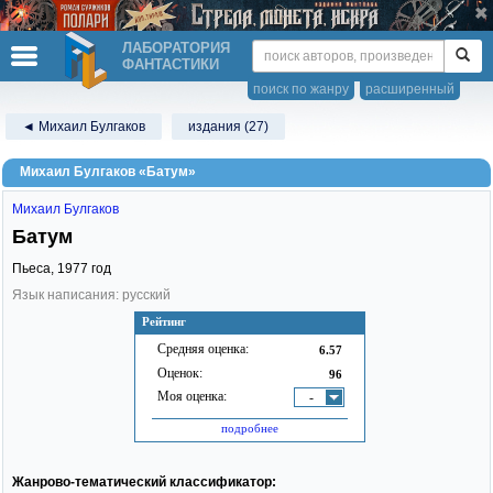
ЛАБОРАТОРИЯ
ФАНТАСТИКИ
поиск по жанру
расширенный
◄ Михаил Булгаков
издания (27)
Михаил Булгаков «Батум»
Михаил Булгаков
Батум
Пьеса,
1977
год
Язык написания: русский
Рейтинг
Средняя оценка:
6.57
Оценок:
96
Моя оценка:
-
подробнее
Жанрово-тематический классификатор: