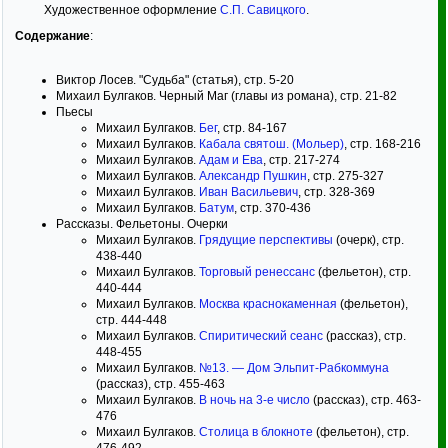
Художественное оформление
С.П. Савицкого
.
Содержание
:
Виктор Лосев. "Судьба" (статья), стр. 5-20
Михаил Булгаков. Черный Маг (главы из романа), стр. 21-82
Пьесы
Михаил Булгаков.
Бег
, стр. 84-167
Михаил Булгаков.
Кабала святош. (Мольер)
, стр. 168-216
Михаил Булгаков.
Адам и Ева
, стр. 217-274
Михаил Булгаков.
Александр Пушкин
, стр. 275-327
Михаил Булгаков.
Иван Васильевич
, стр. 328-369
Михаил Булгаков.
Батум
, стр. 370-436
Рассказы. Фельетоны. Очерки
Михаил Булгаков.
Грядущие перспективы
(очерк), стр.
438-440
Михаил Булгаков.
Торговый ренессанс
(фельетон), стр.
440-444
Михаил Булгаков.
Москва краснокаменная
(фельетон),
стр. 444-448
Михаил Булгаков.
Спиритический сеанс
(рассказ), стр.
448-455
Михаил Булгаков.
№13. — Дом Эльпит-Рабкоммуна
(рассказ), стр. 455-463
Михаил Булгаков.
В ночь на 3-е число
(рассказ), стр. 463-
476
Михаил Булгаков.
Столица в блокноте
(фельетон), стр.