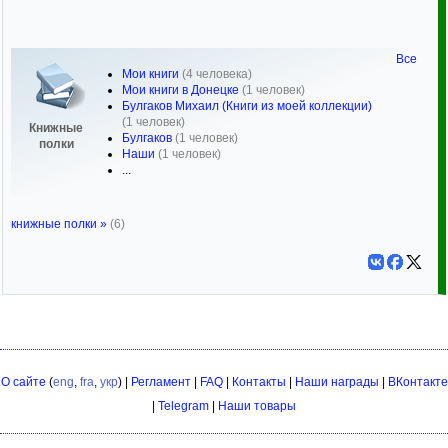
Все
Мои книги
(4 человека)
Мои книги в Донецке
(1 человек)
Булгаков Михаил (Книги из моей коллекции)
(1 человек)
Книжные
Булгаков
(1 человек)
полки
Наши
(1 человек)
...
книжные полки »
(6)
О сайте
(
eng
,
fra
,
укр
) |
Регламент
|
FAQ
|
Контакты
|
Наши награды
|
ВКонтакте
|
Telegram
|
Наши товары