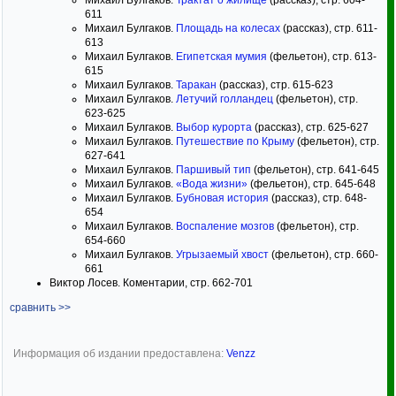
Михаил Булгаков.
Трактат о жилище
(рассказ), стр. 604-
611
Михаил Булгаков.
Площадь на колесах
(рассказ), стр. 611-
613
Михаил Булгаков.
Египетская мумия
(фельетон), стр. 613-
615
Михаил Булгаков.
Таракан
(рассказ), стр. 615-623
Михаил Булгаков.
Летучий голландец
(фельетон), стр.
623-625
Михаил Булгаков.
Выбор курорта
(рассказ), стр. 625-627
Михаил Булгаков.
Путешествие по Крыму
(фельетон), стр.
627-641
Михаил Булгаков.
Паршивый тип
(фельетон), стр. 641-645
Михаил Булгаков.
«Вода жизни»
(фельетон), стр. 645-648
Михаил Булгаков.
Бубновая история
(рассказ), стр. 648-
654
Михаил Булгаков.
Воспаление мозгов
(фельетон), стр.
654-660
Михаил Булгаков.
Угрызаемый хвост
(фельетон), стр. 660-
661
Виктор Лосев. Коментарии, стр. 662-701
сравнить >>
Информация об издании предоставлена:
Venzz