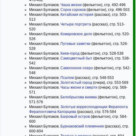
476-492
Михаил Булгаков.
Чаша жизни
(фельетон), стр. 492-496
Михаил Булгаков.
Сорок сороков
(фельетон), стр. 496-503
Михаил Булгаков.
Китайская история
(рассказ), стр. 503-
513
Михаил Булгаков.
Четыре портрета
(рассказ), стр. 513-
520
Михаил Булгаков.
Комаровское дело
(фельетон), стр. 520-
526
Михаил Булгаков.
Путевые заметки
(фельетон), стр. 526-
528
Михаил Булгаков.
Киев-город
(фельетон), стр. 528-538
Михаил Булгаков.
Самоцветный быт
(фельетон), стр. 538-
542
Михаил Булгаков.
Самогонное озеро
(фельетон), стр. 542-
548
Михаил Булгаков.
Псалом
(рассказ), стр. 548-553
Михаил Булгаков.
Золотистый город
(очерк), стр. 553-569
Михаил Булгаков.
Часы жизни и смерти
(очерк), стр. 569-
571
Михаил Булгаков.
Белобрысова книжка
(фельетон), стр.
571-576
Михаил Булгаков.
Золотые корреспонденции Ферапонта
Ферапонтовича Капорцева
(рассказ), стр. 576-584
Михаил Булгаков.
Багровый остров
(фельетон), стр. 584-
600
Михаил Булгаков.
Бурнаковский племянник
(рассказ), стр.
600-604