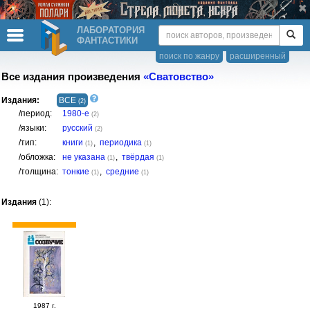
ЛАБОРАТОРИЯ
ФАНТАСТИКИ
поиск по жанру
расширенный
Все издания произведения
«Сватовство»
Издания:
ВСЕ
(2)
/период:
1980-е
(2)
/языки:
русский
(2)
/тип:
книги
,
периодика
(1)
(1)
/обложка:
не указана
,
твёрдая
(1)
(1)
/толщина:
тонкие
,
средние
(1)
(1)
Издания
(1):
1987 г.