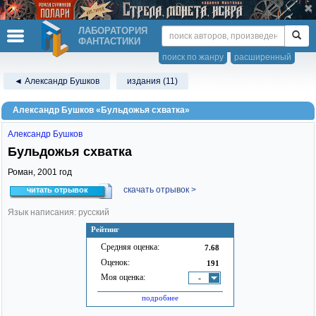
ЛАБОРАТОРИЯ
ФАНТАСТИКИ
поиск по жанру
расширенный
◄ Александр Бушков
издания (11)
Александр Бушков «Бульдожья схватка»
Александр Бушков
Бульдожья схватка
Роман,
2001
год
скачать отрывок >
читать отрывок
Язык написания: русский
Рейтинг
Средняя оценка:
7.68
Оценок:
191
Моя оценка:
-
подробнее