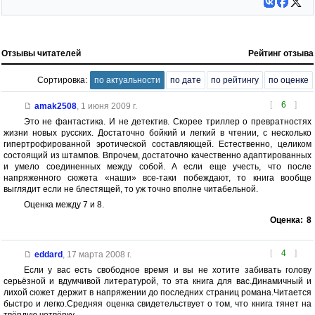
Отзывы читателей
Рейтинг отзыва
Сортировка:
по актуальности
по дате
по рейтингу
по оценке
[
6
]
amak2508
,
1 июня 2009 г.
Это не фантастика. И не детектив. Скорее триллер о превратностях
жизни новых русских. Достаточно бойкий и легкий в чтении, с несколько
гипертрофированной эротической составляющей. Естественно, целиком
состоящий из штампов. Впрочем, достаточно качественно адаптированных
и умело соединенных между собой. А если еще учесть, что после
напряженного сюжета «наши» все-таки побеждают, то книга вообще
выглядит если не блестящей, то уж точно вполне читабельной.
Оценка между 7 и 8.
Оценка:
8
[
4
]
eddard
,
17 марта 2008 г.
Если у вас есть свободное время и вы не хотите забивать голову
серьёзной и вдумчивой литературой, то эта книга для вас.Динамичный и
лихой сюжет держит в напряжении до последних страниц романа.Читается
быстро и легко.Средняя оценка свидетельствует о том, что книга тянет на
твёрдую четвёрку.