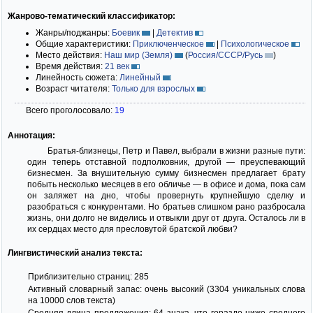
Жанрово-тематический классификатор:
Жанры/поджанры:
Боевик
|
Детектив
Общие характеристики:
Приключенческое
|
Психологическое
Место действия:
Наш мир (Земля)
(
Россия/СССР/Русь
)
Время действия:
21 век
Линейность сюжета:
Линейный
Возраст читателя:
Только для взрослых
Всего проголосовало:
19
Аннотация:
Братья-близнецы, Петр и Павел, выбрали в жизни разные пути:
один теперь отставной подполковник, другой — преуспевающий
бизнесмен. За внушительную сумму бизнесмен предлагает брату
побыть несколько месяцев в его обличье — в офисе и дома, пока сам
он заляжет на дно, чтобы провернуть крупнейшую сделку и
разобраться с конкурентами. Но братьев слишком рано разбросала
жизнь, они долго не виделись и отвыкли друг от друга. Осталось ли в
их сердцах место для пресловутой братской любви?
Лингвистический анализ текста:
Приблизительно страниц: 285
Активный словарный запас: очень высокий (3304 уникальных слова
на 10000 слов текста)
Средняя длина предложения: 64 знака, что гораздо ниже среднего