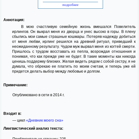
подробнее
Аннотация:
В мою счастливую семейную жизнь вмешался Повелитель
ирлингов. Он выкрал меня из дворца и унес высоко в горы. В плену
сбылись мои самые страшные кошмары. Потеряв надежду добиться
от меня любви, ирлинг решился на древний ритуал, приведший к
неожиданному результату. Чудом муж вырвал меня из когтей смерти.
Пришлось с трудом восставать из пепла, возрождая отношения и
понимая, что как прежде уже не будет. В такие моменты как никогда
ценишь поддержку близких. Желая видеть рядом с собой сестру, я не
думала, что обрекаю ее платить по моим счетам, и теперь уже ей
придется делать выбор между любовью и долгом.
Примечание:
Опубликовано в сети в 2014 г.
Входит в:
— цикл
«Дневник моего сна»
Лингвистический анализ текста:
Приблизительно страниц: 225