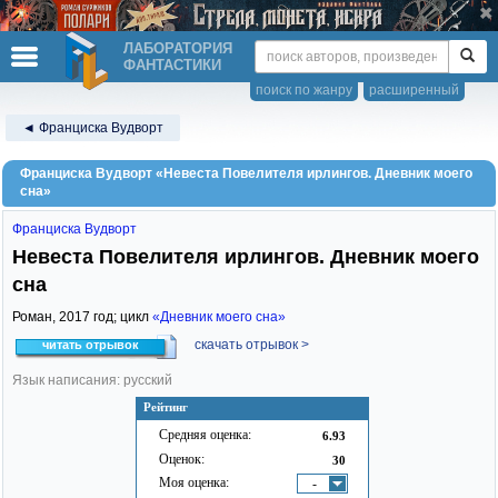
ЛАБОРАТОРИЯ
ФАНТАСТИКИ
поиск по жанру
расширенный
◄ Франциска Вудворт
Франциска Вудворт «Невеста Повелителя ирлингов. Дневник моего
сна»
Франциска Вудворт
Невеста Повелителя ирлингов. Дневник моего
сна
Роман,
2017
год; цикл
«Дневник моего сна»
скачать отрывок >
читать отрывок
Язык написания: русский
Рейтинг
Средняя оценка:
6.93
Оценок:
30
Моя оценка:
-