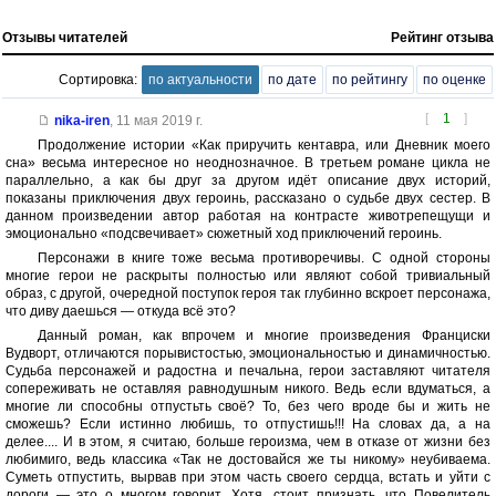
Отзывы читателей
Рейтинг отзыва
Сортировка:
по актуальности
по дате
по рейтингу
по оценке
[
1
]
nika-iren
,
11 мая 2019 г.
Продолжение истории «Как приручить кентавра, или Дневник моего
сна» весьма интересное но неоднозначное. В третьем романе цикла не
параллельно, а как бы друг за другом идёт описание двух историй,
показаны приключения двух героинь, рассказано о судьбе двух сестер. В
данном произведении автор работая на контрасте животрепещущи и
эмоционально «подсвечивает» сюжетный ход приключений героинь.
Персонажи в книге тоже весьма противоречивы. С одной стороны
многие герои не раскрыты полностью или являют собой тривиальный
образ, с другой, очередной поступок героя так глубинно вскроет персонажа,
что диву даешься — откуда всё это?
Данный роман, как впрочем и многие произведения Франциски
Вудворт, отличаются порывистостью, эмоциональностью и динамичностью.
Судьба персонажей и радостна и печальна, герои заставляют читателя
сопереживать не оставляя равнодушным никого. Ведь если вдуматься, а
многие ли способны отпустьть своё? То, без чего вроде бы и жить не
сможешь? Если истинно любишь, то отпустишь!!! На словах да, а на
делее.... И в этом, я считаю, больше героизма, чем в отказе от жизни без
любимиго, ведь классика «Так не достовайся же ты никому» неубиваема.
Суметь отпустить, вырвав при этом часть своего сердца, встать и уйти с
дороги — это о многом говорит. Хотя, стоит признать, что Повелитель