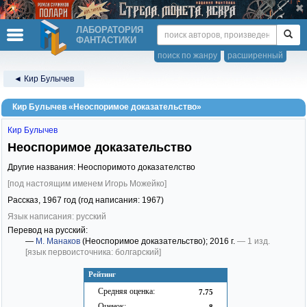
ЛАБОРАТОРИЯ
ФАНТАСТИКИ
поиск по жанру
расширенный
◄ Кир Булычев
Кир Булычев «Неоспоримое доказательство»
Кир Булычев
Неоспоримое доказательство
Другие названия: Неоспоримото доказателство
[под настоящим именем Игорь Можейко]
Рассказ,
1967
год (год написания: 1967)
Язык написания: русский
Перевод на русский:
—
М. Манаков
(Неоспоримое доказательство)
; 2016 г.
— 1 изд.
[язык первоисточника: болгарский]
Рейтинг
Средняя оценка:
7.75
Оценок:
8