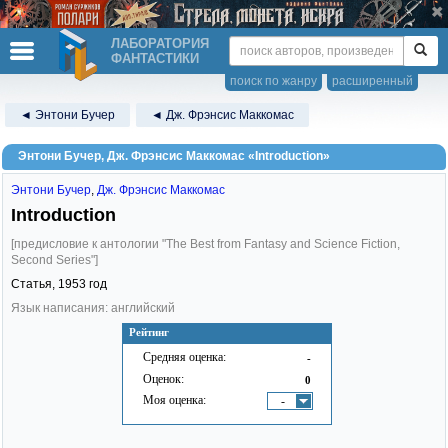
ЛАБОРАТОРИЯ
ФАНТАСТИКИ
поиск по жанру
расширенный
◄ Энтони Бучер
◄ Дж. Фрэнсис Маккомас
Энтони Бучер, Дж. Фрэнсис Маккомас «Introduction»
Энтони Бучер
,
Дж. Фрэнсис Маккомас
Introduction
[предисловие к антологии "The Best from Fantasy and Science Fiction,
Second Series"]
Статья,
1953
год
Язык написания: английский
Рейтинг
Средняя оценка:
-
Оценок:
0
Моя оценка:
-