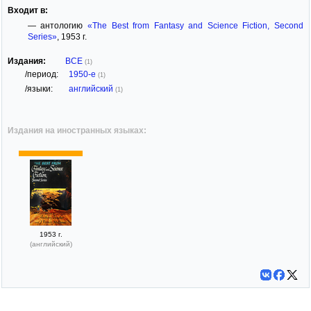
Входит в:
— антологию
«The Best from Fantasy and Science Fiction, Second
Series»
, 1953 г.
Издания:
ВСЕ
(1)
/период:
1950-е
(1)
/языки:
английский
(1)
Издания на иностранных языках:
1953 г.
(английский)