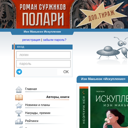
Иэн Макьюэн Искупление
регистрация
|
забыли пароль?
вход
OK
Иэн Макьюэн «Искупление»
Главная
Авторы, книги
Новинки и планы
Награды, премии
Рейтинги