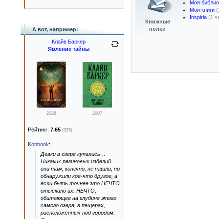
Моя библио
Мои книги
(
Inspiria
(1 ч
Книжные
полки
А вот, например:
Клайв Баркер
Явление тайны
2026
2007
Рейтинг:
7.65
(335)
Konbook
:
Девки в озере купались…
Никаких резиновых изделий
они там, конечно, не нашли, но
обнаружили кое-что другое, а
если быть точнее это НЕЧТО
отыскало их. НЕЧТО,
обитающее на глубине этого
самого озера, в пещерах,
расположенных под городом.