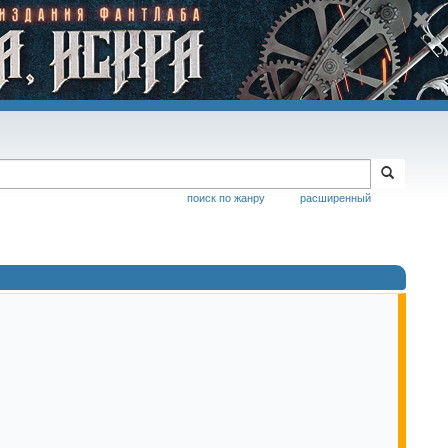
поиск по жанру
расширенный