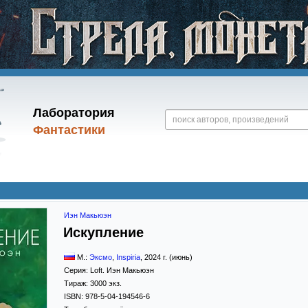
Лаборатория
Фантастики
Иэн Макьюэн
Искупление
М.:
Эксмо
,
Inspiria
,
2024
г. (июнь)
Серия:
Loft. Иэн Макьюэн
Тираж:
3000 экз.
ISBN:
978-5-04-194546-6