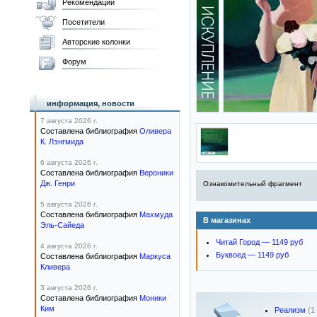
Рекомендации
Посетители
Авторские колонки
Форум
информация, новости
7 августа 2026 г.
Составлена библиография
Оливера
К. Лэнгмида
6 августа 2026 г.
Составлена библиография
Вероники
Дж. Генри
Ознакомительный фрагмент
5 августа 2026 г.
Составлена библиография
Махмуда
В магазинах
Эль-Сайеда
Читай Город — 1149 руб
4 августа 2026 г.
Буквоед — 1149 руб
Составлена библиография
Маркуса
Кливера
3 августа 2026 г.
Составлена библиография
Моники
Ким
Реализм
(1