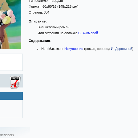
Тип обложки:
твёрдая
Формат:
60x90/16
(145x215 мм)
Страниц:
384
Описание:
Внецикловый роман.
Иллюстрация на обложке
С. Акимовой
.
Содержание
:
Иэн Макьюэн.
Искупление
(роман,
перевод
И. Дорониной
)
 человек)