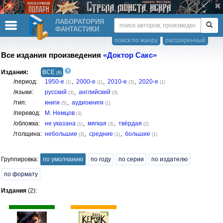
ЛАБОРАТОРИЯ
ФАНТАСТИКИ
поиск по жанру
расширенный
Все издания произведения
«Доктор Сакс»
Издания:
ВСЕ
(6)
/период:
1950-е
,
2000-е
,
2010-е
,
2020-е
(1)
(1)
(3)
(1)
/языки:
русский
,
английский
(3)
(3)
/тип:
книги
,
аудиокниги
(5)
(1)
/перевод:
М. Немцов
(3)
/обложка:
не указана
,
мягкая
,
твёрдая
(1)
(3)
(2)
/толщина:
небольшие
,
средние
,
большие
(3)
(1)
(1)
Группировка:
по умолчанию
по году
по серии
по издателю
по формату
Издания
(2):