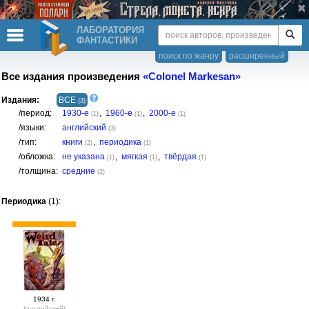
ЛАБОРАТОРИЯ
ФАНТАСТИКИ
поиск по жанру
расширенный
Все издания произведения
«Colonel Markesan»
Издания:
ВСЕ
(3)
/период:
1930-е
,
1960-е
,
2000-е
(1)
(1)
(1)
/языки:
английский
(3)
/тип:
книги
,
периодика
(2)
(1)
/обложка:
не указана
,
мягкая
,
твёрдая
(1)
(1)
(1)
/толщина:
средние
(2)
Периодика
(1):
1934 г.
(английский)