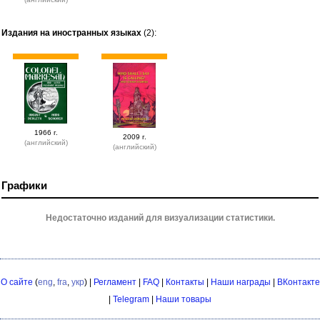
Издания на иностранных языках
(2):
1966 г.
2009 г.
(английский)
(английский)
Графики
Недостаточно изданий для визуализации статистики.
О сайте
(
eng
,
fra
,
укр
) |
Регламент
|
FAQ
|
Контакты
|
Наши награды
|
ВКонтакте
|
Telegram
|
Наши товары