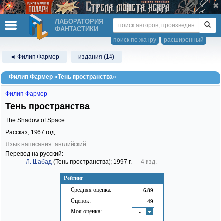
ЛАБОРАТОРИЯ
ФАНТАСТИКИ
поиск по жанру
расширенный
◄ Филип Фармер
издания (14)
Филип Фармер «Тень пространства»
Филип Фармер
Тень пространства
The Shadow of Space
Рассказ,
1967
год
Язык написания: английский
Перевод на русский:
—
Л. Шабад
(Тень пространства)
; 1997 г.
— 4 изд.
Рейтинг
Средняя оценка:
6.89
Оценок:
49
Моя оценка:
-