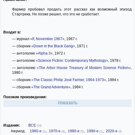
Фармер пробовал продать этот рассказ как возможный эпизод
Стартрека. Но позже решил, что это не сработает.
Входит в:
— журнал
«If, November 1967»
, 1967 г.
— сборник
«Down in the Black Gang»
, 1971 г.
— антологию
«Alpha 3»
, 1972 г.
— антологию
«Science Fiction: Contemporary Mythology»
, 1978 г.
— антологию
«The Arbor House Treasury of Modern Science Fiction»
,
1980 г.
— сборник
«The Classic Philip José Farmer, 1964-1973»
, 1984 г.
— сборник
«The Grand Adventure»
, 1984 г.
Похожие произведения:
показать
Издания:
ВСЕ
(14)
/период:
1960-е
,
1970-е
,
1980-е
,
1990-е
,
2020-е
(1)
(4)
(5)
(1)
(3)