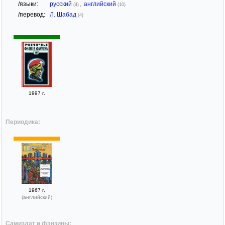
/языки:
русский
,
английский
(4)
(10)
/перевод:
Л. Шабад
(4)
1997 г.
Периодика:
1967 г.
(английский)
Самиздат и фэнзины: