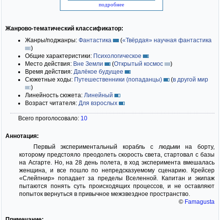
подробнее
Жанрово-тематический классификатор:
Жанры/поджанры:
Фантастика
(
«Твёрдая» научная фантастика
)
Общие характеристики:
Психологическое
Место действия:
Вне Земли
(
Открытый космос
)
Время действия:
Далёкое будущее
Сюжетные ходы:
Путешественники (попаданцы)
(
в другой мир
)
Линейность сюжета:
Линейный
Возраст читателя:
Для взрослых
Всего проголосовало:
10
Аннотация:
Первый экспериментальный корабль с людьми на борту,
которому предстояло преодолеть скорость света, стартовал с базы
на Асгарте. Но, на 28 день полета, в ход эксперимента вмешалась
женщина, и все пошло по непредсказуемому сценарию. Крейсер
«Слейпнир» попадает за пределы Вселенной. Капитан и экипаж
пытаются понять суть происходящих процессов, и не оставляют
попыток вернуться в привычное межзвездное пространство.
©
Famagusta
Примечание: