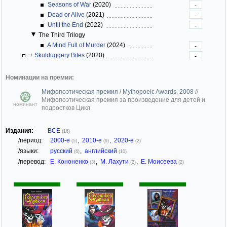
Seasons of War
(2020)
-
Dead or Alive
(2021)
-
Until the End
(2022)
-
The Third Trilogy
A Mind Full of Murder
(2024)
-
+
Skulduggery Bites
(2020)
-
Номинации на премии:
Мифопоэтическая премия / Mythopoeic Awards, 2008
//
Мифопоэтическая премия за произведение для детей и
номинант
подростков Цикл
Издания:
ВСЕ
(16)
/период:
2000-е
,
2010-е
,
2020-е
(5)
(9)
(2)
/языки:
русский
,
английский
(6)
(10)
/перевод:
Е. Кононенко
,
М. Лахути
,
Е. Моисеева
(3)
(2)
(2)