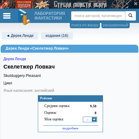
ЛАБОРАТОРИЯ
ФАНТАСТИКИ
поиск по жанру
расширенный
◄ Дерек Ленди
издания (16)
Дерек Ленди «Скелетжер Ловкач»
Дерек Ленди
Скелетжер Ловкач
Skulduggery Pleasant
Цикл
Язык написания: английский
Рейтинг
Средняя оценка:
9.50
Оценок:
8
Моя оценка:
-
подробнее