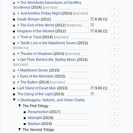
+
The Wonderful Adventures of Geoffrey
Scrutinous
(2014)
[рассказ]
-
+
Just Another Friday Night
(2014)
[рассказ]
-
Death Bringer
(2011)
6.00 (1)
-
+
The End of the World
(2012)
[повесть]
-
Kingdom of the Wicked
(2012)
8.00 (1)
-
+
Trick or Treat
(2014)
[рассказ]
-
+
Tanith Low in the Maleficent Seven
(2013)
[повесть]
-
+
Theatre of Shadows
(2014)
[рассказ]
-
+
Get Thee Behind Me, Bubba Moon
(2014)
[рассказ]
-
+
Maleficent Seven
(2015)
-
+
Eyes of the Beholder
(2015)
-
+
The Button
(2014)
[рассказ]
-
Last Stand of Dead Men
(2013)
9.00 (1)
-
The Dying of the Light
(2014)
-
+
Skulduggery, Valkyrie, and Omen Darkly
-
The First Trilogy
Resurrection
(2017)
-
Midnight
(2018)
-
Bedlam
(2019)
-
The Second Trilogy