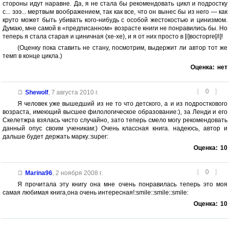
стороны идут наравне. Да, я не стала бы рекомендовать цикл и подростку
с... эээ... мертвым воображением, так как все, что он вынес бы из него — как
круто может быть убивать кого-нибудь с особой жестокостью и цинизмом.
Думаю, мне самой в «предписанном» возрасте книги не понравились бы. Но
теперь я стала старая и циничная (хе-хе), и я от них просто в [i]восторге[/i]!
(Оценку пока ставить не стану, посмотрим, выдержит ли автор тот же
темп в конце цикла.)
Оценка:
нет
[
0
]
Shewolf
,
7 августа 2010 г.
Я человек уже вышедший из не то что детского, а и из подросткового
возраста, имеющий высшее филологическое образование:), за Ленди и его
Скелетжра взялась чисто случайно, зато теперь смело могу рекомендовать
данный опус своим ученикам:) Очень классная книга. надеюсь, автор и
дальше будет держать марку.:super:
Оценка:
10
[
0
]
Marina96
,
2 ноября 2008 г.
Я прочитала эту книгу она мне очень понравилась теперь это моя
самая любимая книга,она очень интересная!:smile::smile::smile:
Оценка:
10