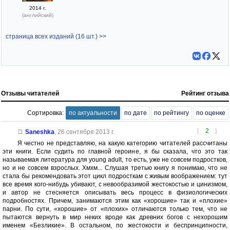
2014 г.
(английский)
страница всех изданий (16 шт.) >>
Отзывы читателей
Рейтинг отзыва
Сортировка:
по актуальности
по дате
по рейтингу
по оценке
[
2
]
Saneshka
,
26 сентября 2013 г.
Я честно не представляю, на какую категорию читателей рассчитаны
эти книги. Если судить по главной героине, я бы сказала, что это так
называемая литература для young adult, то есть, уже не совсем подростков,
но и не совсем взрослых. Хмхм... Слушая третью книгу я понимаю, что не
стала бы рекомендовать этот цикл подросткам с живым воображением: тут
все время кого-нибудь убивают, с невообразимой жестокостью и цинизмом,
и автор не стесняется описывать весь процесс в физиологических
подробностях. Причем, занимаются этим как «хорошие» так и «плохие»
парни. По сути, «хорошие» от «плохих» отличаются только тем, что не
пытаются вернуть в мир неких вроде как древних богов с нехорошим
именем «Безликие». В остальном, по жестокости и беспринципности,