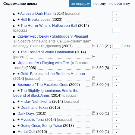
Содержание цикла:
по порядку
по году
по рейтингу
+
Across a Dark Plain
(2014)
[рассказ]
-
+
Hell Breaks Loose
(2023)
-
+
The Horror Writers' Halloween Ball
(2014)
[рассказ]
-
Скелетжер Ловкач
/
Skulduggery Pleasant
[= Sceptre of the Ancients; Сыщик-скелет идет
по следу; Скипетр Древних]
(2007)
7.33 (21)
3 отз.
-
+
The Lost Art of World Domination
(2014)
[рассказ]
-
Игра с огнём
/
Playing with Fire
[= Осколки
теней]
(2008)
8.50 (8)
-
+
Gold, Babies and the Brothers Muldoon
(2014)
[рассказ]
-
Безликие
/
The Faceless Ones
(2009)
8.00 (4)
-
+
The Slightly Ignominious End to the
Legend of Black Annis
(2014)
[рассказ]
-
+
Friday Night Fights
(2014)
[рассказ]
-
+
Death and Texas
(2015)
-
Dark Days
(2010)
8.00 (1)
-
+
Myosotis Terra
(2014)
[рассказ]
-
+
Going Once, Going Twice
(2018)
-
Mortal Coil
(2010)
7.00 (1)
-