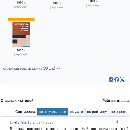
2004 г.
1995 г.
1995 г.
(сербский)
(сербский)
(сербский)
2020 г.
(сербский)
страница всех изданий (30 шт.) >>
Отзывы читателей
Рейтинг отзыва
Сортировка:
по актуальности
по дате
по рейтингу
по оценке
[
4
]
vfvfhm
,
15 апреля 2020 г.
В этом рассказе, кажется, впервые Набоков применяет свой