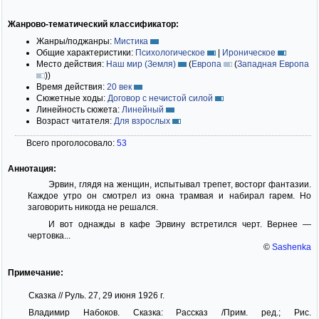
Жанрово-тематический классификатор:
Жанры/поджанры:
Мистика
Общие характеристики:
Психологическое
|
Ироническое
Место действия:
Наш мир (Земля)
(
Европа
(
Западная Европа
)
)
Время действия:
20 век
Сюжетные ходы:
Договор с нечистой силой
Линейность сюжета:
Линейный
Возраст читателя:
Для взрослых
Всего проголосовало:
53
Аннотация:
Эрвин, глядя на женщин, испытывал трепет, восторг фантазии.
Каждое утро он смотрел из окна трамвая и набирал гарем. Но
заговорить никогда не решался.
И вот однажды в кафе Эрвину встретился черт. Вернее —
чертовка...
©
Sashenka
Примечание:
Сказка // Руль. 27, 29 июня 1926 г.
Владимир Набоков. Сказка: Рассказ /Прим. ред.; Рис.