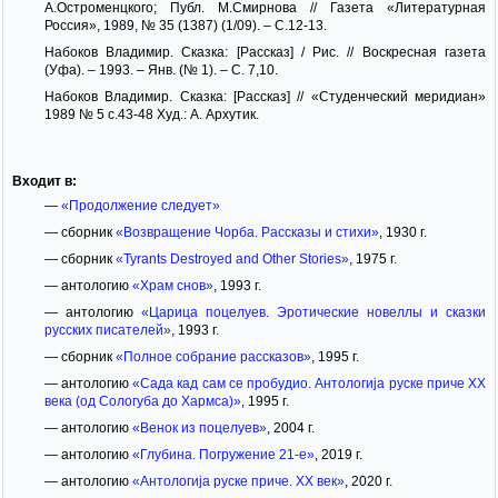
А.Остроменцкого; Публ. М.Смирнова // Газета «Литературная
Россия», 1989, № 35 (1387) (1/09). – С.12-13.
Набоков Владимир. Сказка: [Рассказ] / Рис. // Воскресная газета
(Уфа). – 1993. – Янв. (№ 1). – С. 7,10.
Набоков Владимир. Сказка: [Рассказ] // «Студенческий меридиан»
1989 № 5 с.43-48 Худ.: А. Архутик.
Входит в:
—
«Продолжение следует»
— сборник
«Возвращение Чорба. Рассказы и стихи»
, 1930 г.
— сборник
«Tyrants Destroyed and Other Stories»
, 1975 г.
— антологию
«Храм снов»
, 1993 г.
— антологию
«Царица поцелуев. Эротические новеллы и сказки
русских писателей»
, 1993 г.
— сборник
«Полное собрание рассказов»
, 1995 г.
— антологию
«Сада кад сам се пробудио. Антологиjа руске приче XX
века (од Сологуба до Хармса)»
, 1995 г.
— антологию
«Венок из поцелуев»
, 2004 г.
— антологию
«Глубина. Погружение 21-е»
, 2019 г.
— антологию
«Антологиjа руске приче. XX век»
, 2020 г.