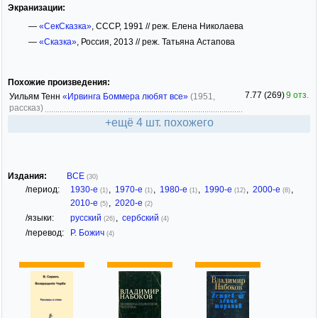
Экранизации:
—
«СекСказка»
, СССР, 1991 // реж. Елена Николаева
—
«Сказка»
, Россия, 2013 // реж. Татьяна Астапова
Похожие произведения:
7.77 (269)
9 отз.
Уильям Тенн
«Ирвинга Боммера любят все»
(1951,
рассказ)
+ещё 4 шт. похожего
Издания:
ВСЕ
(30)
/период:
1930-е
,
1970-е
,
1980-е
,
1990-е
,
2000-е
,
(1)
(1)
(1)
(12)
(8)
2010-е
,
2020-е
(5)
(2)
/языки:
русский
,
сербский
(26)
(4)
/перевод:
Р. Божич
(4)