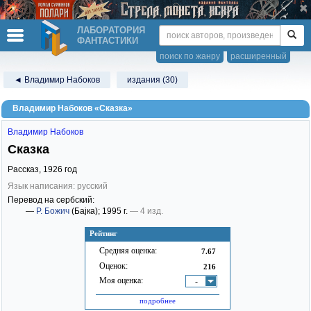
ЛАБОРАТОРИЯ
ФАНТАСТИКИ
поиск по жанру
расширенный
◄ Владимир Набоков
издания (30)
Владимир Набоков «Сказка»
Владимир Набоков
Сказка
Рассказ,
1926
год
Язык написания: русский
Перевод на сербский:
—
Р. Божич
(Баjка)
; 1995 г.
— 4 изд.
Рейтинг
Средняя оценка:
7.67
Оценок:
216
Моя оценка:
-
подробнее