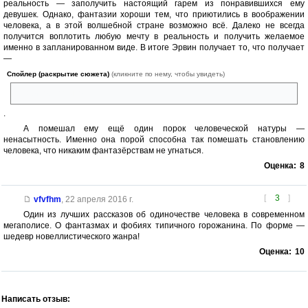
реальность — заполучить настоящий гарем из понравившихся ему
девушек. Однако, фантазии хороши тем, что приютились в воображении
человека, а в этой волшебной стране возможно всё. Далеко не всегда
получится воплотить любую мечту в реальность и получить желаемое
именно в запланированном виде. В итоге Эрвин получает то, что получает
—
Спойлер (раскрытие сюжета)
(кликните по нему, чтобы увидеть)
разбитое корыто
.
А помешал ему ещё один порок человеческой натуры —
ненасытность. Именно она порой способна так помешать становлению
человека, что никаким фантазёрствам не угнаться.
Оценка:
8
[
3
]
vfvfhm
,
22 апреля 2016 г.
Один из лучших рассказов об одиночестве человека в современном
мегаполисе. О фантазмах и фобиях типичного горожанина. По форме —
шедевр новеллистического жанра!
Оценка:
10
Написать отзыв: