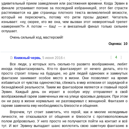
удивительный прием замедления или растяжения времени. Когда Эрвин в
финале устраивает погоню за последней избранницей, этот бег страсти
растягивается на две страницы плотного текста великолепной вязкости,
который не перескочить, потому что ритм прозы держит. Читатель
изнывает: «ну, скорее, кто же она, чем вызван этот невероятный трепет
намерения?!» А потом — бац! — и внезапный финал только сильнее
оглушает.
Очень сильный ход, мастерский!
Оценка:
10
[
4
]
Книжный червь
,
5 июня 2016 г.
Все люди, у которых хоть сколько-то развито воображение, любят
иногда пофантазировать. Кто-то фантазирует от нечего делать, кто-то
просто строит планы на будущее, но для людей одиноких и замкнутых
фантазии занимают особое место в жизни. Они позволяют на время
избавиться от чувства одиночества, сбежать в мир иллюзии от заурядной и
безнадёжной реальности. Таким же фантазёром является и главный герой
Эрвин. Каждый день он играет в особую игру: отправляет в свой
воображаемый гарем замеченных им на улице красивых девушек. При этом
он ни разу в жизни нормально не разговаривал с женщиной. Фантазия о
гареме заменила ему необходимость близости и общения.
Впрочем, тут стоит заметить, что герой, как и многие нелюдимые
личности, не отказывался от общения и близости с противоположным
полом добровольно. У него просто не получается пойти на контакт и всё
тут. И вот Эрвину выпадает шанс воплотить свою заветную фантазию в