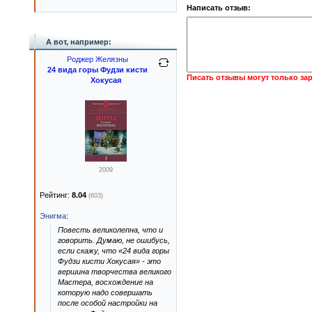
Написать отзыв:
А вот, например:
Роджер Желязны
24 вида горы Фудзи кисти
Писать отзывы могут только за
Хокусая
2009
Рейтинг:
8.04
(603)
Энигма
:
Повесть великолепна, что и
говорить. Думаю, не ошибусь,
если скажу, что «24 вида горы
Фудзи кисти Хокусая» - это
вершина творчества великого
Мастера, восхождение на
которую надо совершать
после особой настройки на