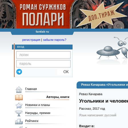
fantlab ru
регистрация
|
забыли пароль?
вход
OK
Реваз Качарава «Угольники 
Главная
Реваз Качарава
Авторы, книги
Угольники и челове
Новинки и планы
Рассказ,
2017
год
Награды, премии
Язык написания: русский
Рейтинги
Входит в: