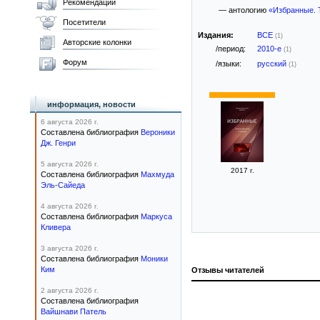
Рекомендации
— антологию
«Избранные. 
Посетители
Издания:
ВСЕ
(1)
Авторские колонки
/период:
2010-е
(1)
Форум
/языки:
русский
(1)
информация, новости
6 августа 2026 г.
Составлена библиография
Вероники
Дж. Генри
5 августа 2026 г.
2017 г.
Составлена библиография
Махмуда
Эль-Сайеда
4 августа 2026 г.
Составлена библиография
Маркуса
Кливера
3 августа 2026 г.
Составлена библиография
Моники
Ким
Отзывы читателей
2 августа 2026 г.
Составлена библиография
Вайшнави Патель