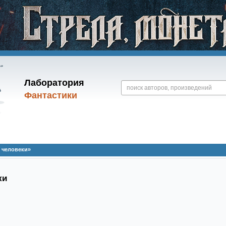
Лаборатория
Фантастики
и человеки»
ки