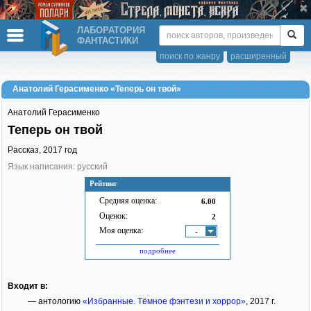
ЛАБОРАТОРИЯ
ФАНТАСТИКИ
поиск по жанру
расширенный
Анатолий Герасименко «Теперь он твой»
Анатолий Герасименко
Теперь он твой
Рассказ,
2017
год
Язык написания: русский
Рейтинг
Средняя оценка:
6.00
Оценок:
2
Моя оценка:
-
подробнее
Входит в:
— антологию
«Избранные. Тёмное фэнтези и хоррор»
, 2017 г.