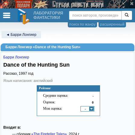
ЛАБОРАТОРИЯ
ФАНТАСТИКИ
поиск по жанру
расширенный
◄ Барри Лонгиер
Барри Лонгиер «Dance of the Hunting Sun»
Барри Лонгиер
Dance of the Hunting Sun
Рассказ,
1997
год
Язык написания: английский
Рейтинг
Средняя оценка:
-
Оценок:
0
Моя оценка:
-
Входит в:
— сборник
«The Fireteller Tales»
, 2024 г.