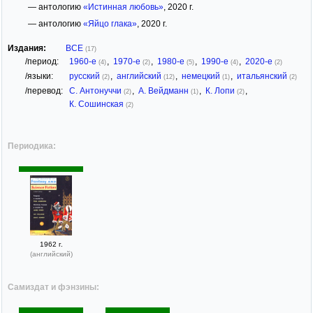
— антологию
«Истинная любовь»
, 2020 г.
— антологию
«Яйцо глака»
, 2020 г.
Издания:
ВСЕ
(17)
/период:
1960-е
,
1970-е
,
1980-е
,
1990-е
,
2020-е
(4)
(2)
(5)
(4)
(2)
/языки:
русский
,
английский
,
немецкий
,
итальянский
(2)
(12)
(1)
(2)
/перевод:
С. Антонуччи
,
А. Вейдманн
,
К. Лопи
,
(2)
(1)
(2)
К. Сошинская
(2)
Периодика:
1962 г.
(английский)
Самиздат и фэнзины: