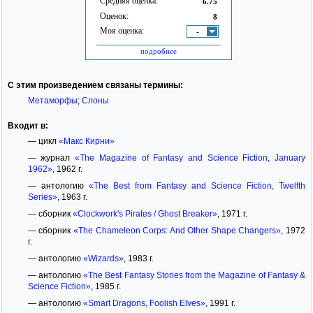
Средняя оценка:
6.75
Оценок:
8
Моя оценка:
-
подробнее
С этим произведением связаны термины:
Метаморфы
;
Слоны
Входит в:
— цикл
«Макс Кирни»
— журнал
«The Magazine of Fantasy and Science Fiction, January
1962»
, 1962 г.
— антологию
«The Best from Fantasy and Science Fiction, Twelfth
Series»
, 1963 г.
— сборник
«Clockwork's Pirates / Ghost Breaker»
, 1971 г.
— сборник
«The Chameleon Corps: And Other Shape Changers»
, 1972
г.
— антологию
«Wizards»
, 1983 г.
— антологию
«The Best Fantasy Stories from the Magazine of Fantasy &
Science Fiction»
, 1985 г.
— антологию
«Smart Dragons, Foolish Elves»
, 1991 г.