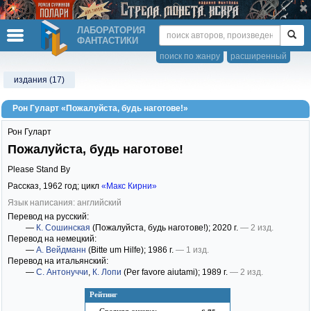
ЛАБОРАТОРИЯ
ФАНТАСТИКИ
поиск по жанру
расширенный
издания (17)
Рон Гуларт «Пожалуйста, будь наготове!»
Рон Гуларт
Пожалуйста, будь наготове!
Please Stand By
Рассказ,
1962
год; цикл
«Макс Кирни»
Язык написания: английский
Перевод на русский:
—
К. Сошинская
(Пожалуйста, будь наготове!)
; 2020 г.
— 2 изд.
Перевод на немецкий:
—
А. Вейдманн
(Bitte um Hilfe)
; 1986 г.
— 1 изд.
Перевод на итальянский:
—
С. Антонуччи
,
К. Лопи
(Per favore aiutami)
; 1989 г.
— 2 изд.
Рейтинг