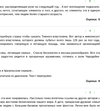
[
8
]
ги, распределяющие роли на следующий год... А вот воплощение подкачало.
ь нечто, сочетающее элементы и того, и другого, но элементы эти в единую
интереснее, чем людям более старшего возраста.
Оценка:
6
[
4
]
олшебную страну чтобы сразить Темного властелина. Вот автор и живописует
го властелина, которого должны «убить» всего лишь 126 раз за пол года,
ционировать говорящую и летающую лошадь, чем заниматься организацией
совы, летающие свиньи... Список бесконечен и весьма разнообразен. Вся эта
радостно рядится в прозрачные кружавчики, готовясь к роли Чародейки-
к в бразильском сериале...
очитала по диагонали. Текст перегружен.
Оценка:
8
[
3
]
о эта мне понравилась. Настолько тонко вплетены ссылки на других авторов с
мира жестоким бизнесменом нашего мира. А дети, прекрасная дружная семья
лым людям с большим багажом прочитанных книг фентэзи. Лично мне было не