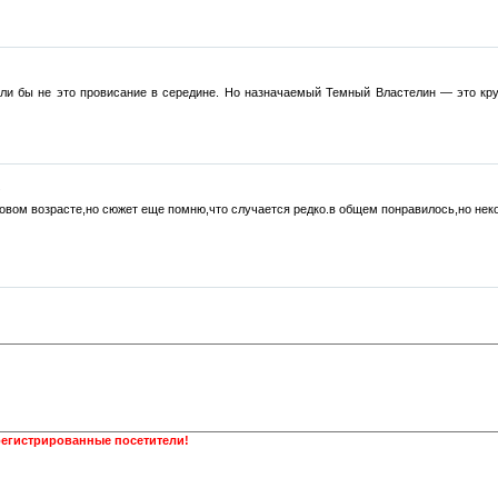
сли бы не это провисание в середине. Но назначаемый Темный Властелин — это кру
.
ковом возрасте,но сюжет еще помню,что случается редко.в общем понравилось,но неко
регистрированные посетители!