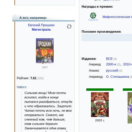
Награды и премии:
Мифопоэтическая п
А вот, например:
лауреат
Евгений Прошкин
Магистраль
Похожие произведения:
Издания:
ВСЕ
(4)
/период:
2000-е
,
2010
(2)
2007
/языки:
русский
(4)
/перевод:
О. Степашкина
(
Рейтинг:
7.61
(152)
halexx
:
Сильная вещь! Мозг почти
вскипел, когда в конце
пытался разобраться, откуда
и что образовалось. Зацепило.
Читал почти всю ночь, не мог
оторваться. Сюжет, как
снежный ком, чем дальше,
2005 г.
тем сильнее держит.
Заканчивается одна глава,