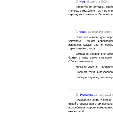
Nog
,
11 августа 2008 г.
Впечатления остались двой
Похоже, сама Джонс так и не опр
картину не сложились. Впрочем, в
ужик
,
13 февраля 2019 г.
Приятная история для подро
закулисье — 40 лет непрекращаю
выбирают каждый раз по-новому
туристического тура.
Домашний зоопарк впечатляе
братия в меру своих сил помог
Обольстительницы.
Книга интересная, пародиру
В общем, так и не разобрала
В общем и целом, роман под
Svetlanna
,
12 июля 2015 г
Прекрасная книга! Уж как я 
одной стороны, при этом настол
волшебников, короли и императо
оторваться!