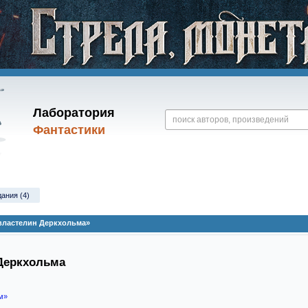
Лаборатория
Фантастики
дания (4)
властелин Деркхольма»
Деркхольма
м»