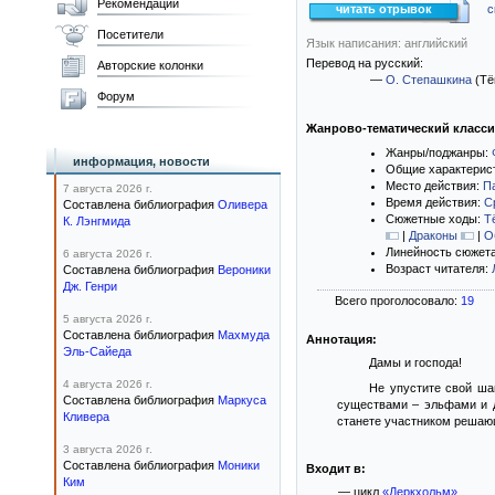
Рекомендации
читать отрывок
с
Посетители
Язык написания: английский
Перевод на русский:
Авторские колонки
—
О. Степашкина
(Тё
Форум
Жанрово-тематический класс
Жанры/поджанры:
информация, новости
Общие характерис
Место действия:
П
7 августа 2026 г.
Время действия:
С
Составлена библиография
Оливера
Сюжетные ходы:
Т
К. Лэнгмида
|
Драконы
|
О
Линейность сюжет
6 августа 2026 г.
Возраст читателя:
Составлена библиография
Вероники
Дж. Генри
Всего проголосовало:
19
5 августа 2026 г.
Составлена библиография
Махмуда
Аннотация:
Эль-Сайеда
Дамы и господа!
4 августа 2026 г.
Не упустите свой ша
Составлена библиография
Маркуса
существами – эльфами и д
Кливера
станете участником решающ
3 августа 2026 г.
Составлена библиография
Моники
Входит в:
Ким
— цикл
«Деркхольм»