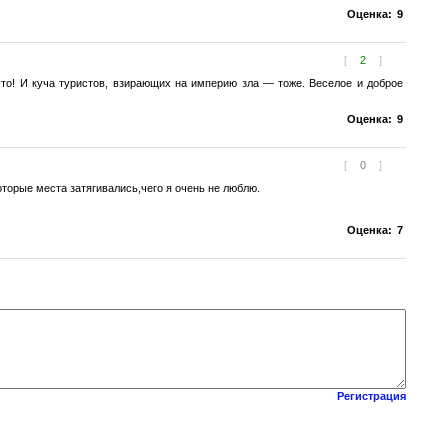
Оценка:
9
[
2
]
то! И куча туристов, взирающих на империю зла — тоже. Веселое и доброе
Оценка:
9
[
0
]
торые места затягивались,чего я очень не люблю.
Оценка:
7
Регистрация