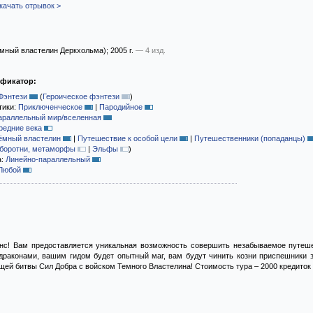
качать отрывок >
мный властелин Деркхольма)
; 2005 г.
— 4 изд.
ификатор:
Фэнтези
(
Героическое фэнтези
)
тики:
Приключенческое
|
Пародийное
араллельный мир/вселенная
редние века
ёмный властелин
|
Путешествие к особой цели
|
Путешественники (попаданцы)
боротни, метаморфы
|
Эльфы
)
а:
Линейно-параллельный
Любой
нс! Вам предоставляется уникальная возможность совершить незабываемое путеше
раконами, вашим гидом будет опытный маг, вам будут чинить козни приспешники зл
ей битвы Сил Добра с войском Темного Властелина! Стоимость тура – 2000 кредиток 