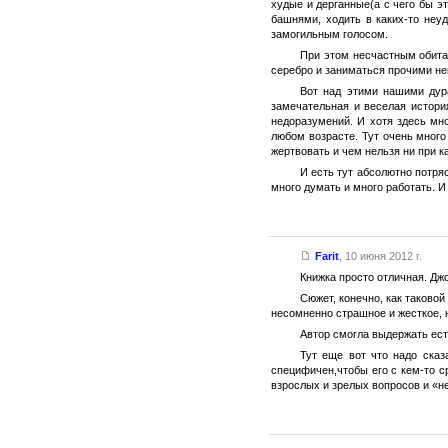
худые и дерганные(а с чего бы э
башнями, ходить в каких-то неу
замогильным голосом.
При этом несчастным обита
серебро и заниматься прочими неп
Вот над этими нашими дур
замечательная и веселая истори
недоразумений. И хотя здесь мно
любом возрасте. Тут очень много
жертвовать и чем нельзя ни при к
И есть тут абсолютно потря
много думать и много работать. И
Farit
,
10 июня 2012 г.
Книжка просто отличная. Дж
Сюжет, конечно, как таково
несомненно страшное и жесткое, 
Автор смогла выдержать ест
Тут еще вот что надо сказ
специфичен,чтобы его с кем-то с
взрослых и зрелых вопросов и «н