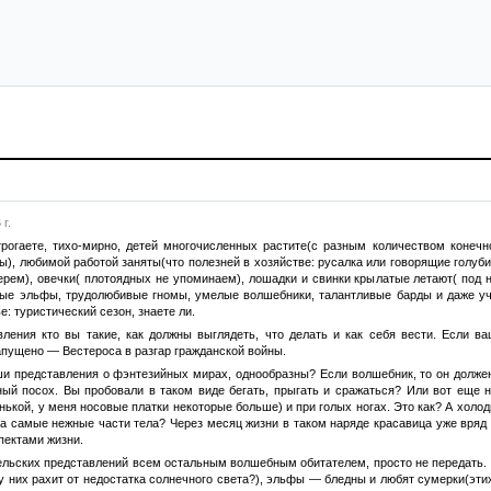
г.
 трогаете, тихо-мирно, детей многочисленных растите(с разным количеством конеч
ы), любимой работой заняты(что полезней в хозяйстве: русалка или говорящие голуби
ерем), овечки( плотоядных не упоминаем), лошадки и свинки крылатые летают( под 
вые эльфы, трудолюбивые гномы, умелые волшебники, талантливые барды и даже у
е: туристический сезон, знаете ли.
вления кто вы такие, как должны выглядеть, что делать и как себя вести. Если 
апущено — Вестероса в разгар гражданской войны.
и представления о фэнтезийных мирах, однообразны? Если волшебник, то он должен 
ый посох. Вы пробовали в таком виде бегать, прыгать и сражаться? Или вот еще н
ькой, у меня носовые платки некоторые больше) и при голых ногах. Это как? А холо
 самые нежные части тела? Через месяц жизни в таком наряде красавица уже вряд л
пектами жизни.
тельских представлений всем остальным волшебным обитателем, просто не передать. 
 них рахит от недостатка солнечного света?), эльфы — бледны и любят сумерки(этих