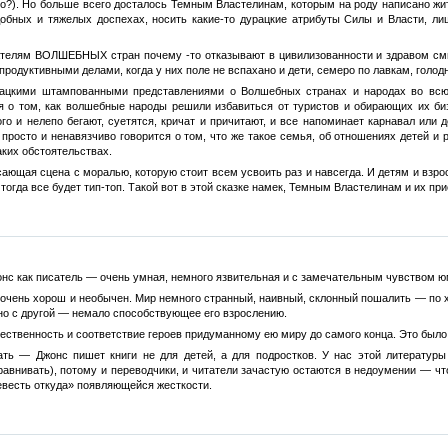
то?). Но больше всего досталось Темным Властелинам, которым на роду написано жи
добных и тяжелых доспехах, носить какие-то дурацкие атрибуты Силы и Власти, ли
телям ВОЛШЕБНЫХ стран почему -то отказывают в цивилизованности и здравом смысл
родуктивными делами, когда у них поле не вспахано и дети, семеро по лавкам, голод
ацкими штампованными представлениями о Волшебных странах и народах во всю н
я о том, как волшебные народы решили избавиться от туристов и обирающих их би
го и нелепо бегают, суетятся, кричат и причитают, и все напоминает карнавал или д
 просто и ненавязчиво говорится о том, что же такое семья, об отношениях детей и 
аких обстоятельствах.
сающая сцена с моралью, которую стоит всем усвоить раз и навсегда. И детям и взр
 тогда все будет тип-топ. Такой вот в этой сказке намек, Темным Властелинам и их пр
онс как писатель — очень умная, немного язвительная и с замечательным чувством ю
й очень хорош и необычен. Мир немного странный, наивный, склонный пошалить — по 
но с другой — немало способствующее его взрослению.
ественность и соответствие героев придуманному ею миру до самого конца. Это было
ать — Джонс пишет книги не для детей, а для подростков. У нас этой литературы 
равнивать), потому и переводчики, и читатели зачастую остаются в недоумении — что
евесть откуда» появляющейся жесткости.