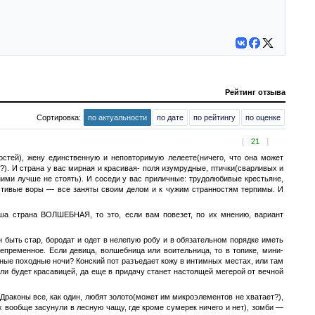
Рейтинг отзыва
Сортировка:
по актуальности
по дате
по рейтингу
по оценке
[
21
]
ностей), жену единственную и неповторимую лелеете(ничего, что она может
?). И страна у вас мирная и красивая- поля изумрудные, птички(сварливых и
ними лучше не стоять). И соседи у вас приличные: трудолюбивые крестьяне,
чтивые воры — все заняты своим делом и к чужим странностям терпимы. И
ваша страна ВОЛШЕБНАЯ, то это, если вам повезет, по их мнению, вариант
быть стар, бородат и одет в нелепую робу и в обязательном порядке иметь
епременное. Если девица, волшебница или воительница, то в топике, мини-
дные походные ночи? Конский пот разъедает кожу в интимных местах, или там
и будет красавицей, да еще в придачу станет настоящей мегерой от вечной
Драконы все, как один, любят золото(может им микроэлементов не хватает?),
 вообще засунули в лесную чащу, где кроме сумерек ничего и нет), зомби —