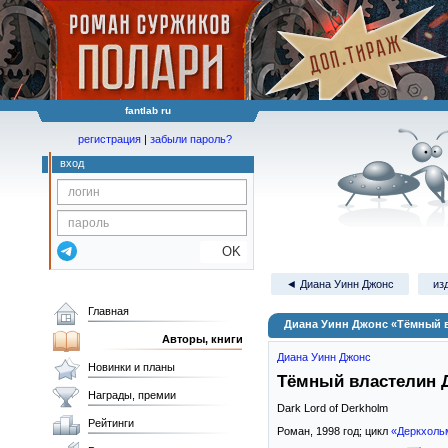
fantlab ru
регистрация
|
забыли пароль?
вход
OK
◄ Диана Уинн Джонс
из
Главная
Диана Уинн Джонс «Тёмный 
Авторы, книги
Диана Уинн Джонс
Новинки и планы
Тёмный властелин 
Награды, премии
Dark Lord of Derkholm
Рейтинги
Роман,
1998
год; цикл
«Деркхоль