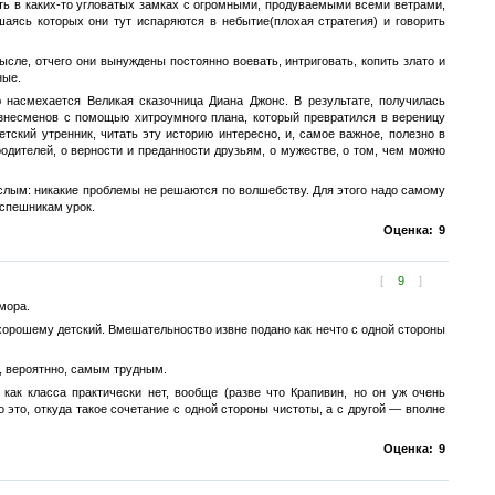
ть в каких-то угловатых замках с огромными, продуваемыми всеми ветрами,
шаясь которых они тут испаряются в небытие(плохая стратегия) и говорить
е, отчего они вынуждены постоянно воевать, интриговать, копить злато и
ные.
асмехается Великая сказочница Диана Джонс. В результате, получилась
знесменов с помощью хитроумного плана, который превратился в вереницу
етский утренник, читать эту историю интересно, и, самое важное, полезно в
родителей, о верности и преданности друзьям, о мужестве, о том, чем можно
ослым: никакие проблемы не решаются по волшебству. Для этого надо самому
испешникам урок.
Оценка:
9
[
9
]
мора.
хорошему детский. Вмешательноство извне подано как нечто с одной стороны
, вероятнно, самым трудным.
как класса практически нет, вообще (разве что Крапивин, но он уж очень
 это, откуда такое сочетание с одной стороны чистоты, а с другой — вполне
Оценка:
9