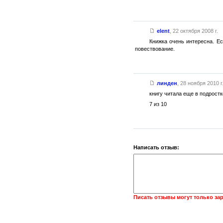
elent
,
22 октября 2008 г.
Книжка очень интересна. Е
повествование.
линден
,
28 ноября 2010 г
книгу читала еще в подрост
7 из 10
Написать отзыв:
Писать отзывы могут только за