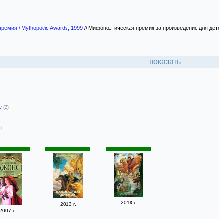
ремия / Mythopoeic Awards, 1999
//
Мифопоэтическая премия за произведение для дете
показать
-е
(2)
4)
2018 г.
2013 г.
2007 г.