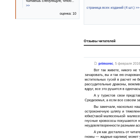
читаешь следующую, чтоб
...
>>
страница всех изданий (4 шт.) >>
оценка: 10
Отзывы читателей
primorec
,
5 февраля 2016 
Вот так живете, никого не
зачаровать, вы и так ею очарован
мстительных гусей в расчет не б
рассудительные драконы, вежли
вдруг, все это рушится в одночась
А у туристов свои предста
Средиземья, а если все совсем з
Вы замечали, насколько наш
остроконечную шляпу и тяжеленн
юбке(такой малюсенькой- малюсен
гнусные кровососы покушаются на
неудовлетворенности разными ас
А уж как досталось от чита
гномы — жадные карлики( может у