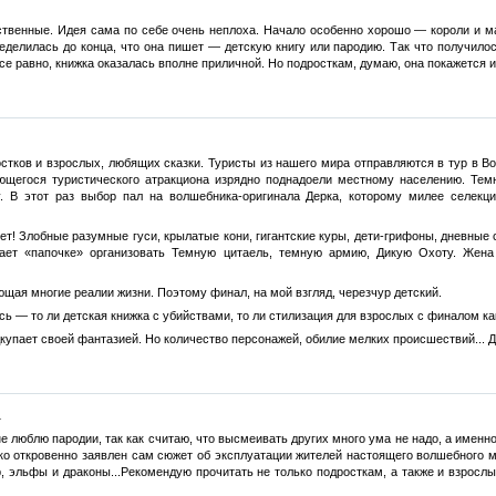
ственные. Идея сама по себе очень неплоха. Начало особенно хорошо — короли и ма
еделилась до конца, что она пишет — детскую книгу или пародию. Так что получилос
се равно, книжка оказалась вполне приличной. Но подросткам, думаю, она покажется 
стков и взрослых, любящих сказки. Туристы из нашего мира отправляются в тур в В
щегося туристического атракциона изрядно поднадоели местному населению. Темно
. В этот раз выбор пал на волшебника-оригинала Дерка, которому милее селек
т! Злобные разумные гуси, крылатые кони, гигантские куры, дети-грифоны, дневные 
ает «папочке» организовать Темную цитаель, темную армию, Дикую Охоту. Жена 
ющая многие реалии жизни. Поэтому финал, на мой взгляд, черезчур детский.
сь — то ли детская книжка с убийствами, то ли стилизация для взрослых с финалом ка
купает своей фантазией. Но количество персонажей, обилие мелких происшествий... Д
.
не люблю пародии, так как считаю, что высмеивать других много ума не надо, а именн
ько откровенно заявлен сам сюжет об эксплуатации жителей настоящего волшебного 
р, эльфы и драконы...Рекомендую прочитать не только подросткам, а также и взрос