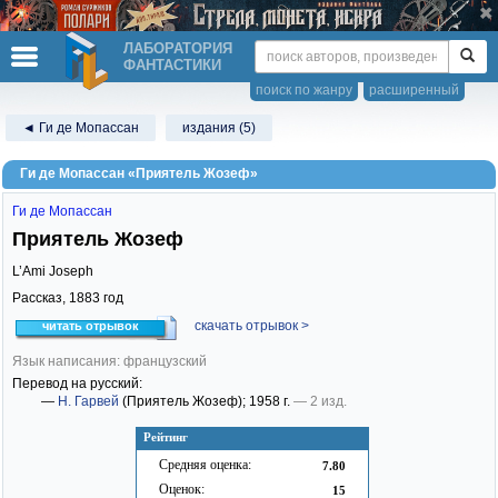
ЛАБОРАТОРИЯ
ФАНТАСТИКИ
поиск по жанру
расширенный
◄ Ги де Мопассан
издания (5)
Ги де Мопассан «Приятель Жозеф»
Ги де Мопассан
Приятель Жозеф
L’Ami Joseph
Рассказ,
1883
год
скачать отрывок >
читать отрывок
Язык написания: французский
Перевод на русский:
—
Н. Гарвей
(Приятель Жозеф)
; 1958 г.
— 2 изд.
Рейтинг
Средняя оценка:
7.80
Оценок:
15