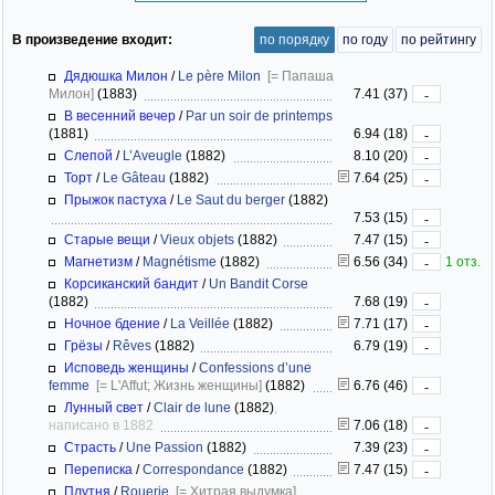
В произведение входит:
по порядку
по году
по рейтингу
Дядюшка Милон
/
Le père Milon
[= Папаша
Милон]
(1883)
7.41 (37)
-
В весенний вечер
/
Par un soir de printemps
(1881)
6.94 (18)
-
Слепой
/
L’Aveugle
(1882)
8.10 (20)
-
Торт
/
Le Gâteau
(1882)
7.64 (25)
-
Прыжок пастуха
/
Le Saut du berger
(1882)
7.53 (15)
-
Старые вещи
/
Vieux objets
(1882)
7.47 (15)
-
Магнетизм
/
Magnétisme
(1882)
6.56 (34)
1 отз.
-
Корсиканский бандит
/
Un Bandit Corse
(1882)
7.68 (19)
-
Ночное бдение
/
La Veillée
(1882)
7.71 (17)
-
Грёзы
/
Rêves
(1882)
6.79 (19)
-
Исповедь женщины
/
Confessions d’une
femme
[= L'Affut; Жизнь женщины]
(1882)
6.76 (46)
-
Лунный свет
/
Clair de lune
(1882)
,
написано в 1882
7.06 (18)
-
Страсть
/
Une Passion
(1882)
7.39 (23)
-
Переписка
/
Correspondance
(1882)
7.47 (15)
-
Плутня
/
Rouerie
[= Хитрая выдумка]