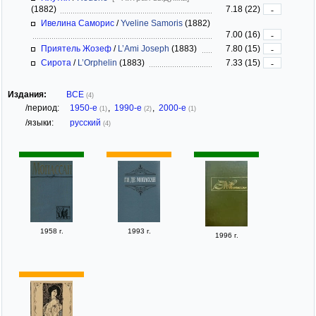
(1882)
7.18 (22)
-
Ивелина Саморис
/
Yveline Samoris
(1882)
7.00 (16)
-
Приятель Жозеф
/
L’Ami Joseph
(1883)
7.80 (15)
-
Сирота
/
L’Orphelin
(1883)
7.33 (15)
-
Издания:
ВСЕ
(4)
/период:
1950-е
,
1990-е
,
2000-е
(1)
(2)
(1)
/языки:
русский
(4)
1958 г.
1993 г.
1996 г.