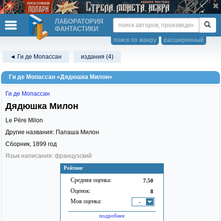
ЛАБОРАТОРИЯ
ФАНТАСТИКИ
поиск по жанру
расширенный
◄ Ги де Мопассан
издания (4)
Ги де Мопассан «Дядюшка Милон»
Ги де Мопассан
Дядюшка Милон
Le Père Milon
Другие названия: Папаша Милон
Сборник,
1899
год
Язык написания: французский
Рейтинг
Средняя оценка:
7.50
Оценок:
8
Моя оценка:
-
подробнее