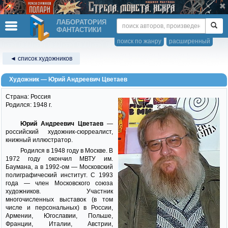
ЛАБОРАТОРИЯ
ФАНТАСТИКИ
поиск по жанру
расширенный
◄ список художников
Художник — Юрий Андреевич Цветаев
Страна: Россия
Родился: 1948 г.
Юрий Андреевич Цветаев
—
российский художник-сюрреалист,
книжный иллюстратор.
Родился в 1948 году в Москве. В
1972 году окончил МВТУ им.
Баумана, а в 1992-ом — Московский
полиграфический институт. С 1993
года — член Московского союза
художников. Участник
многочисленных выставок (в том
числе и персональных) в России,
Армении, Югославии, Польше,
Франции, Италии, Австрии,