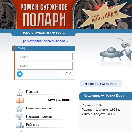
Работы художника Ф Борта
регистрация
|
забыли пароль?
вход
OK
◄ список художников
Главная
Художник — Фрэнк Борт
Авторы, книги
Страна: США
Новинки и планы
Родился: 1 апреля 1918 г.
Умер: 9 августа 2009 г.
Награды, премии
Рейтинги