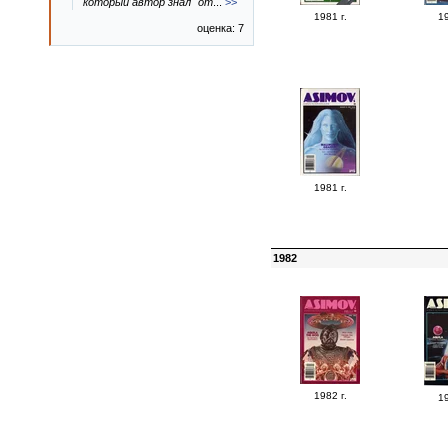
который автор знал "от
...
>>
1981 г.
19
оценка: 7
1981 г.
1982
1982 г.
19