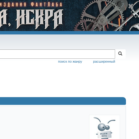
поиск по жанру
расширенный