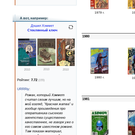
1979 г.
19
А вот, например:
Дэшил Хэммет
Стеклянный ключ
1980
2010
2010
2010
1980 г.
19
Рейтинг:
7.72
(155)
URRRiy
:
Роман, который Хэммет
1981
считал своим лучшим, но на
мой взгляд, "Красная жатва" и
вообще произведения про
оперативника сыскного
агентства существенно
качественнее, не говоря уже о
его самом известном романе.
Там показан материал,