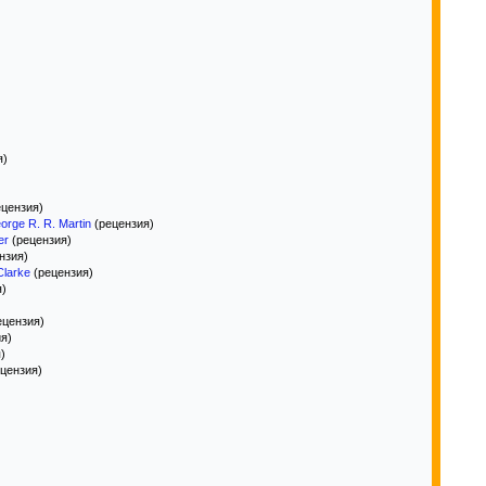
я)
цензия)
orge R. R. Martin
(рецензия)
er
(рецензия)
нзия)
Clarke
(рецензия)
я)
ецензия)
я)
)
цензия)