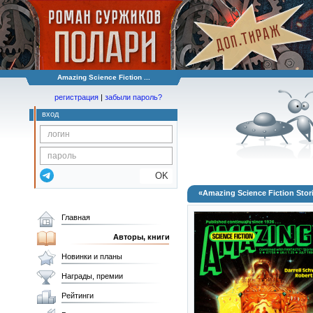
Amazing Science Fiction ...
регистрация
|
забыли пароль?
вход
OK
«Amazing Science Fiction Stori
Главная
Авторы, книги
Новинки и планы
Награды, премии
Рейтинги