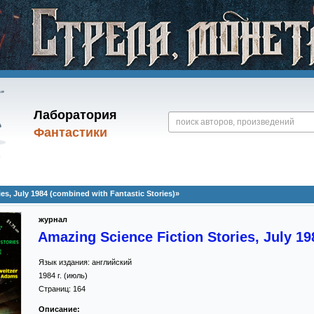
Лаборатория
Фантастики
es, July 1984 (combined with Fantastic Stories)»
журнал
Amazing Science Fiction Stories, July 19
Язык издания:
английский
1984
г. (
июль
)
Страниц:
164
Описание: