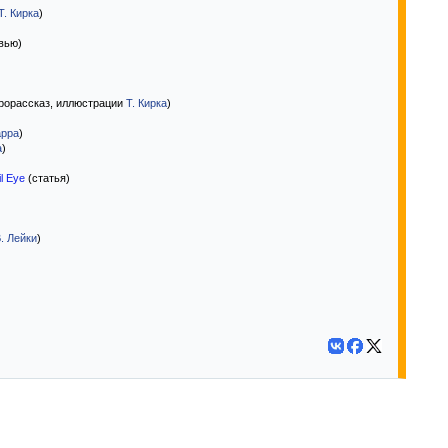
Т. Кирка
)
вью)
рорассказ, иллюстрации
Т. Кирка
)
арра
)
а
)
il Eye
(статья)
. Лейки
)