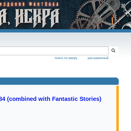
поиск по жанру
расширенный
84 (combined with Fantastic Stories)