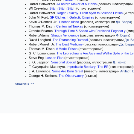
Darrell Schweitzer.
A Lantern Maker of Ai Hanlo
(рассказ, иллюстрации
Wil Creveling.
Stitch Stitch Stitch
(стихотворение)
Darrell Schweitzer.
Roger Zelazny: From Myth to Science Fiction
(интер
John M. Ford.
SF Clichés I: Galactic Empires
(стихотворение)
Kevin O'Donnell, Jr..
Linehan Alone
(рассказ, иллюстрации
Дж. Барра
)
Thomas M. Disch.
Centennial Tankas
(стихотворение)
Grendel Briarton.
Through Time & Space with Ferdinand Feghoot γ
(мик
Robert Adams.
Shaggy Vengeance
(рассказ, иллюстрации
Ф. Борта
)
David Langford.
The Distressing Damsel
(рассказ, иллюстрации
Дж. Б
Robert Morrell, Jr.
The Best Medicine
(рассказ, иллюстрации
Дж. Барр
Thomas M. Disch.
A Model Prison
(стихотворение)
G. C. Edmondson.
The Leprechauns Are Alive and Well in Spite of the Ev
Steve Eng.
Lesson Plan
(стихотворение)
J. O. Jeppson.
Seasonal Special
(рассказ, иллюстрации
Д. Гоэна
)
F. Gwynplaine MacIntyre.
Improbable Bestiary: The Elf
(стихотворение)
J. A. Lawrence.
Some Are Born Great
(повесть, иллюстрации
Artifact
,
В
George H. Scithers.
The Observatory
(статья)
сравнить >>