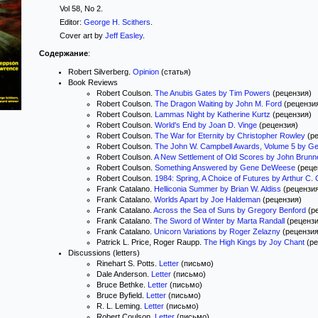
Vol 58, No 2.
Editor:
George H. Scithers
.
Cover art by
Jeff Easley
.
Содержание
:
Robert Silverberg.
Opinion
(статья)
Book Reviews
Robert Coulson.
The Anubis Gates by Tim Powers
(рецензия)
Robert Coulson.
The Dragon Waiting by John M. Ford
(рецензи
Robert Coulson.
Lammas Night by Katherine Kurtz
(рецензия)
Robert Coulson.
World's End by Joan D. Vinge
(рецензия)
Robert Coulson.
The War for Eternity by Christopher Rowley
(ре
Robert Coulson.
The John W. Campbell Awards, Volume 5 by Ge
Robert Coulson.
A New Settlement of Old Scores by John Brunn
Robert Coulson.
Something Answered by Gene DeWeese
(реце
Robert Coulson.
1984: Spring, A Choice of Futures by Arthur C. 
Frank Catalano.
Helliconia Summer by Brian W. Aldiss
(рецензи
Frank Catalano.
Worlds Apart by Joe Haldeman
(рецензия)
Frank Catalano.
Across the Sea of Suns by Gregory Benford
(р
Frank Catalano.
The Sword of Winter by Marta Randall
(рецензи
Frank Catalano.
Unicorn Variations by Roger Zelazny
(рецензия
Patrick L. Price, Roger Raupp.
The High Kings by Joy Chant
(ре
Discussions (letters)
Rinehart S. Potts.
Letter
(письмо)
Dale Anderson.
Letter
(письмо)
Bruce Bethke.
Letter
(письмо)
Bruce Byfield.
Letter
(письмо)
R. L. Leming.
Letter
(письмо)
Robert Coulson.
Letter
(письмо)