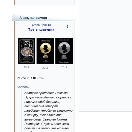
А вот, например:
Агата Кристи
Третья девушка
2019
2017
2018
Рейтинг:
7.81
(206)
Konbook
:
Завтрак преподнес Эркюлю
Пуаро неожиданный сюрприз в
лице молодой девушки,
внешний вид которой
требовал, чтобы ее запихнули
в стирку, так плохо она
выглядела. Звали ее Норма
Рестарик. Слуга маленького
бельгийца огорошил хозяина