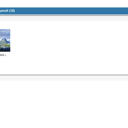
аний (18)
04 г.