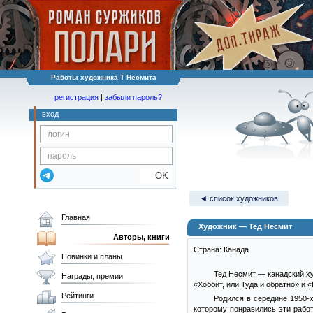
Работы художника Т Несмита
регистрация
|
забыли пароль?
вход
OK
◄ список художников
Главная
Художник — Тед Несмит
Авторы, книги
Страна: Канада
Новинки и планы
Тед Несмит — канадский ху
Награды, премии
«Хоббит, или Туда и обратно» и 
Рейтинги
Родился в середине 1950-х
которому понравились эти работ