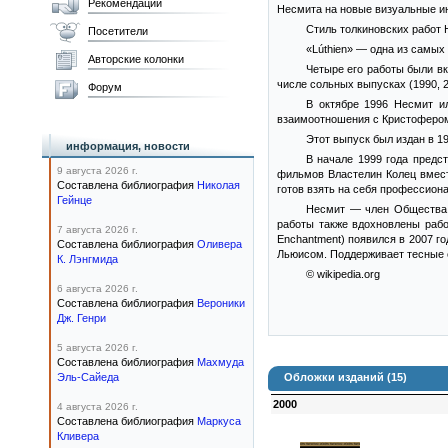
Рекомендации
Несмита на новые визуальные ин
Стиль толкиновских работ 
Посетители
«Lúthien» — одна из самых
Авторские колонки
Четыре его работы были вк
числе сольных выпусках (1990, 20
Форум
В октябре 1996 Несмит и
взаимоотношения с Кристоферо
Этот выпуск был издан в 1
информация, новости
В начале 1999 года предс
9 августа 2026 г.
фильмов Властелин Колец вмест
Составлена библиография
Николая
готов взять на себя профессион
Гейнце
Несмит — член Общества Т
работы также вдохновлены рабо
7 августа 2026 г.
Enchantment) появился в 2007 го
Составлена библиография
Оливера
Льюисом. Поддерживает тесные 
К. Лэнгмида
© wikipedia.org
6 августа 2026 г.
Составлена библиография
Вероники
Дж. Генри
5 августа 2026 г.
Составлена библиография
Махмуда
Эль-Сайеда
Обложки изданий (15)
2000
4 августа 2026 г.
Составлена библиография
Маркуса
Кливера