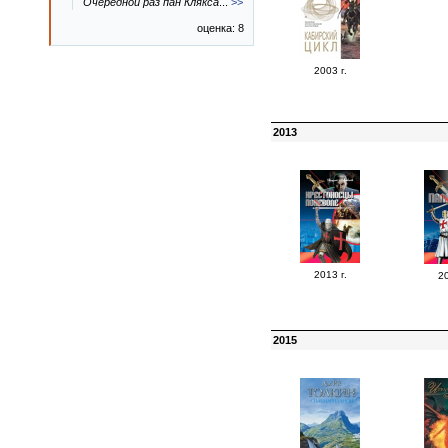
Очередной раз пан Клякса
...
>>
оценка: 8
2003 г.
2013
2013 г.
20
2015