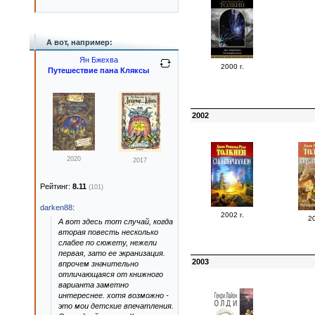
А вот, например:
Ян Бжехва
2000 г.
Путешествие пана Кляксы
2002
2020
2017
Рейтинг:
8.11
(101)
darken88
:
2002 г.
20
А вот здесь тот случай, когда
вторая повесть несколько
слабее по сюжету, нежели
первая, зато ее экранизация.
2003
впрочем значительно
отличающаяся от книжного
варианта заметно
интереснее. хотя возможно -
это мои детские впечатления.