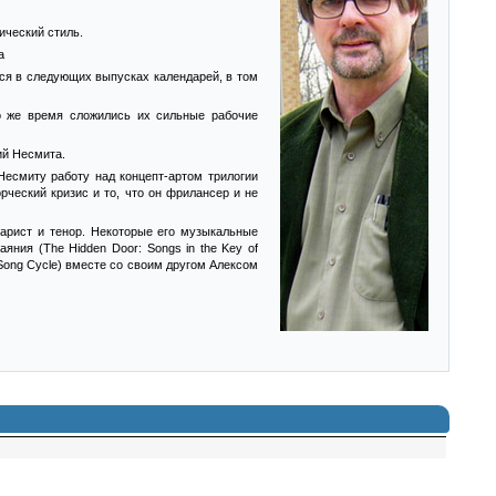
ический стиль.
а
ься в следующих выпусках календарей, в том
о же время сложились их сильные рабочие
ий Несмита.
Несмиту работу над концепт-артом трилогии
ческий кризис и то, что он фрилансер и не
арист и тенор. Некоторые его музыкальные
ния (The Hidden Door: Songs in the Key of
 Song Cycle) вместе со своим другом Алексом