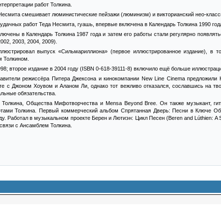
терпретации работ Толкина.
Несмита смешивает люминистические пейзажи (люминизм) и викторианский нео-класс
 удачных работ Теда Несмита, гуашь, впервые включена в Календарь Толкина 1990 год
лючены в Календарь Толкина 1987 года и затем его работы стали регулярно появлят
02, 2003, 2004, 2009).
ллюстрировал выпуск «Сильмариллиона» (первое иллюстрированное издание), в т
м Толкином.
998; второе издание в 2004 году (ISBN 0-618-39111-8) включило ещё больше иллюстрац
тавители режиссёра Питера Джексона и кинокомпании New Line Cinema предложили 
е с Джоном Хоувом и Аланом Ли, однако тот вежливо отказался, сославшись на твор
альные обязательства.
олкина, Общества Мифотворчества и Mensa Beyond Bree. Он также музыкант, гит
тами Толкина. Первый коммерческий альбом Спрятанная Дверь: Песни в Ключе Обая
ду. Работал в музыкальном проекте Берен и Лютиэн: Цикл Песен (Beren and Lúthien: A
связи с Ансамблем Толкина.