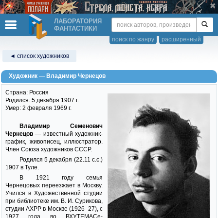
ЛАБОРАТОРИЯ
ФАНТАСТИКИ
поиск по жанру
расширенный
◄ список художников
Художник — Владимир Чернецов
Страна: Россия
Родился: 5 декабря 1907 г.
Умер: 2 февраля 1969 г.
Владимир Семенович
Чернецов
— известный художник-
график, живописец, иллюстратор.
Член Союза художников СССР.
Родился 5 декабря (22.11 с.с.)
1907 в Туле.
В 1921 году семья
Чернецовых переезжает в Москву.
Учился в Художественной студии
при библиотеке им. В. И. Сурикова,
студии АХРР в Москве (1926–27), с
1927 года во ВХУТЕМАСе-