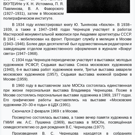
ВХУТЕИНе у К. Н. Истомина, П. Я.
Павлинова, В. А. Фаворского
(1927–1931), затем в Московском
полиграфическом институте.
В 1934 году иллюстрировал книгу Ю. Тынянова «Кюхлю». В 1938–
1939, а также в 1947–1948 годах Чернецов участвует в работах
Мастерской монументальной живописи при Академии архитектуры СССР.
В 1941 – мобилизован на фронт. Проходит службу в милиции в Москве
(1943–1946). Более двух десятилетий был художественным редактором и
заведующим отделом художественного оформления в журнале «Вокруг
света» (1947–1968).
С 1934 года Чернецов периодически участвует в выставках: молодых
художников РСФСР, Седьмая выставка Союза московских художников
(1940), 6-я выставка работ художников книги, Третья выставка акварели
московских художников (1957), Седьмая выставка книжной графики в
Москве (1959).
В 1960 году в выставочном зале МОСХа состоялась единственная
при жизни персональная выставка Владимира Чернецова. Позже в
Москве состоялись персональные выставки художника в 1969, 1977 годах.
Его графические работы выставлялись на выставке «Московские
художники 20–30-е годы» в ЦДХ (1991).
Скончался 2 февраля 1969 г. в Москве.
Посмертно состоялась выставка, а также вечер памяти художника в
ГМИИ им. А.С. Пушкина (1969), выставка в МОСХе, посвящённая
семидесятилетию со дня рождения В.С. Чернецова (1977).
Произведения В. С. Чернецова находятся в собраниях