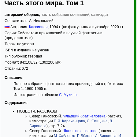
Часть этого мира. Том 1
авторский сборник,
часть собрания сочинений, самиздат
Составитель:
А. Никольский
Астралия:
Кассиопея
,
1994
г. (по факту вышла в декабре 2020 г.)
Серия:
Библиотека приключений и научной фантастики
(продолжатели)
Тираж:
не указан
ISBN в издании не указан
Тип обложки:
твёрдая
Формат:
84x108/32
(130x200 мм)
Страниц:
672
Описание:
Полное собрание фантастических произведений в трёх томах.
Том 1. 1960-1965 гг.
Иллюстрация на обложке
С. Мухина
.
Содержание
:
ПОВЕСТИ, РАССКАЗЫ
Север Гансовский.
Младший брат человека
(рассказ,
иллюстрации
П.Я. Караченцова
,
С. Спицына
,
Л.
Бирюкова
), стр. 7-24
Север Гансовский.
Шаги в неизвестное
(повесть,
иллюстрации
М. Хабленко
,
Г. Бёзель
,
Л. Бирюкова
,
И.