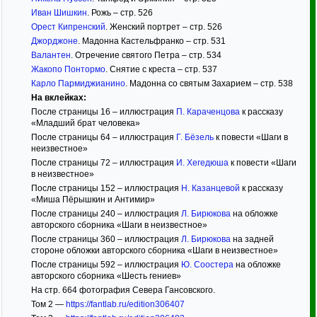
Иван Шишкин
. Рожь – стр. 526
Орест Кипренский
. Женский портрет – стр. 526
Джорджоне
. Мадонна Кастельфранко – стр. 531
Валантен
. Отречение святого Петра – стр. 534
Жакопо Понтормо
. Снятие с креста – стр. 537
Карло Пармиджианино
. Мадонна со святым Захарием – стр. 538
На вклейках:
После страницы 16 – иллюстрация
П. Караченцова
к рассказу
«Младший брат человека»
После страницы 64 – иллюстрация
Г. Бёзель
к повести «Шаги в
неизвестное»
После страницы 72 – иллюстрация
И. Хегедюша
к повести «Шаги
в неизвестное»
После страницы 152 – иллюстрация
Н. Казанцевой
к рассказу
«Миша Пёрышкин и Антимир»
После страницы 240 – иллюстрация
Л. Бирюкова
на обложке
авторского сборника «Шаги в неизвестное»
После страницы 360 – иллюстрация
Л. Бирюкова
на задней
стороне обложки авторского сборника «Шаги в неизвестное»
После страницы 592 – иллюстрация
Ю. Соостера
на обложке
авторского сборника «Шесть гениев»
На стр. 664 фотография Севера Гансовского.
Том 2 —
https://fantlab.ru/edition306407