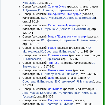
Хегедюша
), стр. 25-91
Север Гансовский.
Хозяин бухты
(рассказ, иллюстрации
А. Денкова
,
И. Прагера
,
Л. Бирюкова
), стр. 92-112
Север Гансовский.
Не единственные сущие
(рассказ,
иллюстрации
Ю. Случевского
,
А. Денкова
,
В. Векслера
),
стр. 113-119
Север Гансовский.
Ослепление Фридея
(рассказ,
иллюстрации
С. Мухина
,
А. Денкова
,
Ю. Лычагина
), стр.
120-141
Север Гансовский.
Миша Пёрышкин и Антимир
(рассказ,
иллюстрации
Ю. Ефимова
,
Л. Бирюкова
,
Н. Казанцевой
),
стр. 142-162
Север Гансовский.
Голос
(рассказ, иллюстрации
Ю.
Молоканова
,
Ю. Соостера
,
Л. Бирюкова
), стр. 163-194
Север Гансовский.
Стальная змея
(рассказ, иллюстрации
И. Гансовской
,
Л. Бирюкова
), стр. 195-216
Север Гансовский.
“ПМ-150”
(рассказ, иллюстрации
Л.
Бирюкова
), стр. 217-241
Север Гансовский.
Новая сигнальная
(рассказ,
иллюстрации
Б. Ангелушева
,
Л. Бирюкова
), стр. 242-269
Север Гансовский.
Двое
(рассказ, иллюстрации
Ю.
Соостера
,
Л. Бирюкова
,
Е. Стерлиговой
,
Л. Матвеева
), стр.
270-281
Север Гансовский.
День гнева
(рассказ, иллюстрации
Б.
Ангелушева
,
Ю. Соостера
,
М. Калинкина
,
И. Киркова
,
В.
Гусакова
), стр. 282-309
Север Гансовский.
Соприкосновенье
(рассказ,
иллюстрации
Ю. Соостера
,
С. Мухина
), стр. 310-339