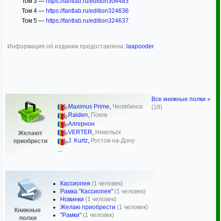
Том 3 —
https://fantlab.ru/edition306483
Том 4 —
https://fantlab.ru/edition324636
Том 5 —
https://fantlab.ru/edition324637
Информация об издании предоставлена:
laapooder
Все книжные полки »
Maximus Prime
,
Челябинск
(18)
Raiden
,
Псков
Алгернон
VERTER
,
Никольск
Желают
J. Kurtz
,
Ростов-на-Дону
приобрести
...
Кассиопея
(1 человек)
Рамка "Кассиопея"
(1 человек)
Новинки
(1 человек)
Желаю приобрести
(1 человек)
Книжные
"Рамки"
(1 человек)
полки