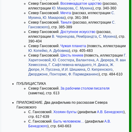
Север Гансовский.
Восемнадцатое царство
(рассказ,
иллюстрации
Ю. Макарова
,
С. Мухина
), стр. 340-360
Север Гансовский.
Мечта
(рассказ, иллюстрации
С.
Мухина
,
Ю. Макарова
), стр. 361-384
Север Гансовский.
Таньти
(рассказ, иллюстрации
С.
Гансовского
), стр. 385-389
Север Гансовский.
Доступное искусство
(рассказ,
иллюстрации
В. Чернецова
,
Рембрандта
,
С. Мухина
), стр.
390-404
Север Гансовский.
Чужая планета
(повесть, иллюстрации
Ю. Копейко
,
А. Дубовика
), стр. 405-483
Север Гансовский.
Шесть гениев
(повесть, иллюстрации
Г.
Харитоновой
,
Ю. Соостера
,
Валантена
,
А. Дюрера
,
Я. ван
Хемессена
,
Г. Сафтлевена-младшего
,
Н. Диаса
,
Ж.
Дюпре
,
Н. Пуссена
,
И.И. Шишкина
,
О. Кипренского
,
Джорджоне
,
Понтормо
,
Ф. Пармиджанино
), стр. 484-610
ПУБЛИЦИСТИКА
Север Гансовский.
За рабочим столом писателя
(заметка), стр. 613
ПРИЛОЖЕНИЕ. Два диафильма по рассказам Севера
Гансовского
С. Гансовский.
Хозяин бухты
(диафильм
А.В. Бенедского
),
стр. 617-639
С. Гансовский.
Быть человеком…
(диафильм
А.В.
Бенедского
), стр. 640-663