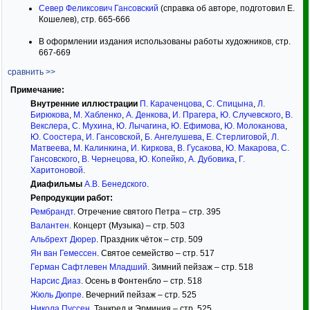
Север Феликсович Гансовский
(справка об авторе, подготовил Е.
Кошелев), стр. 665-666
В оформлении издания использованы работы художников, стр.
667-669
сравнить >>
Примечание:
Внутренние иллюстрации
П. Караченцова
,
С. Спицына
,
Л.
Бирюкова
,
М. Хабленко
,
А. Денкова
,
И. Прагера
,
Ю. Случевского
,
В.
Векслера
,
С. Мухина
,
Ю. Лычагина
,
Ю. Ефимова
,
Ю. Молоканова
,
Ю. Соостера
,
И. Гансовской
,
Б. Ангелушева
,
Е. Стерлиговой
,
Л.
Матвеева
,
М. Калинкина
,
И. Киркова
,
В. Гусакова
,
Ю. Макарова
,
С.
Гансовского
,
В. Чернецова
,
Ю. Копейко
,
А. Дубовика
,
Г.
Харитоновой
.
Диафильмы
А.В. Бенедского
.
Репродукции работ:
Рембрандт
. Отречение святого Петра – стр. 395
Валантен
. Концерт (Музыка) – стр. 503
Альбрехт Дюрер
. Праздник чёток – стр. 509
Ян ван Гемессен
. Святое семейство – стр. 517
Герман Сафтлевен Младший
. Зимний пейзаж – стр. 518
Нарсис Диаз
. Осень в Фонтенбло – стр. 518
Жюль Дюпре
. Вечерний пейзаж – стр. 525
Никола Пуссен
. Танкред и Эрминия – стр. 525