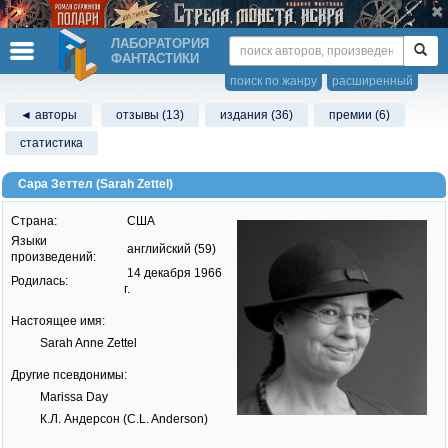
ЛАБОРАТОРИЯ
ФАНТАСТИКИ
поиск по жанру
расширенный
◄ авторы
отзывы (13)
издания (36)
премии (6)
статистика
Сара Зеттел (Sarah Zettel)
Страна:
США
Языки
английский (59)
произведений:
14 декабря 1966
Родилась:
г.
Настоящее имя:
Sarah Anne Zettel
Другие псевдонимы:
Marissa Day
К.Л. Андерсон (C.L. Anderson)