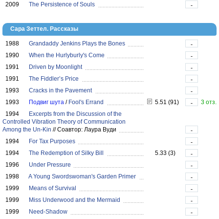
2009
The Persistence of Souls
-
Сара Зеттел. Рассказы
1988
Grandaddy Jenkins Plays the Bones
-
1990
When the Hurlyburly's Come
-
1991
Driven by Moonlight
-
1991
The Fiddler’s Price
-
1993
Cracks in the Pavement
-
1993
Подвиг шута
/
Fool's Errand
5.51 (91)
3 отз.
-
1994
Excerpts from the Discussion of the
Controlled Vibration Theory of Communication
Among the Un-Kin
//
Соавтор: Лаура Вуди
-
1994
For Tax Purposes
-
1994
The Redemption of Silky Bill
5.33 (3)
-
1996
Under Pressure
-
1998
A Young Swordswoman's Garden Primer
-
1999
Means of Survival
-
1999
Miss Underwood and the Mermaid
-
1999
Need-Shadow
-