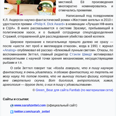
мистикой. Её произведения
многократно номинировались и
отмечались премиями.
Написанный под псевдонимом
К.Л. Андерсон научно-фантастический роман «Жестокие ангелы» в 2010 г.
удостоился премии
«Philip K. Dick Award»
в номинации «Лучшая НФ-книга
в США». В книге рассказывается о системе Эразмус, пребывающей в
политическом хаосе, и о бывшей сотруднице спецподразделения
Стражей, отправленной для расследования убийства своей коллеги.
Широкое признание к писательнице пришло далеко не сразу —
после «шести лет проб и миллиардов отказов», когда в 1991 г. журнал
«Analog»
опубликовал её рассказ «Влекомый лунным светом». Отказы, по
воспоминаниям Зеттел, главный редактор
Стэнли Шмидт
мотивировал
невероятными с научной точки зрения механизмами, несуществующими
рыбами и т.п.
О себе Зеттел говорит так:
«Когда говорили, что я пишу научную
фантастику, я очень удивлялась: я обожаю фантастику, но терпеть не
могу науку. Но потом поняла, что не выношу только физику, которая
мне смертельно скучна. Вот биология, антропология, химия,
археология — другое дело, о них я пишу с удовольствием».
©
Green_Bear для сайта Fantlab (по материалам сети)
Сайты и ссылки:
www.sarahzettel.com
(официальный сайт)
twitter.com/sarah_zettel