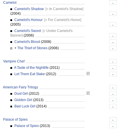
Camelot
-
Camelot's Shadow
[= In Camelot's Shadow]
(2004)
-
Camelot's Honour
[= For Camelot's Honor]
(2005)
-
Camelot's Sword
[= Under Camelot's
Banner]
(2006)
-
Camelot's Blood
(2008)
-
+
The Thief of Stones
(2006)
-
Vampire Chef
-
A Taste of the Nightlife
(2011)
-
Let Them Eat Stake
(2012)
-
American Fairy Trilogy
-
Dust Girl
(2012)
-
Golden Girl
(2013)
-
Bad Luck Girl
(2014)
-
Palace of Spies
-
Palace of Spies
(2013)
-