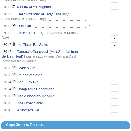
псевдонимом Marissa Day]
-
2011
A Taste of the Nightlife
-
2011
The Surrender of Lady Jane
[под
псевдонимом Marissa Day]
-
2012
Dust Girl
-
2012
Fascinated
[под псевдонимом Marissa
Day]
-
2012
Let Them Eat Stake
-
2012
Tamara's Conquest: (An eSpecial from
Berkley Heat)
[под псевдонимом Marissa Day]
(сетевая публикация)
-
2013
Golden Girl
-
2013
Palace of Spies
-
2014
Bad Luck Girl
-
2014
Dangerous Deceptions
-
2016
The Assassin's Masque
-
2018
The Other Sister
-
2020
A Mother's Lie
-
Сара Зеттел. Повести