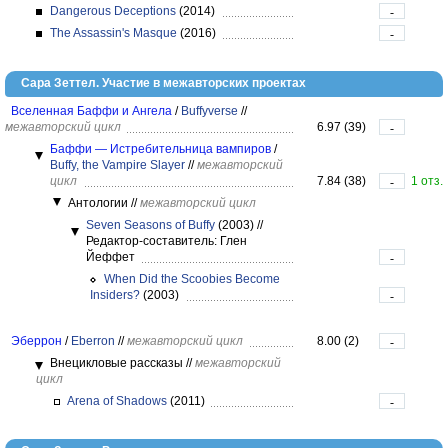
Dangerous Deceptions
(2014)
-
The Assassin's Masque
(2016)
-
Сара Зеттел. Участие в межавторских проектах
Вселенная Баффи и Ангела
/
Buffyverse
//
межавторский цикл
6.97 (39)
-
Баффи — Истребительница вампиров
/
Buffy, the Vampire Slayer
//
межавторский
цикл
7.84 (38)
1 отз.
-
Антологии
//
межавторский цикл
Seven Seasons of Buffy
(2003)
//
Редактор-составитель: Глен
Йеффет
-
When Did the Scoobies Become
Insiders?
(2003)
-
Эберрон
/
Eberron
//
межавторский цикл
8.00 (2)
-
Внецикловые рассказы
//
межавторский
цикл
Arena of Shadows
(2011)
-