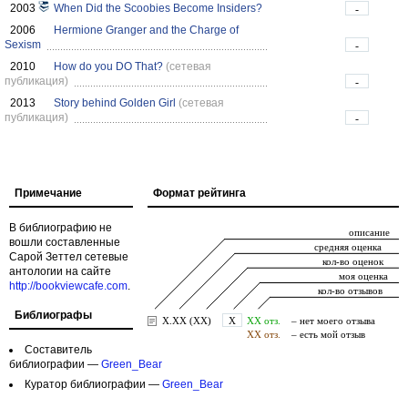
2003
When Did the Scoobies Become Insiders?
-
2006
Hermione Granger and the Charge of
Sexism
-
2010
How do you DO That?
(сетевая
публикация)
-
2013
Story behind Golden Girl
(сетевая
публикация)
-
Примечание
Формат рейтинга
В библиографию не
вошли составленные
Сарой Зеттел сетевые
антологии на сайте
http://bookviewcafe.com
.
Библиографы
Составитель
библиографии —
Green_Bear
Куратор библиографии —
Green_Bear