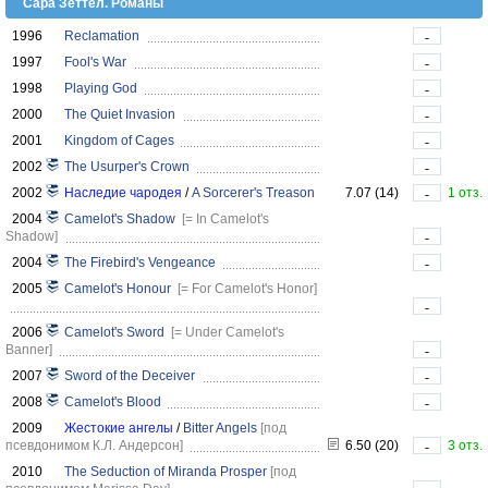
Сара Зеттел. Романы
1996
Reclamation
-
1997
Fool's War
-
1998
Playing God
-
2000
The Quiet Invasion
-
2001
Kingdom of Cages
-
2002
The Usurper's Crown
-
2002
Наследие чародея
/
A Sorcerer's Treason
7.07 (14)
1 отз.
-
2004
Camelot's Shadow
[= In Camelot's
Shadow]
-
2004
The Firebird's Vengeance
-
2005
Camelot's Honour
[= For Camelot's Honor]
-
2006
Camelot's Sword
[= Under Camelot's
Banner]
-
2007
Sword of the Deceiver
-
2008
Camelot's Blood
-
2009
Жестокие ангелы
/
Bitter Angels
[под
псевдонимом К.Л. Андерсон]
6.50 (20)
3 отз.
-
2010
The Seduction of Miranda Prosper
[под