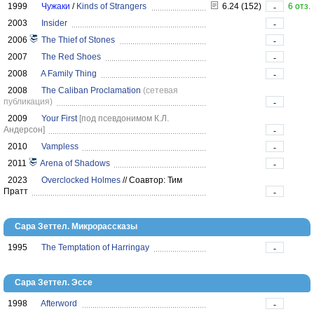
1999
Чужаки
/
Kinds of Strangers
6.24 (152)
6 отз.
-
2003
Insider
-
2006
The Thief of Stones
-
2007
The Red Shoes
-
2008
A Family Thing
-
2008
The Caliban Proclamation
(сетевая
публикация)
-
2009
Your First
[под псевдонимом К.Л.
Андерсон]
-
2010
Vampless
-
2011
Arena of Shadows
-
2023
Overclocked Holmes
//
Соавтор: Тим
Пратт
-
Сара Зеттел. Микрорассказы
1995
The Temptation of Harringay
-
Сара Зеттел. Эссе
1998
Afterword
-