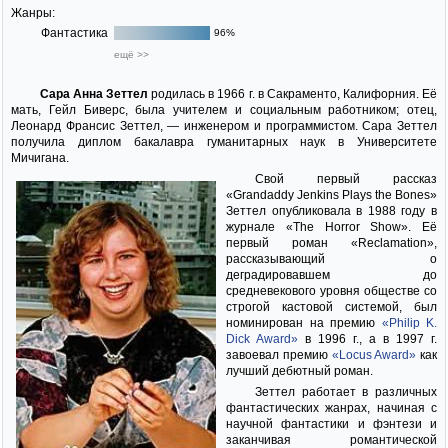
Жанры:
Фантастика
96%
ещё >>
Сара Анна Зеттел
родилась в 1966 г. в Сакраменто, Калифорния. Её
мать, Гейл Биверс, была учителем и социальным работником; отец,
Леонард Франсис Зеттел, — инженером и программистом. Сара Зеттел
получила диплом бакалавра гуманитарных наук в Университете
Мичигана.
Свой первый рассказ
«Grandaddy Jenkins Plays the Bones»
Зеттел опубликовала в 1988 году в
журнале «The Horror Show». Её
первый роман «Reclamation»,
рассказывающий о
деградировавшем до
средневекового уровня обществе со
строгой кастовой системой, был
номинирован на премию
«Philip K.
Dick Award»
в 1996 г., а в 1997 г.
завоевал премию
«Locus Award»
как
лучший дебютный роман.
Зеттел работает в различных
фантастических жанрах, начиная с
научной фантастики и фэнтези и
заканчивая романтической