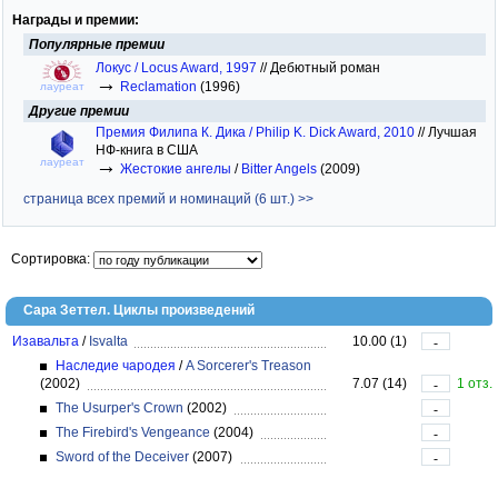
Награды и премии:
Популярные премии
Локус / Locus Award, 1997
//
Дебютный роман
→
Reclamation
(1996)
лауреат
Другие премии
Премия Филипа К. Дика / Philip K. Dick Award, 2010
//
Лучшая
НФ-книга в США
→
лауреат
Жестокие ангелы
/
Bitter Angels
(2009)
страница всех премий и номинаций (6 шт.) >>
Сортировка:
Сара Зеттел. Циклы произведений
Изавальта
/
Isvalta
10.00 (1)
-
Наследие чародея
/
A Sorcerer's Treason
(2002)
7.07 (14)
1 отз.
-
The Usurper's Crown
(2002)
-
The Firebird's Vengeance
(2004)
-
Sword of the Deceiver
(2007)
-