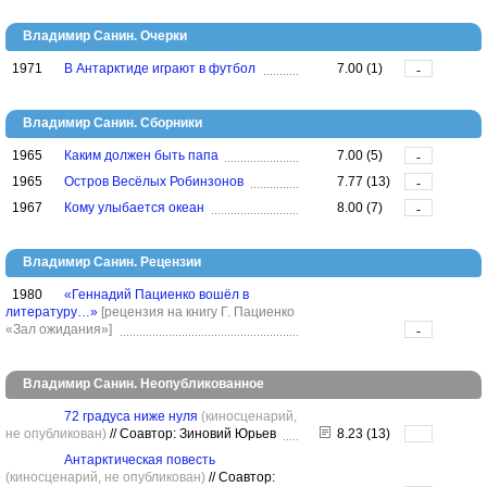
Владимир Санин. Очерки
1971
В Антарктиде играют в футбол
7.00 (1)
-
Владимир Санин. Сборники
1965
Каким должен быть папа
7.00 (5)
-
1965
Остров Весёлых Робинзонов
7.77 (13)
-
1967
Кому улыбается океан
8.00 (7)
-
Владимир Санин. Рецензии
1980
«Геннадий Пациенко вошёл в
литературу…»
[рецензия на книгу Г. Пациенко
«Зал ожидания»]
-
Владимир Санин. Неопубликованное
72 градуса ниже нуля
(киносценарий,
не опубликован)
//
Соавтор: Зиновий Юрьев
8.23 (13)
Антарктическая повесть
(киносценарий, не опубликован)
//
Соавтор: