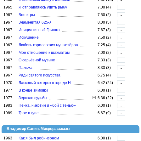
-
1965
Я отправляюсь удить рыбу
7.00 (4)
-
1967
Вне игры
7.50 (2)
-
1967
Знаменитая 625-я
8.00 (5)
-
1967
Инициативный Гришка
7.67 (3)
-
1967
Искушение
7.50 (2)
-
1967
Любовь королевских мушкетёров
7.25 (4)
-
1967
Мое отношение к шахматам
7.00 (2)
-
1967
О серьёзной музыке
7.33 (3)
-
1967
Пальма
8.33 (3)
-
1967
Ради святого искусства
6.75 (4)
-
1970
Ласковый ветерок в городе Н.
6.42 (24)
-
1977
В конце зимовки
6.00 (1)
-
1977
Зеркало судьбы
6.36 (22)
-
1983
Пенка, никотин и «бой с тенью»
6.00 (1)
-
1989
Трое в купе
6.67 (9)
-
Владимир Санин. Микрорассказы
1963
Как я был робинзоном
6.00 (1)
-