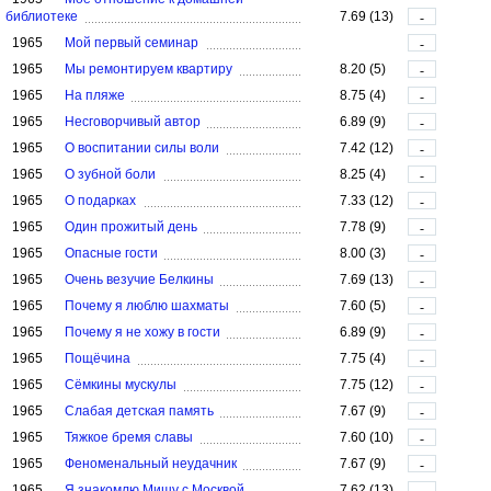
библиотеке
7.69 (13)
-
1965
Мой первый семинар
-
1965
Мы ремонтируем квартиру
8.20 (5)
-
1965
На пляже
8.75 (4)
-
1965
Несговорчивый автор
6.89 (9)
-
1965
О воспитании силы воли
7.42 (12)
-
1965
О зубной боли
8.25 (4)
-
1965
О подарках
7.33 (12)
-
1965
Один прожитый день
7.78 (9)
-
1965
Опасные гости
8.00 (3)
-
1965
Очень везучие Белкины
7.69 (13)
-
1965
Почему я люблю шахматы
7.60 (5)
-
1965
Почему я не хожу в гости
6.89 (9)
-
1965
Пощёчина
7.75 (4)
-
1965
Сёмкины мускулы
7.75 (12)
-
1965
Слабая детская память
7.67 (9)
-
1965
Тяжкое бремя славы
7.60 (10)
-
1965
Феноменальный неудачник
7.67 (9)
-
1965
Я знакомлю Мишу с Москвой
7.62 (13)