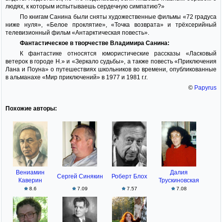
людях, к которым испытываешь сердечную симпатию?»
По книгам Санина были сняты художественные фильмы «72 градуса
ниже нуля», «Белое проклятие», «Точка возврата» и трёхсерийный
телевизионный фильм «Антарктическая повесть».
Фантастическое в творчестве Владимира Санина:
К фантастике относятся юмористические рассказы «Ласковый
ветерок в городе Н.» и «Зеркало судьбы», а также повесть «Приключения
Лана и Поуна» о путешествиях школьников во времени, опубликованные
в альманахе «Мир приключений» в 1977 и 1981 г.г.
©
Papyrus
Похожие авторы:
Вениамин
Далия
Сергей Синякин
Роберт Блох
Каверин
Трускиновская
8.6
7.09
7.57
7.08