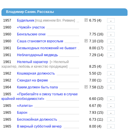
Владимир Санин. Рассказы
1957
Будильник
[под именем Вл. Ривкин]
6.75 (4)
-
1960
«Чужой» участок
-
1960
Бенгальские огни
7.75 (16)
-
1960
Саша становится взрослым
7.10 (10)
-
1961
Безвыходных положений не бывает
8.00 (17)
-
1961
Неблагодарный медведь
7.29 (14)
-
1961
Нелепый характер
[= Нелепый
характер, любовь и качество продукции]
8.25 (4)
-
1962
Кошмарная должность
5.50 (2)
-
1962
Скандал на ферме
7.00 (1)
-
1964
Каким должен быть папа
7.58 (12)
-
1965
«Прибегайте к смеху только в случае
крайней необходимости!»
6.60 (10)
-
1965
«Аэлита»
6.67 (9)
-
1965
Барон
7.93 (15)
-
1965
Беспокойная должность
6.73 (11)
-
1965
В мирный субботний вечер
8.00 (4)
-