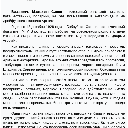
ещё >>
Владимир Маркович Санин
– известный советский писатель,
путешественник, полярник, не раз побывавший в Антарктиде и на
дрейфующих станциях Арктики.
Родился 12 декабря 1928 года в Бобруйске. Окончил экономический
факультет МГУ. Впоследствии работал на Всесоюзном радио в отделе
сатиры и юмора, в частности писал тексты для передачи «С добрым
утром!».
Как писатель начинал с юмористических рассказов и повестей,
полудокументальных книг о путешествиях по стране. Случай привёл его в
высокие широты и в результате появился цикл повестей и романов об
Арктике и Антарктике. Героями его книг стали представители профессий,
требующих отваги и мужества – полярники, моряки, пожарные. Книги
Владимира Санина пронизаны тонким юмором и иронией. Основная тема
многих его произведений — испытания человека в трудных условиях.
Вот что он сам говорит о своём творчестве: «Некоторые читатели
упрекают меня за преувеличенную восторженность, с какой я пишу о
полярниках, летчиках, моряках. Наверное, она действительно имела
место, особенно в ранних книгах, когда я смотрел на этих незаурядных
людей широко распахнутыми глазами новичка. Однако, хотя с годами
многое стало восприниматься более критически, мое литературное кредо
не изменилось...
Одни пишут жизнь такой, какой она никогда не была и никогда не
будет; другие — такой, какова она есть на самом деле. Я стараюсь писать
жизнь не только такой, какова она есть, но и такой, какой бы я хотел ее
видеть. Недостаток, но что поделаешь, если пишешь главным образом о