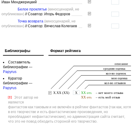
Иван Менджерицкий
Белое проклятье
(киносценарий, не
опубликован)
//
Соавтор: Игорь Федоров
Точка возврата
(киносценарий, не
опубликован)
//
Соавтор: Вячеслав Колегаев
Библиографы
Формат рейтинга
Составитель
библиографии —
Papyrus
Куратор
библиографии —
Papyrus
Этот автор не
является
фантастом как таковым и не включён в рейтинг фантастов (так как, хотя
в его творчестве и есть фантастические произведения, но
преобладают нефантастические), но администрация сайта считает,
что это не повод обходить стороной его творчество.