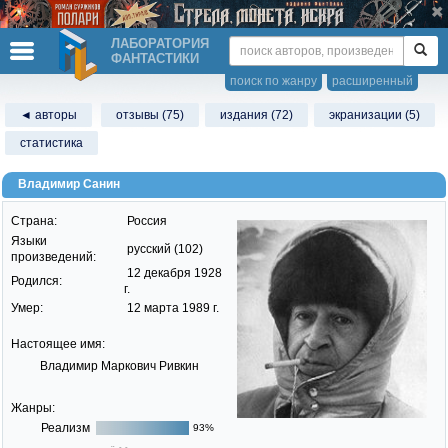
ЛАБОРАТОРИЯ
ФАНТАСТИКИ
поиск по жанру
расширенный
◄ авторы
отзывы (75)
издания (72)
экранизации (5)
статистика
Владимир Санин
Страна:
Россия
Языки
русский (102)
произведений:
12 декабря 1928
Родился:
г.
Умер:
12 марта 1989 г.
Настоящее имя:
Владимир Маркович Ривкин
Жанры:
Реализм
93%