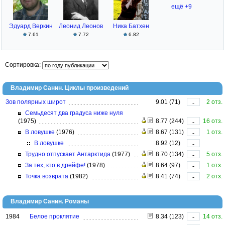
ещё +9
Эдуард Веркин
Леонид Леонов
Ника Батхен
7.61
7.72
6.82
Сортировка:
Владимир Санин. Циклы произведений
Зов полярных широт
9.01 (71)
2 отз.
-
Семьдесят два градуса ниже нуля
(1975)
8.77 (244)
16 отз.
-
В ловушке
(1976)
8.67 (131)
1 отз.
-
В ловушке
8.92 (12)
-
Трудно отпускает Антарктида
(1977)
8.70 (134)
5 отз.
-
За тех, кто в дрейфе!
(1978)
8.64 (97)
1 отз.
-
Точка возврата
(1982)
8.41 (74)
2 отз.
-
Владимир Санин. Романы
1984
Белое проклятие
8.34 (123)
14 отз.
-