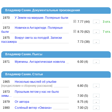
Владимир Санин. Документальные произведения
1970
У Земли на макушке. Полярные были
7.77 (44)
3 отз.
-
1973
Новичок в Антарктиде. Полярные
были
8.70 (82)
7 отз.
-
1975
Вокруг света за погодой. Записки
пассажира
7.73 (38)
-
Владимир Санин. Пьесы
1971
Мужчины. Антарктическая новелла
6.00 (4)
-
Владимир Санин. Статьи
1965
Несколько мыслей об улыбке
[предисловие к сборнику рассказов]
6.80 (5)
-
1973
Прошлым летом у нас не было
зимы…
7.00 (5)
-
1979
От автора
8.75 (4)
-
1980
Солёный ветер «Океана»
7.00 (2)
-