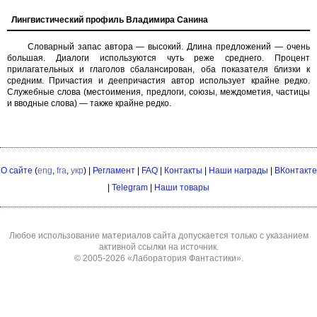
Лингвистический профиль Владимира Санина
Словарный запас автора — высокий. Длина предложений — очень
большая. Диалоги используются чуть реже среднего. Процент
прилагательных и глаголов сбалансирован, оба показателя близки к
средним. Причастия и деепричастия автор использует крайне редко.
Служебные слова (местоимения, предлоги, союзы, междометия, частицы
и вводные слова) — также крайне редко.
О сайте
(
eng
,
fra
,
укр
) |
Регламент
|
FAQ
|
Контакты
|
Наши награды
|
ВКонтакте
|
Telegram
|
Наши товары
Любое использование материалов сайта допускается только с указанием
активной ссылки на источник.
© 2005-2026
«Лаборатория Фантастики»
.