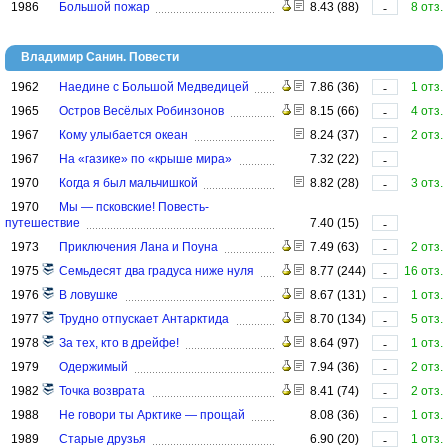
1986
Большой пожар
8.43 (88)
8 отз.
-
Владимир Санин. Повести
1962
Наедине с Большой Медведицей
7.86 (36)
1 отз.
-
1965
Остров Весёлых Робинзонов
8.15 (66)
4 отз.
-
1967
Кому улыбается океан
8.24 (37)
2 отз.
-
1967
На «газике» по «крыше мира»
7.32 (22)
-
1970
Когда я был мальчишкой
8.82 (28)
3 отз.
-
1970
Мы — псковские! Повесть-
путешествие
7.40 (15)
-
1973
Приключения Лана и Поуна
7.49 (63)
2 отз.
-
1975
Семьдесят два градуса ниже нуля
8.77 (244)
16 отз.
-
1976
В ловушке
8.67 (131)
1 отз.
-
1977
Трудно отпускает Антарктида
8.70 (134)
5 отз.
-
1978
За тех, кто в дрейфе!
8.64 (97)
1 отз.
-
1979
Одержимый
7.94 (36)
2 отз.
-
1982
Точка возврата
8.41 (74)
2 отз.
-
1988
Не говори ты Арктике — прощай
8.08 (36)
1 отз.
-
1989
Старые друзья
6.90 (20)
1 отз.
-