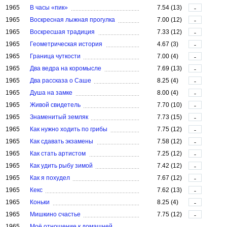
1965
В часы «пик»
7.54 (13)
-
1965
Воскресная лыжная прогулка
7.00 (12)
-
1965
Воскресшая традиция
7.33 (12)
-
1965
Геометрическая история
4.67 (3)
-
1965
Граница чуткости
7.00 (4)
-
1965
Два ведра на коромысле
7.69 (13)
-
1965
Два рассказа о Саше
8.25 (4)
-
1965
Душа на замке
8.00 (4)
-
1965
Живой свидетель
7.70 (10)
-
1965
Знаменитый земляк
7.73 (15)
-
1965
Как нужно ходить по грибы
7.75 (12)
-
1965
Как сдавать экзамены
7.58 (12)
-
1965
Как стать артистом
7.25 (12)
-
1965
Как удить рыбу зимой
7.42 (12)
-
1965
Как я похудел
7.67 (12)
-
1965
Кекс
7.62 (13)
-
1965
Коньки
8.25 (4)
-
1965
Мишкино счастье
7.75 (12)
-
1965
Моё отношение к домашней