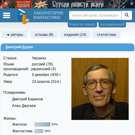
ЛАБОРАТОРИЯ
ФАНТАСТИКИ
поиск по жанру
расширенный
◄ авторы
отзывы (8)
издания (14)
статистика
Дмитрий Дудко
Страна:
Украина
Языки
русский (78),
произведений:
украинский (3)
Родился:
9 декабря 1956 г.
Умер:
24 апреля 2014 г.
Псевдонимы:
Дмитрий Баринов
Алан Джугаев
Жанры:
Фэнтези
53%
Фантастика
29%