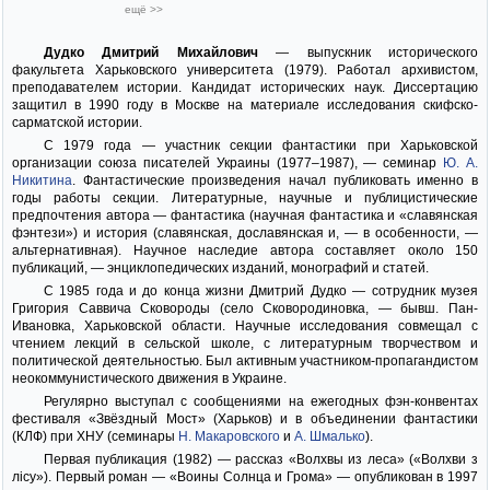
ещё >>
Дудко Дмитрий Михайлович
— выпускник исторического
факультета Харьковского университета (1979). Работал архивистом,
преподавателем истории. Кандидат исторических наук. Диссертацию
защитил в 1990 году в Москве на материале исследования скифско-
сарматской истории.
С 1979 года — участник секции фантастики при Харьковской
организации союза писателей Украины (1977–1987), — семинар
Ю. А.
Никитина
. Фантастические произведения начал публиковать именно в
годы работы секции. Литературные, научные и публицистические
предпочтения автора — фантастика (научная фантастика и «славянская
фэнтези») и история (славянская, дославянская и, — в особенности, —
альтернативная). Научное наследие автора составляет около 150
публикаций, — энциклопедических изданий, монографий и статей.
С 1985 года и до конца жизни Дмитрий Дудко — сотрудник музея
Григория Саввича Сковороды (село Сковородиновка, — бывш. Пан-
Ивановка, Харьковской области. Научные исследования совмещал с
чтением лекций в сельской школе, с литературным творчеством и
политической деятельностью. Был активным участником-пропагандистом
неокоммунистического движения в Украине.
Регулярно выступал с сообщениями на ежегодных фэн-конвентах
фестиваля «Звёздный Мост» (Харьков) и в объединении фантастики
(КЛФ) при ХНУ (семинары
Н. Макаровского
и
А. Шмалько
).
Первая публикация (1982) — рассказ «Волхвы из леса» («Волхви з
лісу»). Первый роман — «Воины Солнца и Грома» — опубликован в 1997