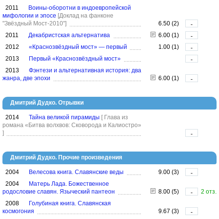
2011
Воины-оборотни в индоевропейской
мифологии и эпосе
[Доклад на фанконе
"Звёздный Мост-2010"]
6.50 (2)
-
2011
Декабристская альтернатива
6.00 (1)
-
2012
«Краснозвёздный мост» — первый
1.00 (1)
-
2013
Первый «Краснозвёздный мост»
-
2013
Фэнтези и альтернативная история: два
жанра, две эпохи
6.00 (1)
-
Дмитрий Дудко. Отрывки
2014
Тайна великой пирамиды
[ Глава из
романа «Битва волхвов: Сковорода и Калиостро»
]
-
Дмитрий Дудко. Прочие произведения
2004
Велесова книга. Славянские веды
9.00 (3)
-
2004
Матерь Лада. Божественное
родословие славян. Языческий пантеон
8.00 (5)
2 отз.
-
2008
Голубиная книга. Славянская
космогония
9.67 (3)
-