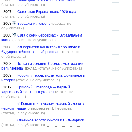
2006
Наши фантасты в бою с Америкой
(статья, не опубликована)
2007
Советская Европа: шанс 1920 года
(статья, не опубликована)
2008
Вурдалачий камень
(рассказ, не
опубликован)
2008
Сага о семи берсерках и Вурдалачьем
камне
(рассказ, не опубликован)
2008
Альтернативная история прошлого и
будущего: общественный резонанс
(статья, не
опубликована)
2008
Толкин и религия: Средиземье глазами
религиоведа
[доклад]
(статья, не опубликована)
2009
Короли и герои: в фэнтези, фольклоре и
истории
(статья, не опубликована)
2012
Григорий Сковорода — первый
харьковский фантаст и утопист
(статья, не
опубликована)
«Чёрная книга Арды»: красный идеал в
чёрном плаще
[о творчестве Н. Перумова]
(статья, не опубликована)
Огненное золото скифов и Сильмарили
(статья, не опубликована)