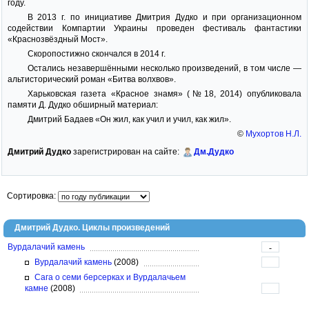
году.
В 2013 г. по инициативе Дмитрия Дудко и при организационном
содействии Компартии Украины проведен фестиваль фантастики
«Краснозвёздный Мост».
Скоропостижно скончался в 2014 г.
Остались незавершёнными несколько произведений, в том числе —
альтисторический роман «Битва волхвов».
Харьковская газета «Красное знамя» (№18, 2014) опубликовала
памяти Д. Дудко обширный материал:
Дмитрий Бадаев «Он жил, как учил и учил, как жил».
©
Мухортов Н.Л.
Дмитрий Дудко
зарегистрирован на сайте:
Дм.Дудко
Сортировка:
Дмитрий Дудко. Циклы произведений
Вурдалачий камень
-
Вурдалачий камень
(2008)
Сага о семи берсерках и Вурдалачьем
камне
(2008)