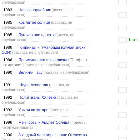
опубликован)
1983
Царь и оружейник
(рассказ, не
опубликован)
1985
Крылатое солнце
(рассказ, не
опубликован)
1985
Пугачёвское царство
(пьеса, не
опубликована)
1 отз.
1986
Гоминиды и гуманоиды (случай эпохи
СОИ)
(рассказ, не опубликован)
1986
Преимущества плюрализма
[Памфлет-
антиутопия]
(рассказ, не опубликован)
1990
Великий Гэцу
(рассказ, не опубликован)
1991
Шкура леопарда
(рассказ, не
опубликован)
1992
Политиканы ХХI века
(рассказ, не
опубликован)
1992
Упыри на хуторе
(рассказ, не
опубликован)
1996
Меч Грозы и Амулет Солнца
(повесть,
не опубликована)
2000
Звёздный мост через наше Отечество