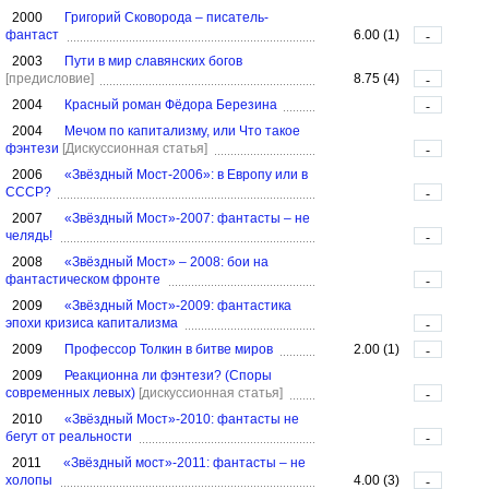
2000
Григорий Сковорода – писатель-
фантаст
6.00 (1)
-
2003
Пути в мир славянских богов
[предисловие]
8.75 (4)
-
2004
Красный роман Фёдора Березина
-
2004
Мечом по капитализму, или Что такое
фэнтези
[Дискуссионная статья]
-
2006
«Звёздный Мост-2006»: в Европу или в
СССР?
-
2007
«Звёздный Мост»-2007: фантасты – не
челядь!
-
2008
«Звёздный Мост» – 2008: бои на
фантастическом фронте
-
2009
«Звёздный Мост»-2009: фантастика
эпохи кризиса капитализма
-
2009
Профессор Толкин в битве миров
2.00 (1)
-
2009
Реакционна ли фэнтези? (Споры
современных левых)
[дискуссионная статья]
-
2010
«Звёздный Мост»-2010: фантасты не
бегут от реальности
-
2011
«Звёздный мост»-2011: фантасты – не
холопы
4.00 (3)
-