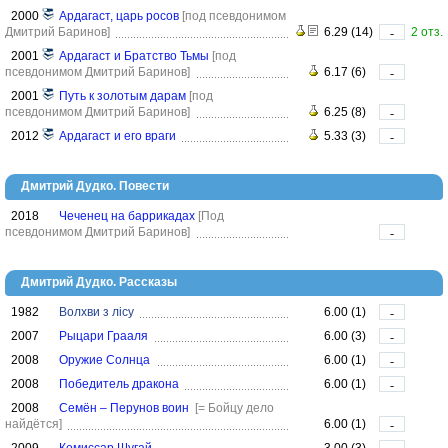
2000
Ардагаст, царь росов
[под псевдонимом
Дмитрий Баринов]
6.29 (14)
2 отз.
-
2001
Ардагаст и Братство Тьмы
[под
псевдонимом Дмитрий Баринов]
6.17 (6)
-
2001
Путь к золотым дарам
[под
псевдонимом Дмитрий Баринов]
6.25 (8)
-
2012
Ардагаст и его враги
5.33 (3)
-
Дмитрий Дудко. Повести
2018
Чеченец на баррикадах
[Под
псевдонимом Дмитрий Баринов]
-
Дмитрий Дудко. Рассказы
1982
Волхви з лісу
6.00 (1)
-
2007
Рыцари Грааля
6.00 (3)
-
2008
Оружие Солнца
6.00 (1)
-
2008
Победитель дракона
6.00 (1)
-
2008
Семён – Перунов воин
[= Бойцу дело
найдётся]
6.00 (1)
-