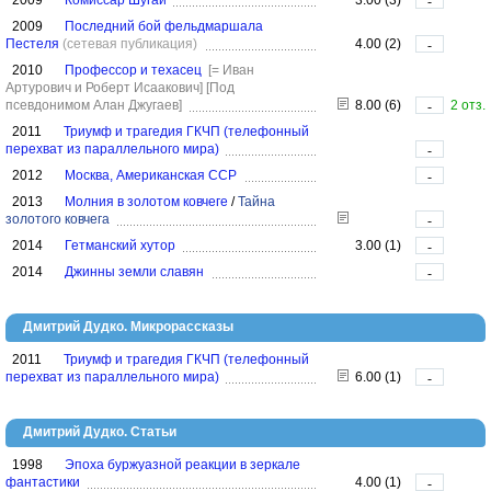
2009
Комиссар Шугай
3.00 (3)
-
2009
Последний бой фельдмаршала
Пестеля
(сетевая публикация)
4.00 (2)
-
2010
Профессор и техасец
[= Иван
Артурович и Роберт Исаакович]
[Под
псевдонимом Алан Джугаев]
8.00 (6)
2 отз.
-
2011
Триумф и трагедия ГКЧП (телефонный
перехват из параллельного мира)
-
2012
Москва, Американская ССР
-
2013
Молния в золотом ковчеге
/
Тайна
золотого ковчега
-
2014
Гетманский хутор
3.00 (1)
-
2014
Джинны земли славян
-
Дмитрий Дудко. Микрорассказы
2011
Триумф и трагедия ГКЧП (телефонный
перехват из параллельного мира)
6.00 (1)
-
Дмитрий Дудко. Статьи
1998
Эпоха буржуазной реакции в зеркале
фантастики
4.00 (1)
-