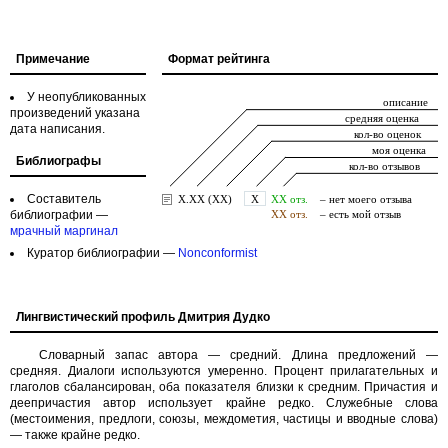
Примечание
Формат рейтинга
У неопубликованных
произведений указана
дата написания.
Библиографы
Составитель
библиографии —
мрачный маргинал
Куратор библиографии —
Nonconformist
Лингвистический профиль Дмитрия Дудко
Словарный запас автора — средний. Длина предложений —
средняя. Диалоги используются умеренно. Процент прилагательных и
глаголов сбалансирован, оба показателя близки к средним. Причастия и
деепричастия автор использует крайне редко. Служебные слова
(местоимения, предлоги, союзы, междометия, частицы и вводные слова)
— также крайне редко.