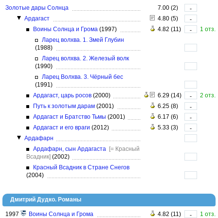
Золотые дары Солнца
7.00 (2)
-
Ардагаст
4.80 (5)
-
Воины Солнца и Грома
(1997)
4.82 (11)
1 отз.
-
Ларец волхва. 1. Змей Глубин
(1988)
Ларец волхва. 2. Железый волк
(1990)
Ларец Волхва. 3. Чёрный бес
(1991)
Ардагаст, царь росов
(2000)
6.29 (14)
2 отз.
-
Путь к золотым дарам
(2001)
6.25 (8)
-
Ардагаст и Братство Тьмы
(2001)
6.17 (6)
-
Ардагаст и его враги
(2012)
5.33 (3)
-
Ардафарн
Ардафарн, сын Ардагаста
[= Красный
Всадник]
(2002)
Красный Всадник в Стране Снегов
(2004)
Дмитрий Дудко. Романы
1997
Воины Солнца и Грома
4.82 (11)
1 отз.
-