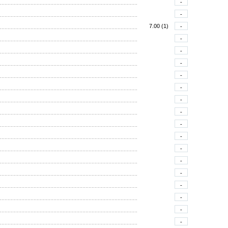
-
-
7.00 (1)
-
-
-
-
-
-
-
-
-
-
-
-
-
-
-
-
-