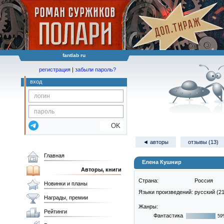
fantlab ru
регистрация
|
забыли пароль?
вход
OK
◄ авторы
отзывы (13)
Главная
Елена Кушнир
Авторы, книги
Страна:
Россия
Новинки и планы
Языки произведений:
русский (2
Награды, премии
Жанры:
Рейтинги
Фантастика
59