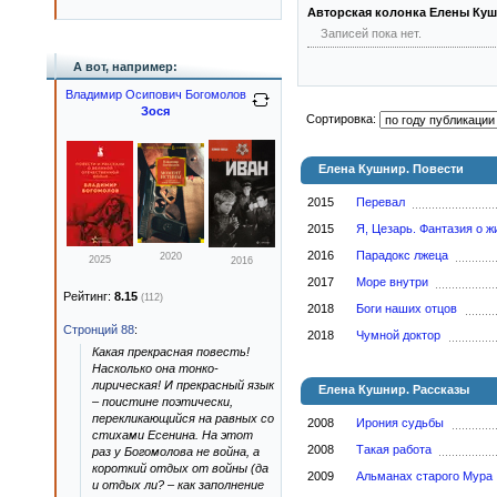
Авторская колонка Елены Куш
Записей пока нет.
А вот, например:
Владимир Осипович Богомолов
Зося
Сортировка:
Елена Кушнир. Повести
2015
Перевал
2015
Я, Цезарь. Фантазия о 
2016
Парадокс лжеца
2020
2025
2016
2017
Море внутри
Рейтинг:
8.15
(112)
2018
Боги наших отцов
Стронций 88
:
2018
Чумной доктор
Какая прекрасная повесть!
Насколько она тонко-
лирическая! И прекрасный язык
Елена Кушнир. Рассказы
– поистине поэтически,
перекликающийся на равных со
2008
Ирония судьбы
стихами Есенина. На этот
2008
Такая работа
раз у Богомолова не война, а
короткий отдых от войны (да
2009
Альманах старого Мура
и отдых ли? – как заполнение