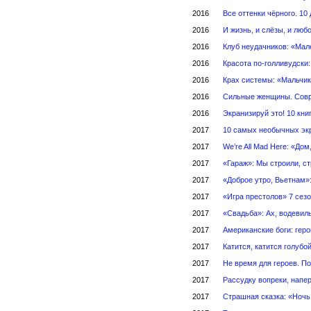
2016
Все оттенки чёрного. 1
2016
И жизнь, и слёзы, и люб
2016
Клуб неудачников: «Мал
2016
Красота по-голливудски:
2016
Крах системы: «Мальчик
2016
Сильные женщины. Совр
2016
Экранизируй это! 10 кни
2017
10 самых необычных эк
2017
We’re All Mad Here: «До
2017
«Гараж»: Мы строили, с
2017
«Доброе утро, Вьетнам»
2017
«Игра престолов» 7 сез
2017
«Свадьба»: Ах, водевил
2017
Американские боги: гер
2017
Катится, катится голуб
2017
Не время для героев. П
2017
Рассудку вопреки, напер
2017
Страшная сказка: «Ночь