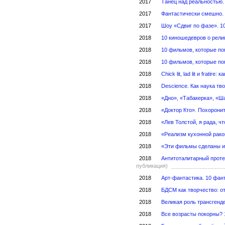
2017
Танец над реальностью.
2017
Фантастически смешно.
2017
Шоу «Сдвиг по фазе». 1
2018
10 киношедевров о рели
2018
10 фильмов, которые по
2018
10 фильмов, которые по
2018
Chick lit, lad lit и frat
2018
Descience. Как наука тв
2018
«Дно», «Табакерка», «Ш
2018
«Доктор Кто». Похоронит
2018
«Лев Толстой, я рада, ч
2018
«Реализм кухонной рако
2018
«Эти фильмы сделаны и
2018
Антитоталитарный проте
публикация)
2018
Арт-фантастика. 10 фан
2018
БДСМ как творчество: от
2018
Великая роль трансгенд
2018
Все возрасты покорны? 