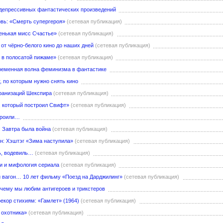
0 депрессивных фантастических произведений
овь: «Смерть супергероя»
(сетевая публикация)
енькая мисс Счастье»
(сетевая публикация)
 от чёрно-белого кино до наших дней
(сетевая публикация)
 в полосатой пижаме»
(сетевая публикация)
еменная волна феминизма в фантастике
г, по которым нужно снять кино
ранизаций Шекспира
(сетевая публикация)
м, который построил Свифт»
(сетевая публикация)
троили…
: Завтра была война
(сетевая публикация)
он: Хэштэг «Зима наступила»
(сетевая публикация)
ь, водевиль…
(сетевая публикация)
ои и мифология сериала
(сетевая публикация)
ой вагон… 10 лет фильму «Поезд на Дарджилинг»
(сетевая публикация)
очему мы любим антигероев и трикстеров
екор стихиям: «Гамлет» (1964)
(сетевая публикация)
 охотника»
(сетевая публикация)