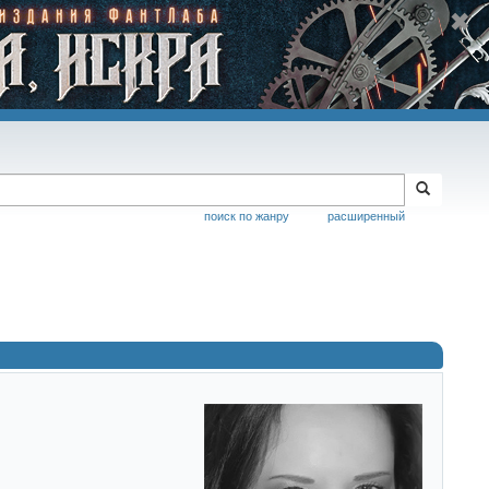
поиск по жанру
расширенный