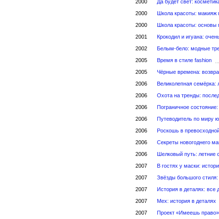
2000
Да будет свет: косметик
2000
Школа красоты: макияж 
2000
Школа красоты: основы
2001
Крокодил и игуана: очен
2002
Белым-бело: модные тре
2005
Время в стиле fashion
2005
Чёрные времена: возвра
2006
Великолепная семёрка: 
2006
Охота на тренды: после
2006
Пограничное состояние:
2006
Путеводитель по миру 
2006
Роскошь в превосходной
2006
Секреты новогоднего м
2006
Шелковый путь: летние с
2007
В гостях у маски: истор
2007
Звёзды большого стиля:
2007
История в деталях: все 
2007
Мех: история в деталях
2007
Проект «Имеешь право»