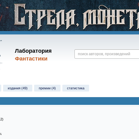
Лаборатория
Фантастики
издания (49)
премии (4)
статистика
12)
%