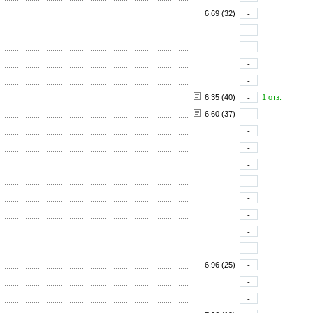
6.69 (32)
-
-
-
-
-
6.35 (40)
-
1 отз.
6.60 (37)
-
-
-
-
-
-
-
-
-
6.96 (25)
-
-
-