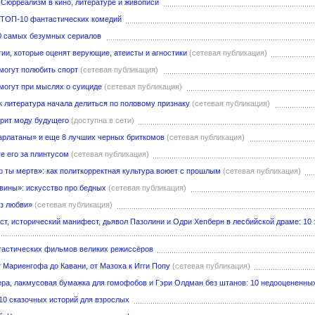
 Сюрреализм в кино, литературе и живописи
 ТОП-10 фантастических комедий
0 самых безумных сериалов
гии, которые оценят верующие, атеисты и агностики
(сетевая публикация)
могут полюбить спорт
(сетевая публикация)
могут при мыслях о суициде
(сетевая публикация)
ire: как литература начала делиться по половому признаку
(сетевая публикация)
орит моду будущего
(доступна в сети)
арлатаны» и еще 8 лучших черных бриткомов
(сетевая публикация)
е его за плинтусом
(сетевая публикация)
то ты мертв»: как политкорректная культура воюет с прошлым
(сетевая публикация)
вины»: искусство про бедных
(сетевая публикация)
з любви»
(сетевая публикация)
ст, исторический манифест, дьявол Пазолини и Одри Хепберн в лесбийской драме: 10
тастических фильмов великих режиссёров
 Мариенгофа до Кавани, от Мазоха к Игги Попу
(сетевая публикация)
ера, лакмусовая бумажка для гомофобов и Гэри Олдман без штанов: 10 недооцененн
10 сказочных историй для взрослых