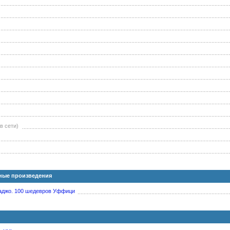
в сети)
ные произведения
ваджо. 100 шедевров Уффици