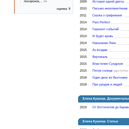
похоронок,
...
>>
2009
История одной диеты
2010
Письмо инопланетянам
оценка: 9
2011
Сказка о графомане
2014
Past Perfect
2014
Горизонт событий
2014
И будет кровь
2014
Наказание Локи
2015
Аз воздам
2015
Вертикаль
2015
Властелин Сундуков
2015
Пятое солнце
(доступен 
2018
Один день во Вьетнаме
2018
Про уродов и людей
Елена Кушнир. Документаль
2019
От Боттичелли до Кара
Елена Кушнир. Статьи