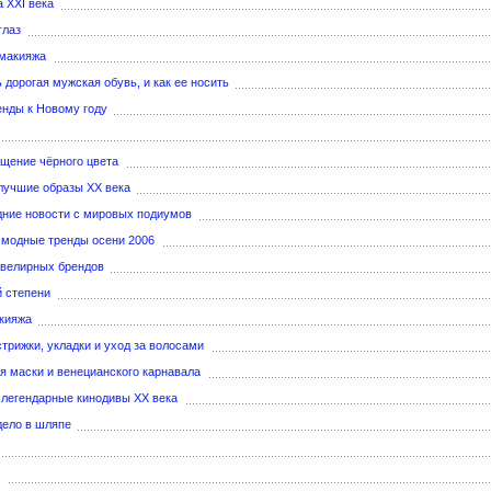
а XXI века
глаз
 макияжа
ь дорогая мужская обувь, и как ее носить
нды к Новому году
щение чёрного цвета
лучшие образы XX века
дние новости с мировых подиумов
 модные тренды осени 2006
ювелирных брендов
 степени
акияжа
трижки, укладки и уход за волосами
ия маски и венецианского карнавала
 легендарные кинодивы XX века
дело в шляпе