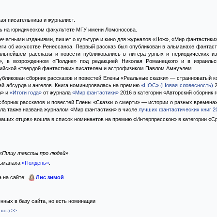
я писательница и журналист.
сь на юридическом факультете МГУ имени Ломоносова.
печатными изданиями, пишет о культуре и кино для журналов «Нож», «Мир фантастики»
книги об искусстве Ренессанса. Первый рассказ был опубликован в альманахе фантаст
альнейшем рассказы и повести публиковались в литературных и периодических изд
а», в возрожденном «Полдне» под редакцией Николая Романецкого и в израиль
ийской «твердой фантастики» писателем и астрофизиком Павлом Амнуэлем.
публикован сборник рассказов и повестей Елены «Реальные сказки» — странноватый ко
ей абсурда и ангелов. Книга номинировалась на премию
«НОС» (Новая словесность)
2
а» и
«Итоги года»
от журнала
«Мир фантастики»
2016 в категории «Авторский сборник г
сборник рассказов и повестей Елены «Сказки о смерти» — истории о разных времена
ыла также названа журналом «Мир фантастики» в числе
лучших фантастических книг 2
 наших отцов» вошла в список номинантов на премию «Интерпресскон» в категории «
«
Пишу тексты про людей
».
льманаха
«Полдень»
.
а на сайте:
Лис зимой
ённых в базу сайта, но есть номинации
шт.) >>