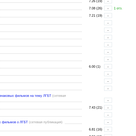
7.26 (19)
-
7.08 (26)
-
1 отз.
7.21 (19)
-
-
-
-
-
-
-
6.00 (1)
-
-
-
-
 знаковых фильмов на тему ЛГБТ
(сетевая
-
7.43 (21)
-
-
ых фильмов о ЛГБТ
(сетевая публикация)
-
6.81 (16)
-