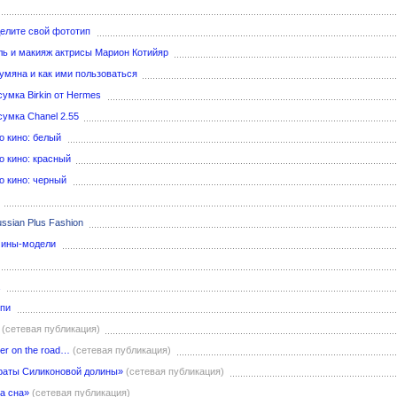
елите свой фототип
ль и макияж актрисы Марион Котийяр
румяна и как ими пользоваться
сумка Birkin от Hermes
сумка Chanel 2.55
 кино: белый
 кино: красный
 кино: черный
Russian Plus Fashion
чины-модели
ппи
(сетевая публикация)
ler on the road…
(сетевая публикация)
ираты Силиконовой долины»
(сетевая публикация)
а сна»
(сетевая публикация)