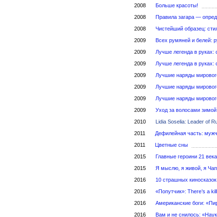
2008
Больше красоты!
2008
Правила загара — опред
2008
Чистейший образец: сти
2009
Всех румяней и белей: 
2009
Лучше легенда в руках: 
2009
Лучше легенда в руках: 
2009
Лучшие наряды мирового
2009
Лучшие наряды мирового
2009
Лучшие наряды мирового
2009
Уход за волосами зимой
2010
Lidia Soselia: Leader of 
2011
Дефилейная часть: муж
2011
Цветные сны
2015
Главные героини 21 века
2015
Я мыслю, я живой, я Ча
2016
10 страшных киносказок
2016
«Попутчик»: There’s a kil
2016
Американские боги: «П
2016
Вам и не снилось: «Наук