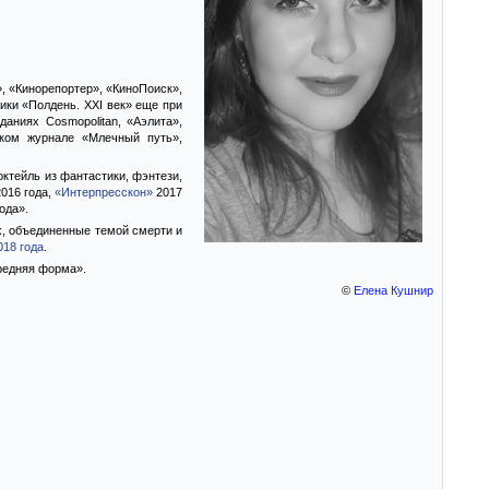
, «Кинорепортер», «КиноПоиск»,
ики «Полдень. XXI век» еще при
аниях Cosmopolitan, «Аэлита»,
ском журнале «Млечный путь»,
ктейль из фантастики, фэнтези,
016 года,
«Интерпресскон»
2017
ода».
х, объединенные темой смерти и
018 года
.
Средняя форма».
©
Елена Кушнир