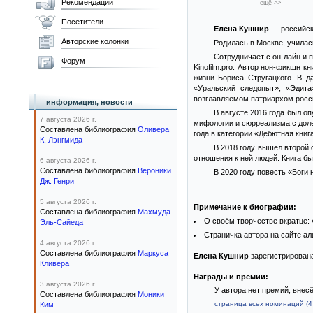
Рекомендации
ещё >>
Посетители
Елена Кушнир
— российска
Авторские колонки
Родилась в Москве, учила
Сотрудничает с он-лайн и 
Форум
Kinofilm.pro. Автор нон-фикшн 
жизни Бориса Стругацкого. В д
«Уральский следопыт», «Эдит
возглавляемом патриархом росс
информация, новости
В августе 2016 года был о
7 августа 2026 г.
мифологии и сюрреализма с дол
Составлена библиография
Оливера
года в категории «Дебютная книг
К. Лэнгмида
В 2018 году вышел второй 
отношения к ней людей. Книга б
6 августа 2026 г.
Составлена библиография
Вероники
В 2020 году повесть «Боги
Дж. Генри
5 августа 2026 г.
Примечание к биографии:
Составлена библиография
Махмуда
О своём творчестве вкратце: 
Эль-Сайеда
Страничка автора на сайте а
4 августа 2026 г.
Составлена библиография
Маркуса
Елена Кушнир
зарегистрирован
Кливера
Награды и премии:
3 августа 2026 г.
У автора нет премий, внес
Составлена библиография
Моники
страница всех номинаций (4 
Ким