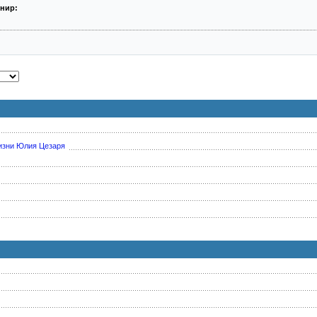
нир:
жизни Юлия Цезаря