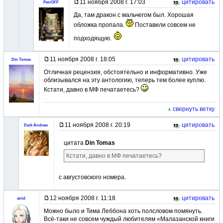
11 ноября 2008 г. 17:03
цитировать
PetrOFF
Да, там дракон с мальчегом был. Хорошая
обложка пропала.
Поставили совсем не
подходящую.
11 ноября 2008 г. 18:05
цитировать
Din Tomas
Отличная рецензия, обстоятельно и информативно. Уже
облизывался на эту антологию, теперь тем более куплю.
Кстати, давно в МФ печатаетесь?
свернуть ветку
11 ноября 2008 г. 20:19
цитировать
Dark Andrew
цитата
Din Tomas
Кстати, давно в МФ печатаетесь?
с августовского номера.
12 ноября 2008 г. 11:18
цитировать
atrid
Можно было и Тима Леббона хоть полсловом помянуть.
Всё-таки не совсем чуждый любителям «Малазанской книги