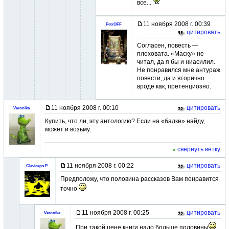
все...
11 ноября 2008 г. 00:39
PetrOFF
цитировать
Согласен, повесть —
плоховата. «Маску» не
читал, да я бы и ниасилил.
Не понравился мне антураж
повести, да и вторично
вроде как, претенциозно.
11 ноября 2008 г. 00:10
цитировать
Veronika
Купить, что ли, эту антологию? Если на «балке» найду,
может и возьму.
свернуть ветку
11 ноября 2008 г. 00:22
цитировать
Claviceps P.
Предположу, что половина рассказов Вам понравится
точно
11 ноября 2008 г. 00:25
цитировать
Veronika
При такой цене книги надо больше половины
.