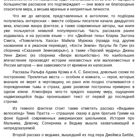
большинстве рассказов это подтверждают — они вовсе не благородные
спасители мира, а весьма мрачные и неприятные личности.
Что же до авторов, представленных в антологии, то подборка
получилась интересная – вместе собраны писатели начала двадцатого
века, классики жанра фэнтези, а также современные авторы, чьи книги
уже пользуются немалой популярностью. Часть рассказов ранее
издавалась и на русском языке – это «Двойная тень» Кларка Эштона
Смита, «Повелитель Хаоса» Майкла Муркока (правда под другим
названием и в ужасном переводе), «Кости Земли» Урсулы Ле Гуин (из
сборника «Сказания Земноморья»), а также «Тирский мудрец» Дианы
Уинн Джонс (из сборника «Вихри волшебства»). Но наибольшее
впечатление производят истории неизвестных или малоизвестных в
России авторов — вне зависимости от времени их написания.
Рассказы Ральфа Адама Крэма и А. С. Бенсона, довольно схожи по
построению. Проклятые места — особняк и комната, — герои, которые
вначале не верят в чертовщину, но рано или поздно сталкиваются с
порождениями тьмы и страха, даже развязки построены примерно в
одном ключе. Атмосфера чего-то чуждого нашему миру, ощущение
надвигающейся беды пронизывают текст от первой до последней
строчки.
Из темного фэнтези стоит также отметить рассказ «Ведьмин
велосипед» Тима Пратта — страшную сказку в духе братьев Гримм на
фоне будней современных американских школьников. История про
Мальчика, Девочку, Соперника и Ведьму вышла захватывающей и
непредсказуемой.
Второй рассказ о ведьмах, вышедший из под пера Джеймса Бибби,