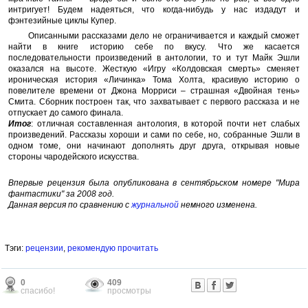
интригует! Будем надеяться, что когда-нибудь у нас издадут и
фэнтезийные циклы Купер.
Описанными рассказами дело не ограничивается и каждый сможет
найти в книге историю себе по вкусу. Что же касается
последовательности произведений в антологии, то и тут Майк Эшли
оказался на высоте. Жесткую «Игру «Колдовская смерть» сменяет
ироническая история «Личинка» Тома Холта, красивую историю о
повелителе времени от Джона Морриси – страшная «Двойная тень»
Смита. Сборник построен так, что захватывает с первого рассказа и не
отпускает до самого финала.
Итог
: отличная составленная антология, в которой почти нет слабых
произведений. Рассказы хороши и сами по себе, но, собранные Эшли в
одном томе, они начинают дополнять друг друга, открывая новые
стороны чародейского искусства.
Впервые рецензия была опубликована в сентябрьском номере "Мира
фантастики" за 2008 год.
Данная версия по сравнению с
журнальной
немного изменена.
Тэги:
рецензии
,
рекомендую прочитать
0
409
спасибо!
просмотры