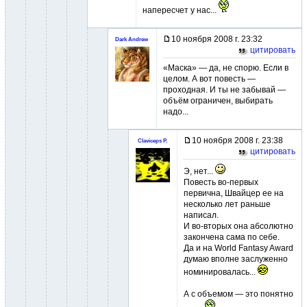
напересчет у нас...
10 ноября 2008 г. 23:32
Dark Andrew
цитировать
«Маска» — да, не спорю. Если в
целом. А вот повесть —
проходная. И ты не забывай —
объём ограничен, выбирать
надо...
10 ноября 2008 г. 23:38
Claviceps P.
цитировать
Э, нет...
Повесть во-первых
первична, Швайцер ее на
несколько лет раньше
написал.
И во-вторых она абсолютно
закончена сама по себе.
Да и на World Fantasy Award
думаю вполне заслуженно
номинировалась...
А с объемом — это понятно