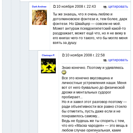
10 ноября 2008 г. 22:43
цитировать
Dark Andrew
Ты же знаешь, что я очень люблю и
дотолкиновское фэнтези и, тем более, дарк
фэнтези. Но Швайцер — совсем не моё.
Может антураж псевдоегипетский какой-то
раздражает, может ещё что, но я не вижу в
его книгах чего-то такого, что бы могло меня
взять за душу.
10 ноября 2008 г. 22:58
Claviceps P.
цитировать
Знаю конечно. Поэтому и удивляюсь
Все это конечно вкусовщина и
личностные устремления наши. Меня
вот от него буквально до физической
дрожи и ментальных судорог
пробирает...
Но я и завел этот разговор поэтому —
ради объективности все равно стоило
бы отметить, пусть даже если и не
понравилось самому...
Ведь не будешь же ты спорить с тем,
что его «Маска чародея» — это вещь в
любом случае оригинальная, какие