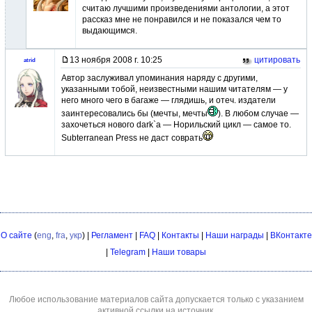
считаю лучшими произведениями антологии, а этот
рассказ мне не понравился и не показался чем то
выдающимся.
13 ноября 2008 г. 10:25
цитировать
atrid
Автор заслуживал упоминания наряду с другими,
указанными тобой, неизвестными нашим читателям — у
него много чего в багаже — глядишь, и отеч. издатели
заинтересовались бы (мечты, мечты
). В любом случае —
захочеться нового dark`a — Норильский цикл — самое то.
Subterranean Press не даст соврать
О сайте
(
eng
,
fra
,
укр
) |
Регламент
|
FAQ
|
Контакты
|
Наши награды
|
ВКонтакте
|
Telegram
|
Наши товары
Любое использование материалов сайта допускается только с указанием
активной ссылки на источник.