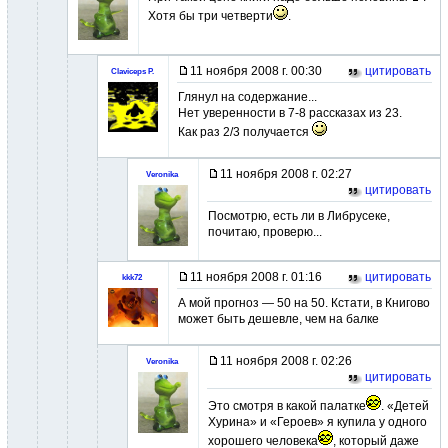
Хотя бы три четверти
.
11 ноября 2008 г. 00:30
цитировать
Claviceps P.
Глянул на содержание...
Нет уверенности в 7-8 рассказах из 23.
Как раз 2/3 получается
11 ноября 2008 г. 02:27
Veronika
цитировать
Посмотрю, есть ли в Либрусеке,
почитаю, проверю...
11 ноября 2008 г. 01:16
цитировать
kkk72
А мой прогноз — 50 на 50. Кстати, в Книгово
может быть дешевле, чем на балке
11 ноября 2008 г. 02:26
Veronika
цитировать
Это смотря в какой палатке
. «Детей
Хурина» и «Героев» я купила у одного
хорошего человека
, который даже