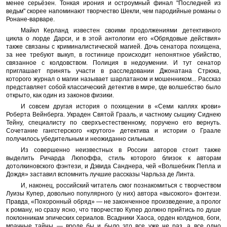
менее серьёзен. Тонкая ирония и остроумный финал "Последней из
ведьм" скорее напоминают творчество Шекли, чем пародийные романы о
Ронане-варваре.
Майкл Керланд известен своими продолжениями детективного
цикла о лорде Дарси, и в этой антологии его «Обрядовые действия»
также связаны с криминалистической магией. Дочь сенатора похищена,
за нее требуют выкуп, в гостинице происходит непонятное убийство,
связанное с колдовством. Полиция в недоумении. И тут сенатор
приглашает принять участи в расследовании Джонатана Стрюка,
которого журнал о магии называет шарлатаном и мошенником... Рассказ
представляет собой классический детектив в мире, где волшебство было
открыто, как один из законов физики.
И совсем другая история о похищении в «Семи каплях крови»
Роберта Вейнберга. Украден Святой Грааль, и частному сыщику Сиднею
Тейну, специалисту по сверхъестественному, поручено его вернуть.
Сочетание гангстерского «крутого» детектива и истории о Граале
получилось убедительным и неожиданно сильным.
Из совершенно неизвестных в России авторов стоит также
выделить Ричарда Люпоффа, стиль которого близок к авторам
дотолкиновского фэнтези, и Дэвида Санднера, чей «Волшебник Пепла и
Дождя» заставил вспомнить лучшие рассказы Чарльза де Линта.
И, наконец, российский читатель смог познакомиться с творчеством
Луизы Купер, довольно популярного (у них) автора «высокого» фэнтези.
Правда, «Похоронный обряд» — не законченное произведение, а пролог
к роману, но сразу ясно, что творчество Купер должно прийтись по душе
поклонникам эпических сериалов. Всадники Хаоса, орден колдунов, боги,
мрачные тайны — вроде бы и было это все уже не раз, а все одно