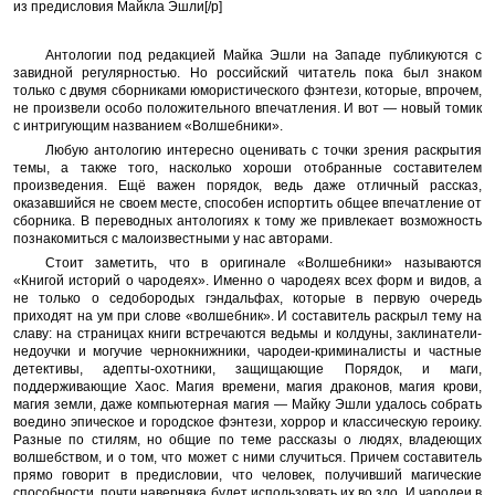
из предисловия Майкла Эшли[/p]
Антологии под редакцией Майка Эшли на Западе публикуются с
завидной регулярностью. Но российский читатель пока был знаком
только с двумя сборниками юмористического фэнтези, которые, впрочем,
не произвели особо положительного впечатления. И вот — новый томик
с интригующим названием «Волшебники».
Любую антологию интересно оценивать с точки зрения раскрытия
темы, а также того, насколько хороши отобранные составителем
произведения. Ещё важен порядок, ведь даже отличный рассказ,
оказавшийся не своем месте, способен испортить общее впечатление от
сборника. В переводных антологиях к тому же привлекает возможность
познакомиться с малоизвестными у нас авторами.
Стоит заметить, что в оригинале «Волшебники» называются
«Книгой историй о чародеях». Именно о чародеях всех форм и видов, а
не только о седобородых гэндальфах, которые в первую очередь
приходят на ум при слове «волшебник». И составитель раскрыл тему на
славу: на страницах книги встречаются ведьмы и колдуны, заклинатели-
недоучки и могучие чернокнижники, чародеи-криминалисты и частные
детективы, адепты-охотники, защищающие Порядок, и маги,
поддерживающие Хаос. Магия времени, магия драконов, магия крови,
магия земли, даже компьютерная магия — Майку Эшли удалось собрать
воедино эпическое и городское фэнтези, хоррор и классическую героику.
Разные по стилям, но общие по теме рассказы о людях, владеющих
волшебством, и о том, что может с ними случиться. Причем составитель
прямо говорит в предисловии, что человек, получивший магические
способности, почти наверняка будет использовать их во зло. И чародеи в