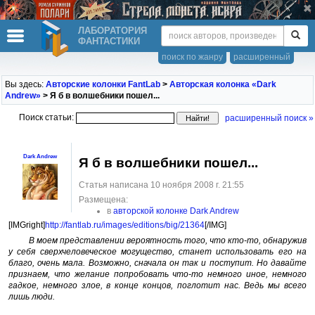
ЛАБОРАТОРИЯ
ФАНТАСТИКИ
поиск по жанру
расширенный
Вы здесь:
Авторские колонки FantLab
>
Авторская колонка «Dark
Andrew»
> Я б в волшебники пошел...
Поиск статьи:
расширенный поиск »
Dark Andrew
Я б в волшебники пошел...
Статья написана 10 ноября 2008 г. 21:55
Размещена:
в
авторской колонке Dark Andrew
[IMGright]
http://fantlab.ru/images/editions/big/21364
[/IMG]
В моем представлении вероятность того, что кто-то, обнаружив
у себя сверхчеловеческое могущество, станет использовать его на
благо, очень мала. Возможно, сначала он так и поступит. Но давайте
признаем, что желание попробовать что-то немного иное, немного
гадкое, немного злое, в конце концов, поглотит нас. Ведь мы всего
лишь люди.