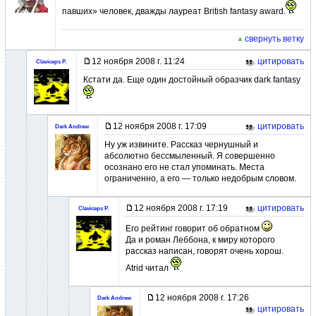
павших» человек, дважды лауреат British fantasy award.
свернуть ветку
12 ноября 2008 г. 11:24
цитировать
Claviceps P.
Кстати да. Еще один достойный образчик dark fantasy
12 ноября 2008 г. 17:09
цитировать
Dark Andrew
Ну уж извините. Рассказ чернушный и
абсолютно бессмыленный. Я совершенно
осознано его не стал упоминать. Места
ограниченно, а его — только недобрым словом.
12 ноября 2008 г. 17:19
цитировать
Claviceps P.
Его рейтинг говорит об обратном
Да и роман Леббона, к миру которого
рассказ написан, говорят очень хорош.
Atrid читал
12 ноября 2008 г. 17:26
Dark Andrew
цитировать