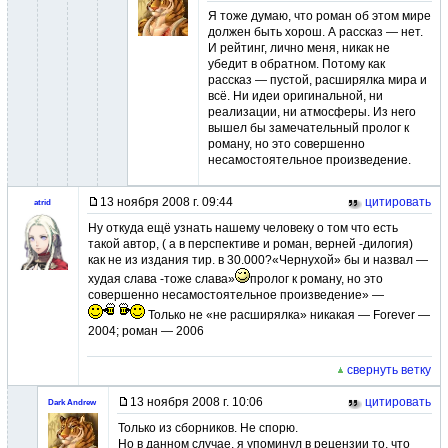
Я тоже думаю, что роман об этом мире
должен быть хорош. А рассказ — нет.
И рейтинг, лично меня, никак не
убедит в обратном. Потому как
рассказ — пустой, расширялка мира и
всё. Ни идеи оригинальной, ни
реализации, ни атмосферы. Из него
вышел бы замечательный пролог к
роману, но это совершенно
несамостоятельное произведение.
13 ноября 2008 г. 09:44
цитировать
atrid
Ну откуда ещё узнать нашему человеку о том что есть
такой автор, ( а в перспективе и роман, верней -дилогия)
как не из издания тир. в 30.000?«Чернухой» бы и назвал —
худая слава -тоже слава»
пролог к роману, но это
совершенно несамостоятельное произведение» —
Только не «не расширялка» никакая — Forever —
2004; роман — 2006
свернуть ветку
13 ноября 2008 г. 10:06
цитировать
Dark Andrew
Только из сборников. Не спорю.
Но в данном случае, я упоминул в рецензии то, что