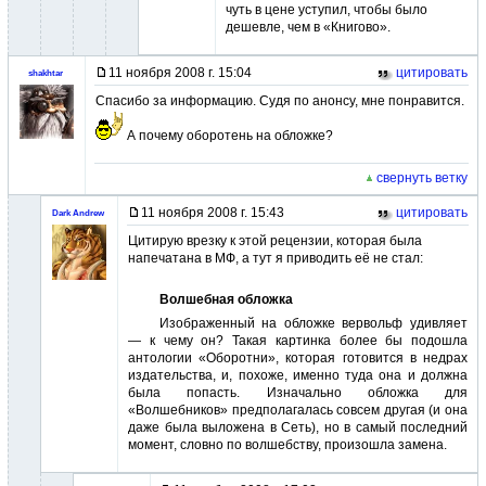
чуть в цене уступил, чтобы было
дешевле, чем в «Книгово».
11 ноября 2008 г. 15:04
цитировать
shakhtar
Спасибо за информацию. Судя по анонсу, мне понравится.
А почему оборотень на обложке?
свернуть ветку
11 ноября 2008 г. 15:43
цитировать
Dark Andrew
Цитирую врезку к этой рецензии, которая была
напечатана в МФ, а тут я приводить её не стал:
Волшебная обложка
Изображенный на обложке вервольф удивляет
— к чему он? Такая картинка более бы подошла
антологии «Оборотни», которая готовится в недрах
издательства, и, похоже, именно туда она и должна
была попасть. Изначально обложка для
«Волшебников» предполагалась совсем другая (и она
даже была выложена в Сеть), но в самый последний
момент, словно по волшебству, произошла замена.