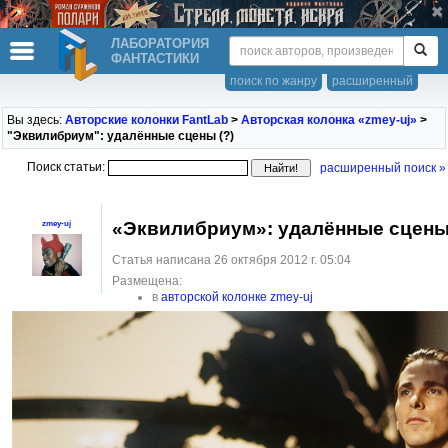
ЛАБОРАТОРИЯ
ФАНТАСТИКИ
поиск по жанру
расширенный
Вы здесь:
Авторские колонки FantLab
>
Авторская колонка «zmey-uj»
>
"Эквилибриум": удалённые сцены (?)
Поиск статьи:
расширенный поиск »
«Эквилибриум»: удалённые сцены 
zmey-uj
Статья написана 26 октября 2012 г. 05:04
Размещена:
в
авторской колонке zmey-uj