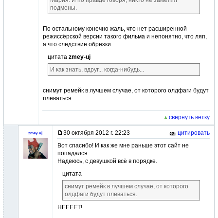
Мария. И по правде говоря, никто не заметил
подмены.
По остальному конечно жаль, что нет расширенной
режиссёрской версии такого фильма и непонятно, что ляп,
а что следствие обрезки.
цитата
zmey-uj
И как знать, вдруг... когда-нибудь...
снимут ремейк в лучшем случае, от которого олдфаги будут
плеваться.
свернуть ветку
30 октября 2012 г. 22:23
цитировать
zmey-uj
Вот спасибо! И как же мне раньше этот сайт не
попадался.
Надеюсь, с девушкой всё в порядке.
цитата
снимут ремейк в лучшем случае, от которого
олдфаги будут плеваться.
НЕЕЕЕТ!