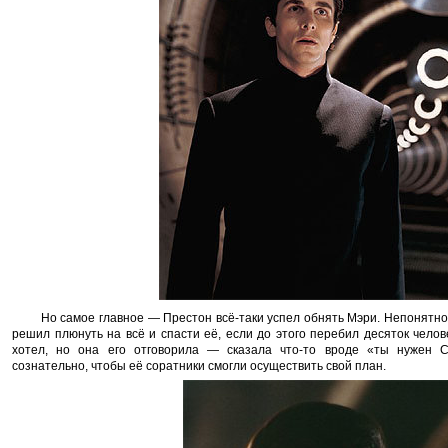
Но самое главное — Престон всё-таки успел обнять Мэри. Непонятно,
решил плюнуть на всё и спасти её, если до этого перебил десяток чело
хотел, но она его отговорила — сказала что-то вроде «ты нужен 
сознательно, чтобы её соратники смогли осуществить свой план.