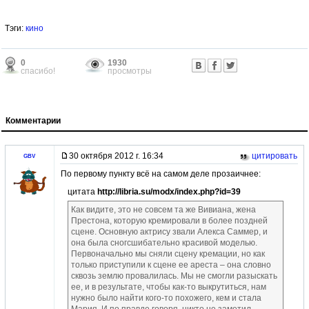
Тэги:
кино
0
1930
спасибо!
просмотры
Комментарии
30 октября 2012 г. 16:34
цитировать
GBV
По первому пункту всё на самом деле прозаичнее:
цитата
http://libria.su/modx/index.php?id=39
Как видите, это не совсем та же Вивиана, жена
Престона, которую кремировали в более поздней
сцене. Основную актрису звали Алекса Саммер, и
она была сногсшибательно красивой моделью.
Первоначально мы сняли сцену кремации, но как
только приступили к сцене ее ареста – она словно
сквозь землю провалилась. Мы не смогли разыскать
ее, и в результате, чтобы как-то выкрутиться, нам
нужно было найти кого-то похожего, кем и стала