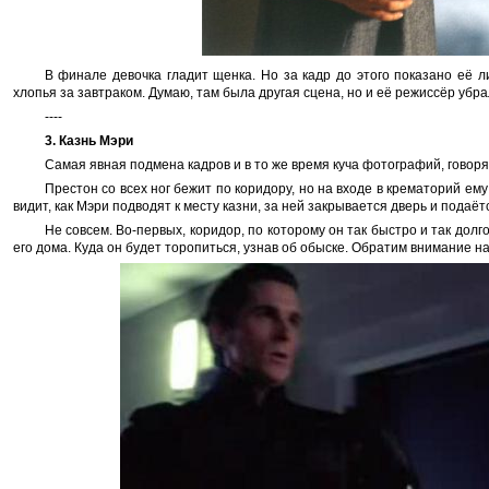
В финале девочка гладит щенка. Но за кадр до этого показано её л
хлопья за завтраком. Думаю, там была другая сцена, но и её режиссёр убра
----
3. Казнь Мэри
Самая явная подмена кадров и в то же время куча фотографий, говоря
Престон со всех ног бежит по коридору, но на входе в крематорий ему
видит, как Мэри подводят к месту казни, за ней закрывается дверь и подаётс
Не совсем. Во-первых, коридор, по которому он так быстро и так долг
его дома. Куда он будет торопиться, узнав об обыске. Обратим внимание н