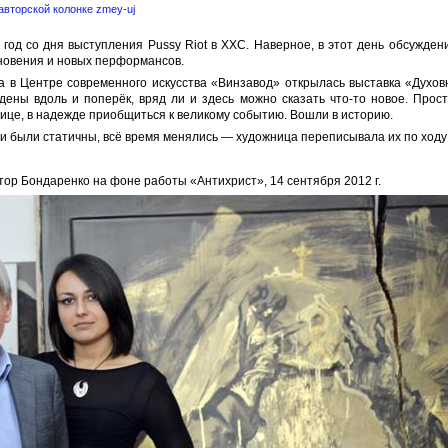
авторской колонке zmey-uj
год со дня выступления Pussy Riot в ХХС. Наверное, в этот день обсуждени
новения и новых перформансов.
да в Центре современного искусства «Винзавод» открылась выставка «Духо
дены вдоль и поперёк, вряд ли и здесь можно сказать что-то новое. Прос
ице, в надежде приобщиться к великому событию. Вошли в историю.
ь и были статичны, всё время менялись — художница переписывала их по ходу
тор Бондаренко на фоне работы «Антихрист», 14 сентября 2012 г.