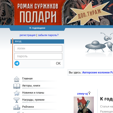
К годовщине
регистрация
|
забыли пароль?
вход
OK
Вы здесь:
Авторские колонки F
Главная
Авторы, книги
Новинки и планы
zmey-uj
К го
Награды, премии
Статья на
Рейтинги
Размещен