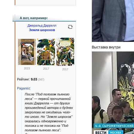
А вот, например:
Джеральд Даррелл
Земля шорохов
Выставка внутри
2023
2017
2017
Рейтинг:
9.03
(347)
Paganist
:
После "Под пологом пьяного
леса" — первой прочитанной
книги Даррелла — от других
произведений автора о буднях
зверолова не ожидаешь чего-
то иного. Но "Земля шорохов"
оказалась одновременно и
похожа и не похожа на "Под
пологом пьяного леса".