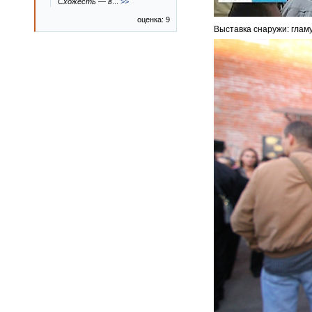
Схожесть — в
...
>>
оценка: 9
Выставка снаружи: глам