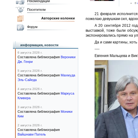
Рекомендации
в
Посетители
21 февраля исполнится 
Авторские колонки
пожелаю девушкам сил, вдох
А 20 сентября 2012 го
Форум
выставкой, тоже были обсуж
экспонировались прямо на ул
Да и сами картины, хот
информация, новости
----
6 августа 2026 г.
Евгения Мальцева и Вик
Составлена библиография
Вероники
Дж. Генри
5 августа 2026 г.
Составлена библиография
Махмуда
Эль-Сайеда
4 августа 2026 г.
Составлена библиография
Маркуса
Кливера
3 августа 2026 г.
Составлена библиография
Моники
Ким
2 августа 2026 г.
Составлена библиография
Вайшнави Патель