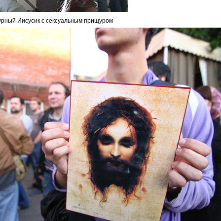
урный Иисусик с сексуальным прищуром