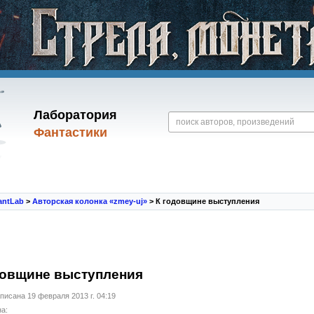
Лаборатория
Фантастики
antLab
>
Авторская колонка «zmey-uj»
> К годовщине выступления
довщине выступления
писана 19 февраля 2013 г. 04:19
а: