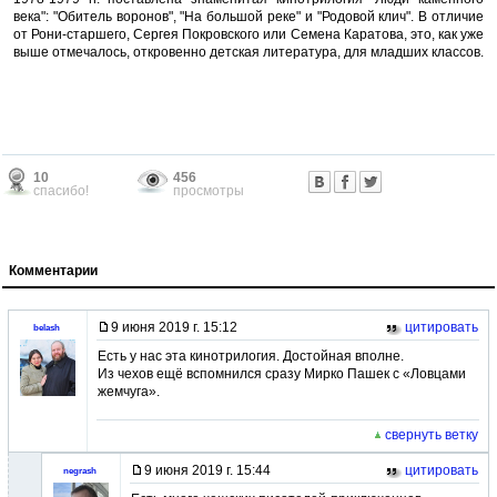
века": "Обитель воронов", "На большой реке" и "Родовой клич". В отличие
от Рони-старшего, Сергея Покровского или Семена Каратова, это, как уже
выше отмечалось, откровенно детская литература, для младших классов.
10
456
спасибо!
просмотры
Комментарии
9 июня 2019 г. 15:12
цитировать
belash
Есть у нас эта кинотрилогия. Достойная вполне.
Из чехов ещё вспомнился сразу Мирко Пашек с «Ловцами
жемчуга».
свернуть ветку
9 июня 2019 г. 15:44
цитировать
negrash