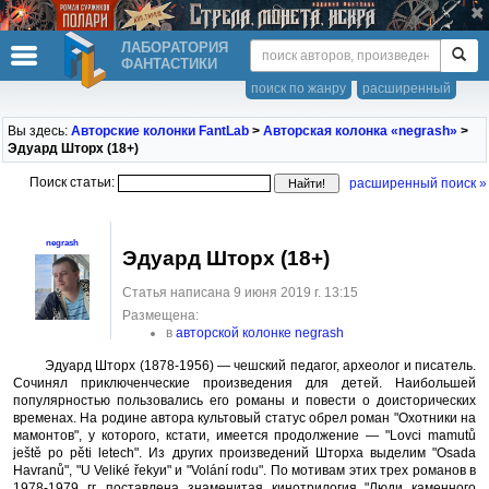
ЛАБОРАТОРИЯ
ФАНТАСТИКИ
поиск по жанру
расширенный
Вы здесь:
Авторские колонки FantLab
>
Авторская колонка «negrash»
>
Эдуард Шторх (18+)
Поиск статьи:
расширенный поиск »
negrash
Эдуард Шторх (18+)
Статья написана 9 июня 2019 г. 13:15
Размещена:
в
авторской колонке negrash
Эдуард Шторх (1878-1956) — чешский педагог, археолог и писатель.
Сочинял приключенческие произведения для детей. Наибольшей
популярностью пользовались его романы и повести о доисторических
временах. На родине автора культовый статус обрел роман "Охотники на
мамонтов", у которого, кстати, имеется продолжение — "Lovci mamutů
ještě po pěti letech". Из других произведений Шторха выделим "Osada
Havranů", "U Veliké řekyи" и "Volání rodu". По мотивам этих трех романов в
1978-1979 гг. поставлена знаменитая кинотрилогия "Люди каменного