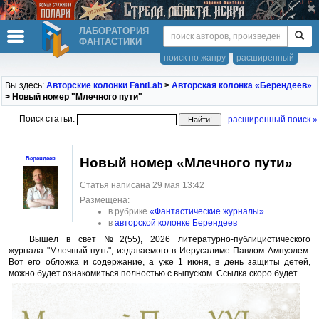
ЛАБОРАТОРИЯ
ФАНТАСТИКИ
поиск по жанру
расширенный
Вы здесь:
Авторские колонки FantLab
>
Авторская колонка «Берендеев»
> Новый номер "Млечного пути"
Поиск статьи:
расширенный поиск »
Новый номер «Млечного пути»
Берендеев
Статья написана 29 мая 13:42
Размещена:
в рубрике
«Фантастические журналы»
в
авторской колонке Берендеев
Вышел в свет №2(55), 2026 литературно-публицистического
журнала "Млечный путь", издаваемого в Иерусалиме Павлом Амнуэлем.
Вот его обложка и содержание, а уже 1 июня, в день защиты детей,
можно будет ознакомиться полностью с выпуском. Ссылка скоро будет.