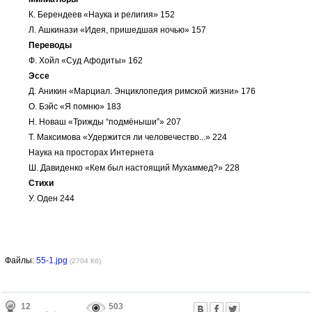
К. Берендеев «Наука и религия» 152
Л. Ашкинази «Идея, пришедшая ночью» 157
Переводы
Ф. Хойл «Суд Афодиты» 162
Эссе
Д. Аникин «Марциал. Энциклопедия римской жизни» 176
О. Бэйс «Я помню» 183
Н. Новаш «Трижды “подмёныши”» 207
Т. Максимова «Удержится ли человечество...» 224
Наука на просторах Интернета
Ш. Давиденко «Кем был настоящий Мухаммед?» 228
Стихи
У. Оден 244
Файлы:
55-1.jpg
(2704 Кб)
12
503