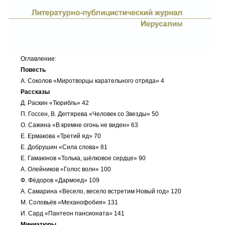
Оглавление:
Повесть
А. Соколов «Миротворцы карательного отряда» 4
Рассказы
Д. Раскин «Тюрибль» 42
П. Госсен, В. Дегтярева «Человек со Звезды» 50
О. Сажина «В кремне огонь не виден» 63
Е. Ермакова «Третий яд» 70
Е. Добрушин «Сила слова» 81
Е. Гамаюнов «Толька, шёлковое сердце» 90
А. Олейников «Голос волн» 100
Ф. Фёдоров «Дармоед» 109
А. Самарина «Весело, весело встретим Новый год» 120
М. Соловьёв «Механофобия» 131
И. Сард «Пантеон пансионата» 141
Миниатюры