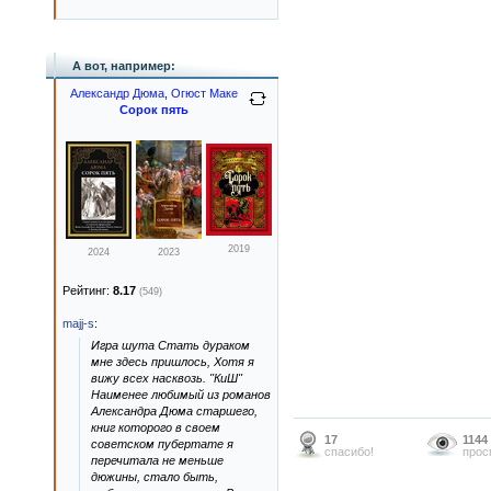
А вот, например:
Александр Дюма
,
Огюст Маке
Сорок пять
2019
2024
2023
Рейтинг:
8.17
(549)
majj-s
:
Игра шута Стать дураком
мне здесь пришлось, Хотя я
вижу всех насквозь. "КиШ"
Наименее любимый из романов
Александра Дюма старшего,
книг которого в своем
17
1144
советском пубертате я
спасибо!
прос
перечитала не меньше
дюжины, стало быть,