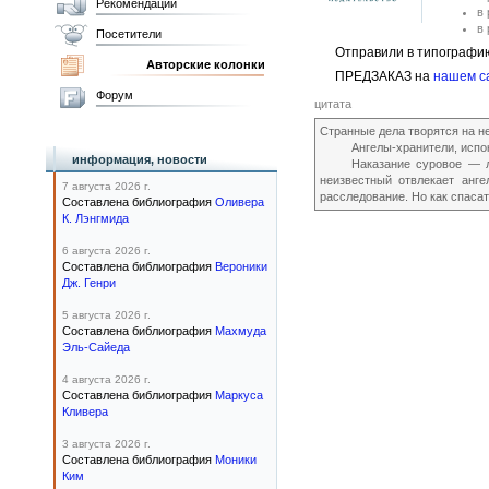
Рекомендации
в
в
Посетители
Отправили в типографи
Авторские колонки
ПРЕДЗАКАЗ на
нашем с
Форум
цитата
Странные дела творятся на н
Ангелы-хранители, испо
информация, новости
Наказание суровое — л
неизвестный отвлекает анг
7 августа 2026 г.
расследование. Но как спаса
Составлена библиография
Оливера
К. Лэнгмида
6 августа 2026 г.
Составлена библиография
Вероники
Дж. Генри
5 августа 2026 г.
Составлена библиография
Махмуда
Эль-Сайеда
4 августа 2026 г.
Составлена библиография
Маркуса
Кливера
3 августа 2026 г.
Составлена библиография
Моники
Ким