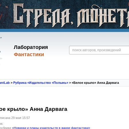
Лаборатория
Фантастики
antLab
>
Рубрика «Издательство «Полынь»
> «Белое крыло» Анна Дарвага
ое крыло» Анна Дарвага
писана 29 мая 15:57
а:
 рубрике
«Новинки и планы издательств в жанре фантастики»