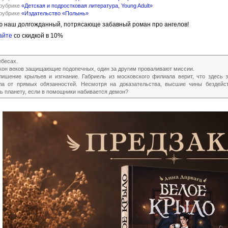
 рубрике
«Детская и подростковая литература, Young Adult»
 рубрике
«Издательство «Полынь»
ю наш долгожданный, потрясающе забавный роман про ангелов!
айте
со скидкой в 10%
ебесах.
кон веков защищающие подопечных, один за другим проваливают миссии.
ишение крыльев и изгнание. Габриель из московского филиала верит, что здесь 
ела от прямых обязанностей. Несмотря на доказательства, высшие чины бездейс
ть планету, если в помощники набивается демон?