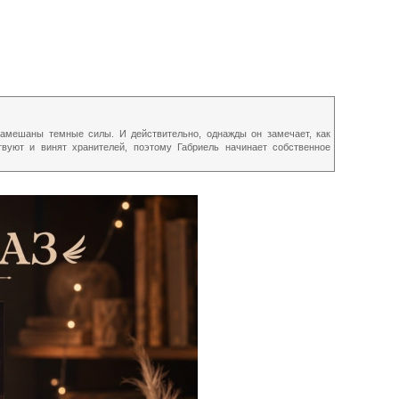
замешаны темные силы. И действительно, однажды он замечает, как
твуют и винят хранителей, поэтому Габриель начинает собственное