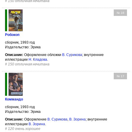
#
150 отличная нечитана
№ 16
Робокоп
сборник, 1993 год
Издательство: Эрика
Описание:
Оформление обложки
В. Сурикова
; внутренние
иллюстрации
Н. Кладова
.
#
150 отличная нечитана
№ 17
Коммандо
сборник, 1993 год
Издательство: Эрика
Описание:
Оформление
В. Сурикова
,
В. Зорина
; внутренние
иллюстрации
В. Зорина
.
#
120 очень хорошее