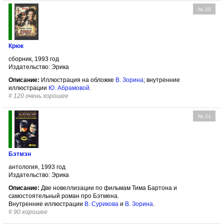
№ 20
Крюк
сборник, 1993 год
Издательство: Эрика
Описание:
Иллюстрация на обложке
В. Зорина
; внутренние
иллюстрации
Ю. Абрамовой
.
#
120 очень хорошее
№ 21
Бэтмэн
антология, 1993 год
Издательство: Эрика
Описание:
Две новеллизации по фильмам Тима Бартона и
самостоятельный роман про Бэтмена.
Внутренние иллюстрации
В. Сурикова
и
В. Зорина
.
#
90 хорошее