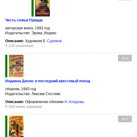
Честь семьи Прицци
авторская книга, 1993 год
Издательство: Эрика, Индекс
Описание:
Художник
В. Суриков
.
#
120 отличное
№ 6
Индиана Джонс и последний крестовый поход
сборник, 1993 год
Издательство: Лиесма Системс
Описание:
Оформление обложки
Н. Кладова
.
#
100 очень хорошее
№ 7