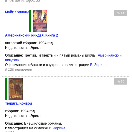
#
120 очень хорошее
Майк Холланд
№ 14
Американский ниндзя. Книга 2
авторский сборник, 1994 год
Издательство: Эрика
Описание:
Третий, четвертый и пятый романы цикла
«Американский
ниндзя»
.
Оформление обложки и внутренние иллюстрации
В. Зорина
.
#
120 отличное
№ 15
Тюряга. Конвой
сборник, 1994 год
Издательство: Эрика
Описание:
Внецикловые романы.
Иллюстрация на обложке
В. Зорина
.