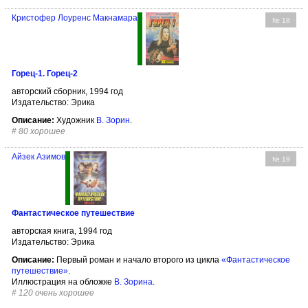
Кристофер Лоуренс Макнамара
№ 18
Горец-1. Горец-2
авторский сборник, 1994 год
Издательство: Эрика
Описание:
Художник
В. Зорин
.
#
80 хорошее
Айзек Азимов
№ 19
Фантастическое путешествие
авторская книга, 1994 год
Издательство: Эрика
Описание:
Первый роман и начало второго из цикла
«Фантастическое
путешествие»
.
Иллюстрация на обложке
В. Зорина
.
#
120 очень хорошее