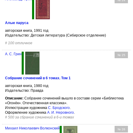
№ 24
Алые паруса
авторская книга, 1991 год
Издательство: Детская литература (Сибирское отделение)
#
100 отличное
А. С. Грин
№ 25
Собрание сочинений в 6 томах. Том 1
авторская книга, 1980 год
Издательство: Правда
Описание:
Собрание сочинений вышло в составе серии «Библиотека
«Огонёк». Отечественная классика».
Иллюстрации художника
С. Бродского
.
Оформление художника
А. И. Неровного
.
#
500 за сбрание сочинений в 6-и томах
Михаил Николаевич Волконский
№ 26