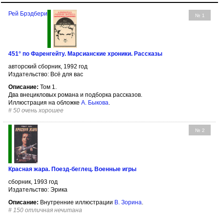
Рей Брэдбери
№ 1
451° по Фаренгейту. Марсианские хроники. Рассказы
авторский сборник, 1992 год
Издательство: Всё для вас
Описание:
Том 1.
Два внецикловых романа и подборка рассказов.
Иллюстрация на обложке
А. Быкова
.
#
50 очень хорошее
№ 2
Красная жара. Поезд-беглец. Военные игры
сборник, 1993 год
Издательство: Эрика
Описание:
Внутренние иллюстрации
В. Зорина
.
#
150 отличная нечитана