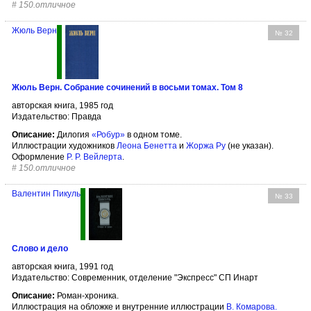
#
150.отличное
Жюль Верн
№ 32
Жюль Верн. Собрание сочинений в восьми томах. Том 8
авторская книга, 1985 год
Издательство: Правда
Описание:
Дилогия
«Робур»
в одном томе.
Иллюстрации художников
Леона Бенетта
и
Жоржа Ру
(не указан).
Оформление
Р. Р. Вейлерта
.
#
150.отличное
Валентин Пикуль
№ 33
Слово и дело
авторская книга, 1991 год
Издательство: Современник, отделение "Экспресс" СП Инарт
Описание:
Роман-хроника.
Иллюстрация на обложке и внутренние иллюстрации
В. Комарова
.