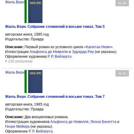
Жюль Верн
№ 30
Жюль Верн. Собрание сочинений в восьми томах. Том 5
авторская книга, 1985 год
Издательство: Правда
Описание:
Первый роман из условного цикла
«Капитан Немо»
.
Иллюстрации
Альфонса де Невилля
и
Эдуарда Риу
(не указаны).
Оформление художника
Р. Р. Вейлерта
.
#
150.отличное
Жюль Верн
№ 31
Жюль Верн. Собрание сочинений в восьми томах. Том 7
авторская книга, 1985 год
Издательство: Правда
Описание:
Два внецикловых романа.
Иллюстрации художников
Альфонса де Невилля
,
Леона Бенетта
и
Генри Мейера
(не указаны).
Оформление
Р. Р. Вейлерта
.