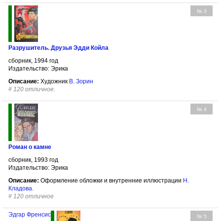
№ 3
Разрушитель. Друзья Эдди Койла
сборник, 1994 год
Издательство: Эрика
Описание:
Художник
В. Зорин
#
120 отличное.
№ 4
Роман о камне
сборник, 1993 год
Издательство: Эрика
Описание:
Оформление обложки и внутренние иллюстрации
Н.
Кладова
.
#
120 отличное
Эдгар Френсис
№ 5