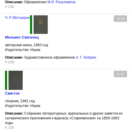
Описание:
Оформление
М.И. Разулевича
.
#
150
Ч. Р. Метьюрин
№ 43
Мельмот Скиталец
авторская книга, 1983 год
Издательство: Наука
Описание:
Художественное оформление
А. Г. Кобрин
.
#
150
№ 44
Свисток
сборник, 1981 год
Издательство: Наука
Описание:
Собрание литературных, журнальных и других заметок из
сатирического приложения к журналу «Современник» за 1859-1863
годы.
#
150