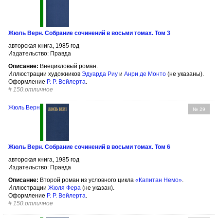
Жюль Верн. Собрание сочинений в восьми томах. Том 3
авторская книга, 1985 год
Издательство: Правда
Описание:
Внецикловый роман.
Иллюстрации художников
Эдуарда Риу
и
Анри де Монто
(не указаны).
Оформление
Р. Р. Вейлерта
.
#
150.отличное
Жюль Верн
№ 29
Жюль Верн. Собрание сочинений в восьми томах. Том 6
авторская книга, 1985 год
Издательство: Правда
Описание:
Второй роман из условного цикла
«Капитан Немо»
.
Иллюстрации
Жюля Фера
(не указан).
Оформление
Р. Р. Вейлерта
.
#
150.отличное