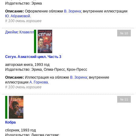
Издательство: Эрика
Описание:
Оформление обложки
В. Зорина
; внутренние иллюстрации
Ю. Абрамовой
.
#
100 очень хорошее
Джеймс Клавелл
№ 10
Сегун. Азиатский цикл. Часть 3
авторская книга, 1993 год
Издательство: Эрика, Олма-Пресс, Крон-Пресс
Описание:
Иллюстрация на обложке
В. Зорина
; внутренние
иллюстрации
А. Горнова
.
#
100 очень хорошее
№ 11
Кобра
сборник, 1993 год
Издательство: Лиесма системс