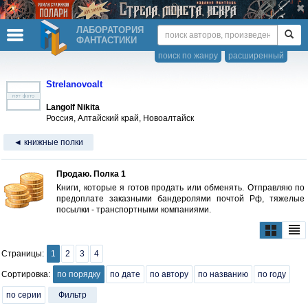
ЛАБОРАТОРИЯ
ФАНТАСТИКИ
поиск по жанру
расширенный
Strelanovoalt
Langolf Nikita
Россия, Алтайский край, Новоалтайск
◄ книжные полки
Продаю. Полка 1
Книги, которые я готов продать или обменять. Отправляю по
предоплате заказными бандеролями почтой Рф, тяжелые
посылки - транспортными компаниями.
Страницы:
1
2
3
4
Сортировка:
по порядку
по дате
по автору
по названию
по году
по серии
Фильтр