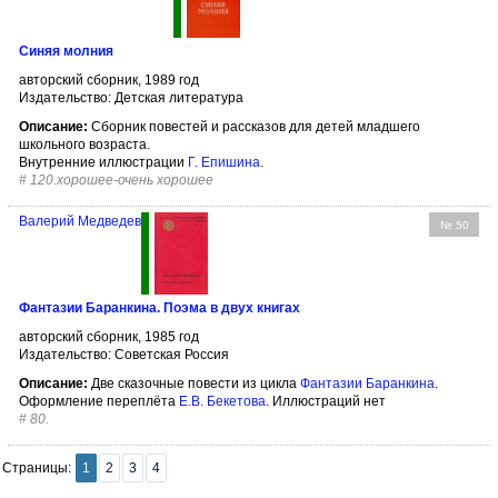
Синяя молния
авторский сборник, 1989 год
Издательство: Детская литература
Описание:
Сборник повестей и рассказов для детей младшего
школьного возраста.
Внутренние иллюстрации
Г. Епишина
.
#
120.хорошее-очень хорошее
Валерий Медведев
№ 50
Фантазии Баранкина. Поэма в двух книгах
авторский сборник, 1985 год
Издательство: Советская Россия
Описание:
Две сказочные повести из цикла
Фантазии Баранкина
.
Оформление переплёта
Е.В. Бекетова
. Иллюстраций нет
#
80.
Страницы:
1
2
3
4