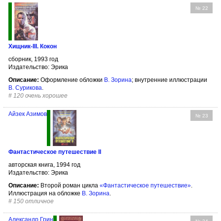
№ 22
Хищник-III. Кокон
сборник, 1993 год
Издательство: Эрика
Описание:
Оформление обложки
В. Зорина
; внутренние иллюстрации
В. Сурикова
.
#
120 очень хорошее
Айзек Азимов
№ 23
Фантастическое путешествие II
авторская книга, 1994 год
Издательство: Эрика
Описание:
Второй роман цикла
«Фантастическое путешествие»
.
Иллюстрация на обложке
В. Зорина
.
#
150 отличное
Александр Грин