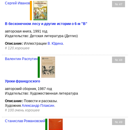
Сергей Иванов
№ 47
В бесконечном лесу и другие истории о 6-м "В"
авторская книга, 1991 год
Издательство: Детская литература (Детгиз)
Описание:
Иллюстрации
В. Юдина
.
#
120.хорошее
Валентин Распутин
№ 48
Уроки французского
авторский сборник, 1987 год
Издательство: Художественная литература
Описание:
Повести и рассказы.
Художник
Александр Плаксин
.
#
100.очень хорошее
Станислав Романовский
№ 49