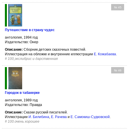
№ 45
Путешествие в страну чудес
антология, 1994 год
Издательство: Онер
Описание:
Сборник детских сказочных повестей.
Иллюстрация на обложке и внутренние иллюстрации
Е. Кожабаева
.
#
100,экслибрис и дарственная
№ 46
Городок в табакерке
антология, 1989 год
Издательство: Правда
Описание:
Сказки русский писателей.
Иллюстрации
И. Билибина
,
Е. Рачева
и
Е. Самокиш-Судковской
.
#
100.очень хорошее