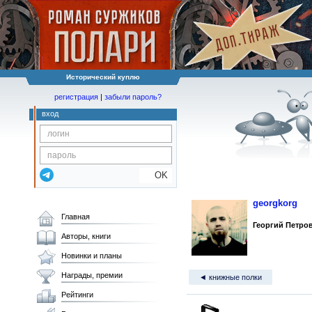
Исторический куплю
регистрация
|
забыли пароль?
вход
OK
georgkorg
Главная
Георгий Петро
Авторы, книги
Новинки и планы
Награды, премии
◄ книжные полки
Рейтинги