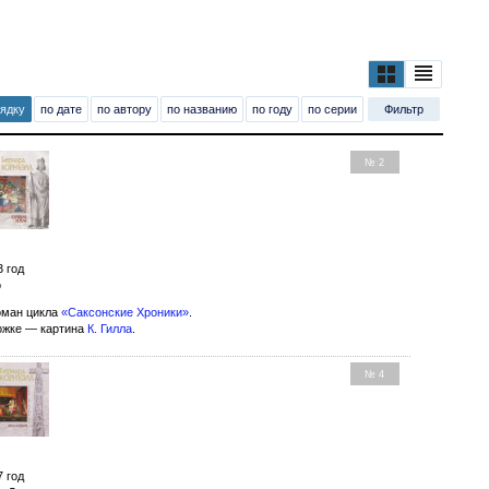
рядку
по дате
по автору
по названию
по году
по серии
Фильтр
№ 2
3 год
о
оман цикла
«Саксонские Хроники»
.
ожке — картина
К. Гилла
.
№ 4
7 год