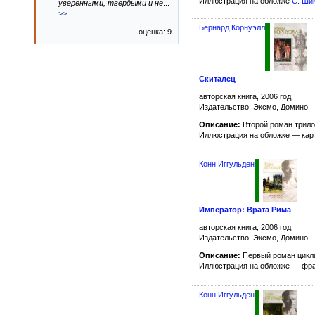
Иллюстрация на обложке
С. Ши
уверенными, твердыми и не
...
>>
Бернард Корнуэлл
оценка: 9
Скиталец
авторская книга, 2006 год
Издательство: Эксмо, Домино
Описание:
Второй роман трил
Иллюстрация на обложке — ка
Конн Иггульден
Император: Врата Рима
авторская книга, 2006 год
Издательство: Эксмо, Домино
Описание:
Первый роман цик
Иллюстрация на обложке — фр
Конн Иггульден