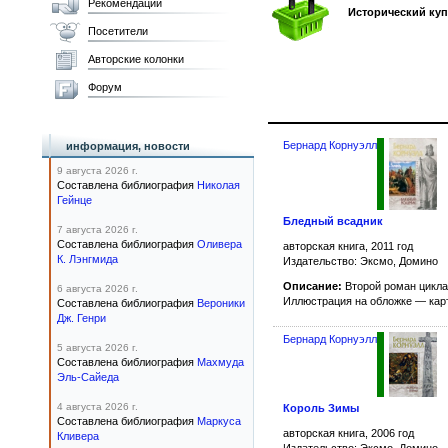
Рекомендации
Исторический ку
Посетители
Авторские колонки
Форум
Бернард Корнуэлл
информация, новости
9 августа 2026 г.
Составлена библиография
Николая
Гейнце
Бледный всадник
7 августа 2026 г.
Составлена библиография
Оливера
авторская книга, 2011 год
К. Лэнгмида
Издательство: Эксмо, Домино
Описание:
Второй роман цикл
6 августа 2026 г.
Иллюстрация на обложке — ка
Составлена библиография
Вероники
Дж. Генри
Бернард Корнуэлл
5 августа 2026 г.
Составлена библиография
Махмуда
Эль-Сайеда
4 августа 2026 г.
Король Зимы
Составлена библиография
Маркуса
авторская книга, 2006 год
Кливера