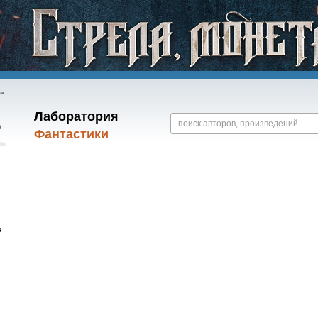
Лаборатория
Фантастики
в