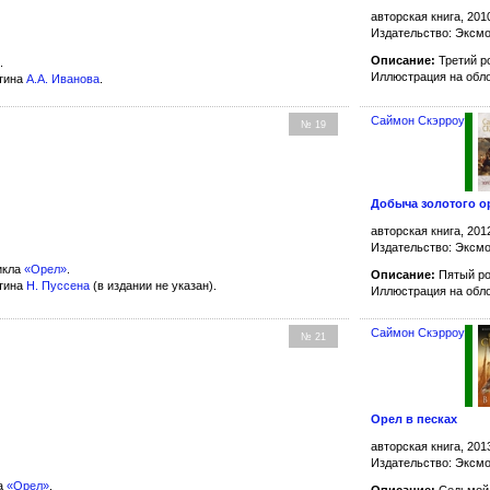
авторская книга, 201
Издательство: Эксм
Описание:
Третий р
.
Иллюстрация на обл
ртина
А.А. Иванова
.
Саймон Скэрроу
№ 19
Добыча золотого о
авторская книга, 201
Издательство: Эксм
икла
«Орел»
.
Описание:
Пятый р
ртина
Н. Пуссена
(в издании не указан).
Иллюстрация на обл
Саймон Скэрроу
№ 21
Орел в песках
авторская книга, 201
Издательство: Эксм
а
«Орел»
.
Описание:
Седьмой