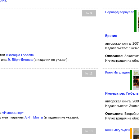
кина
.
Бернард Корнуэлл
№ 9
Еретик
авторская книга, 200
Издательство: Эксм
огии
«Загадка Грааля»
.
Описание:
Заключит
ртина
Э. Бёрн-Джонса
(в издании не указан).
Иллюстрация на обл
Конн Иггульден
№ 11
Император: Гибель
авторская книга, 200
Издательство: Эксм
ла
«Император»
.
Описание:
Второй р
агмент картины
А.-П. Мотта
(в издании не указан).
Иллюстрация на обл
Конн Иггульден
№ 13