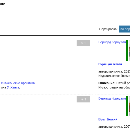
плю
Сортировка:
по по
Бернард Корнуэлл
№ 1
Горящая земля
авторская книга, 201
Издательство: Эксм
а
«Саксонские Хроники»
.
Описание:
Пятый р
ртина
У. Ханта
.
Иллюстрация на обл
Бернард Корнуэлл
№ 3
Враг Божий
авторская книга, 200