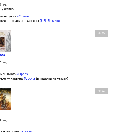
0 год
о, Домино
оман цикла
«Орёл»
.
ожке — фрагмент картины
Э. В. Люмине
.
№ 20
рла
2 год
о
оман цикла
«Орел»
.
ожке — картина
Ф. Боля
(в издании не указан).
№ 22
3 год
о
 роман цикла
«Орел»
.