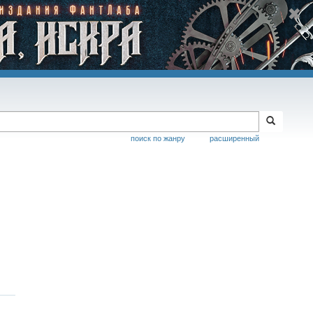
поиск по жанру
расширенный