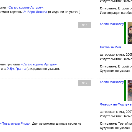
Издательство: Эксм
огии
«Сага о короле Артуре»
.
Описание:
Второй р
агмент картины
Э. Бёрн-Джонса
(в издании не указан).
Иллюстрация на обл
Колин Маккалоу
№ 5
Битва за Рим
авторская книга, 200
Издательство: Эксм
ман трилогии
«Сага о короле Артуре»
.
Описание:
Второй р
ртина
У.Дж. Гранта
(в издании не указан).
Художник не указан.
Колин Маккалоу
№ 7
Фавориты Фортун
авторская книга, 200
Издательство: Эксм
«Повелители Рима»
. Другие романы цикла в серии не
Описание:
Третий р
Художник не указан.