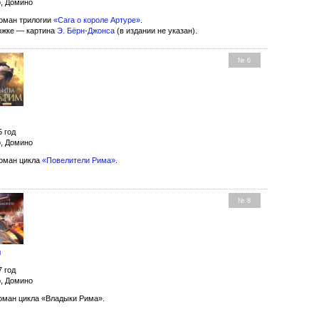
о, Домино
оман трилогии
«Сага о короле Артуре»
.
ожке — картина
Э. Бёрн-Джонса
(в издании не указан).
№ 6
5 год
о, Домино
оман цикла
«Повелители Рима»
.
№ 8
ы
7 год
о, Домино
оман цикла «Владыки Рима».