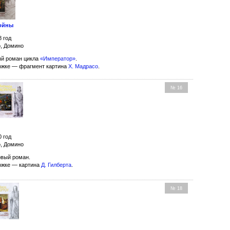
войны
8 год
о, Домино
й роман цикла
«Император»
.
ожке — фрагмент картина
Х. Мадрасо
.
№ 16
0 год
о, Домино
вый роман.
ожке — картина
Д. Гилберта
.
№ 18