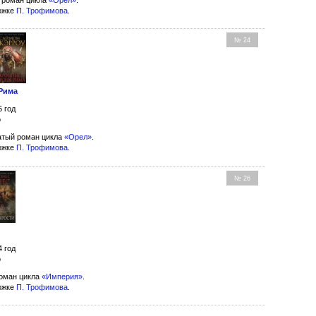
ожке
П. Трофимова
.
№ 24
Рима
5 год
о
тый роман цикла
«Орел»
.
ожке
П. Трофимова
.
№ 26
4 год
о
оман цикла
«Империя»
.
ожке
П. Трофимова
.