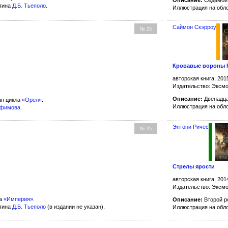
ртина
Д.Б. Тьеполо
.
Иллюстрация на обл
Саймон Скэрроу
№ 23
Кровавые вороны 
авторская книга, 201
Издательство: Эксм
Описание:
Двенадца
н цикла
«Орел»
.
Иллюстрация на обл
офимова
.
Энтони Ричес
№ 25
Стрелы ярости
авторская книга, 201
Издательство: Эксм
ла
«Империя»
.
Описание:
Второй р
ртина
Д.Б. Тьеполо
(в издании не указан).
Иллюстрация на обл