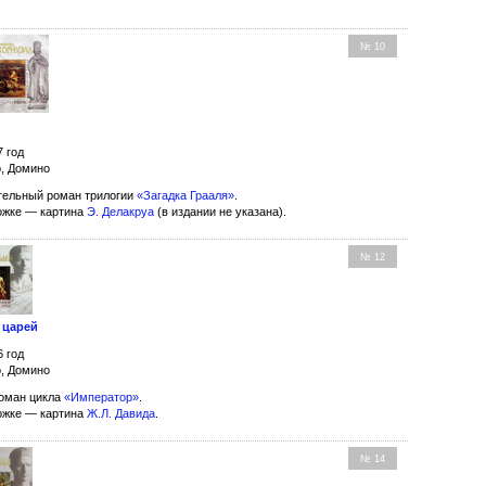
№ 10
7 год
о, Домино
ельный роман трилогии
«Загадка Грааля»
.
ожке — картина
Э. Делакруа
(в издании не указана).
№ 12
 царей
6 год
о, Домино
оман цикла
«Император»
.
ожке — картина
Ж.Л. Давида
.
№ 14