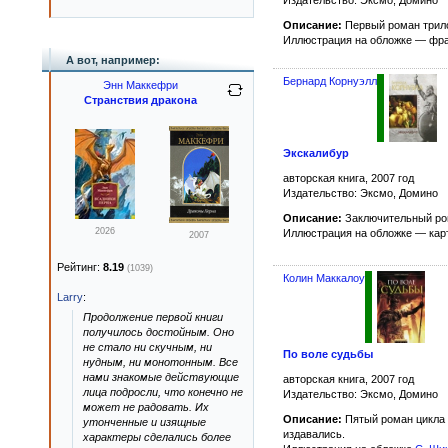
Издательство: Эксмо, Домино
Описание:
Первый роман трил
Иллюстрация на обложке — фр
А вот, например:
Бернард Корнуэлл
Энн Маккефри
Странствия дракона
Экскалибур
авторская книга, 2007 год
Издательство: Эксмо, Домино
Описание:
Заключительный ро
2026
Иллюстрация на обложке — ка
2007
Рейтинг:
8.19
(1039)
Колин Маккалоу
Larry
:
Продолжение первой книги
получилось достойным. Оно
не стало ни скучным, ни
По воле судьбы
нудным, ни монотонным. Все
нами знакомые действующие
авторская книга, 2007 год
лица подросли, что конечно не
Издательство: Эксмо, Домино
может не радовать. Их
Описание:
Пятый роман цикла
утонченные и изящные
издавались.
характеры сделались более