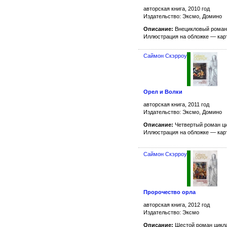
авторская книга, 2010 год
Издательство: Эксмо, Домино
Описание:
Внецикловый роман
Иллюстрация на обложке — ка
Саймон Скэрроу
Орел и Волки
авторская книга, 2011 год
Издательство: Эксмо, Домино
Описание:
Четвертый роман ц
Иллюстрация на обложке — ка
Саймон Скэрроу
Пророчество орла
авторская книга, 2012 год
Издательство: Эксмо
Описание:
Шестой роман цикл