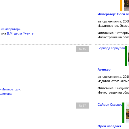
Император: Боги 
авторская книга, 200
Издательство: Эксм
а
«Император»
.
Описание:
Четверты
ртина
В.М. де ла Фуенте
.
Иллюстрация на обл
Бернард Корнуэлл
№ 15
Азенкур
авторская книга, 201
Издательство: Эксм
Описание:
Внецикло
«Император»
.
Иллюстрация на обл
офимова
.
Саймон Скэрроу
№ 17
Орел нападает