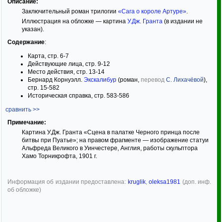
Описание:
Заключительный роман трилогии
«Сага о короле Артуре»
.
Иллюстрация на обложке — картина
У.Дж. Гранта
(в издании не
указан).
Содержание
:
Карта, стр. 6-7
Действующие лица, стр. 9-12
Место действия, стр. 13-14
Бернард Корнуэлл.
Экскалибур
(роман,
перевод
С. Лихачёвой
),
стр. 15-582
Историческая справка, стр. 583-586
сравнить >>
Примечание:
Картина У.Дж. Гранта «Сцена в палатке Черного принца после
битвы при Пуатье»; на правом фрагменте — изображение статуи
Альфреда Великого в Уинчестере, Англия, работы скульптора
Хамо Торникрофта, 1901 г.
Информация об издании предоставлена:
kruglik
,
oleksa1981
(доп. инф.
об обложке)