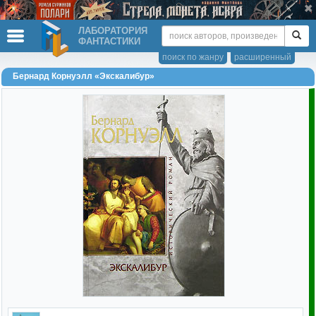
ЛАБОРАТОРИЯ
ФАНТАСТИКИ
поиск по жанру
расширенный
Бернард Корнуэлл «Экскалибур»