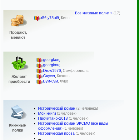
Все книжные полки »
(17)
r56ty78ui9
,
Киев
Продают,
меняют
georgkorg
georgkorg
Drow1976
,
Симферополь
Guyver
,
Казань
Желают
Бум-бум
,
Луцк
приобрести
...
Исторический роман
(2 человека)
Мои книги
(1 человек)
Прочитано-2018
(1 человек)
Исторический роман ЭКСМО (все виды
Книжные
оформления)
(1 человек)
полки
Историческая проза
(1 человек)
...