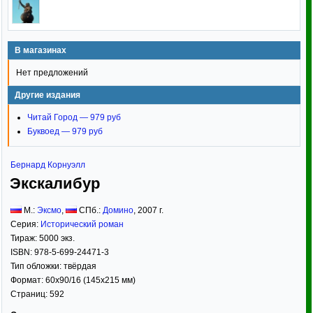
В магазинах
Нет предложений
Другие издания
Читай Город — 979 руб
Буквоед — 979 руб
Бернард Корнуэлл
Экскалибур
М.:
Эксмо
,
СПб.:
Домино
,
2007
г.
Серия:
Исторический роман
Тираж:
5000 экз.
ISBN:
978-5-699-24471-3
Тип обложки:
твёрдая
Формат:
60x90/16
(145x215 мм)
Страниц:
592