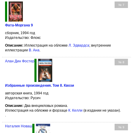
№ 7
Фата-Моргана 9
сборник, 1994 год
Издательство: Флокс
Описание:
Иллюстрация на обложке
Л. Эдвардса
; внутренние
иллюстрации
В. Ана
.
Алан Дин Фостер
№ 8
Избранные произведения. Том 8. Квози
авторская книга, 1994 год
Издательство: Русич
Описание:
Два внецикловых романа.
Иллюстрация на обложке и форзаце
К. Келли
(в издании не указан).
.
Наталия Новаш
№ 9