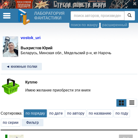
ЛАБОРАТОРИЯ
ФАНТАСТИКИ
поиск по жанру
расширенный
vostok_uri
Выхристов Юрий
Беларусь, Минская обл., Мядельский р-н, кп Нарочь
◄ книжные полки
Куплю
Имею желание приобрести эти книги
Сортировка:
по порядку
по дате
по автору
по названию
по году
по серии
Фильтр