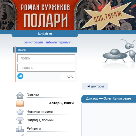
fantlab ru
регистрация
|
забыли пароль?
вход
OK
◄ дикторы
Главная
Диктор — Олег Куликович
Авторы, книги
Новинки и планы
Награды, премии
Рейтинги