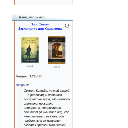
А вот, например:
Пирс Энтони
Заклинание для Хамелеона
2024
2009
Рейтинг:
7.75
(530)
netlgbun
:
Секрет Ксанфа, на мой взгляд
— в реализации детского
восприятия мира, где немного
страшно, но жутко
интересно, где никто не
погибает (лишь faded out), где
нет отпетых злодеев, где
предметы и их названия
скованы крепкой магической