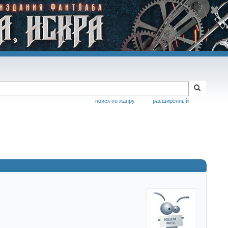
поиск по жанру
расширенный