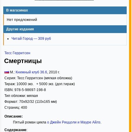
В магазинах
Нет предложений
Другие издания
Читай Город — 309 руб
Тесс Герритсен
Смертницы
М.:
Книжный клуб 36.6
,
2010
г.
Серия:
Тесс Герритсен (мягкая обложка)
Тираж:
10000 экз. + 5000 экз. (доп.тираж)
ISBN:
978-5-98697-198-8
Тип обложки:
мягкая
Формат:
70x92/32
(110x165 мм)
Страниц:
400
Описание:
Пятый роман цикла
о Джейн Риццоли и Мауре Айлз
.
Содержание
: