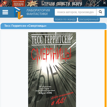
ЛАБОРАТОРИЯ
ФАНТАСТИКИ
поиск по жанру
расширенный
Тесс Герритсен «Смертницы»