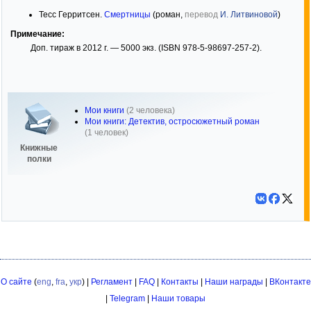
Тесс Герритсен.
Смертницы
(роман,
перевод
И. Литвиновой
)
Примечание:
Доп. тираж в 2012 г. — 5000 экз. (ISBN 978-5-98697-257-2).
Мои книги
(2 человека)
Мои книги: Детектив, остросюжетный роман
(1 человек)
Книжные
полки
О сайте
(
eng
,
fra
,
укр
) |
Регламент
|
FAQ
|
Контакты
|
Наши награды
|
ВКонтакте
|
Telegram
|
Наши товары