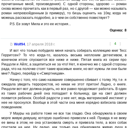
прочитанные мной, произведения). С одной стороны, здорово — роман
снова можно прочитать как в первый раз, но с другой — как можно называть
роман непревзойденным (к примеру), то бишь оценить на 10ку, когда не
можешь рассказать подробно, а о чем он собственно повествует?
P.S. Ее зовут Мила и это ее история...
Оценка:
8
[
4
]
Wolf94
,
17 апреля 2018 г.
И вот что только побудило меня начать собирать коллекцию книг Тесс
Герритсен? То что когда-то, казалось весьма неплохим детективом, в
конечном итоге спускается все ниже и ниже. Пятая книга из серии про
Риццоли и Айлс, а зацепиться не за что! Нет, я конечно же с одной стороны
рада, что на полочке стоят такие красивые книги, но вот нужны ли они были
мне? Ладно, перейду к «Смертницам».
Начну с того, что само название совершенно сбивает с толку. Ну, т.е. я
ожидала увидеть террористов, но никак не этот притон! Ладно, о книге.
Риццоли вот-вот должна родить, но все равно продолжает работать. В один
из таких рабочих дней она попадает в больницу, где на свет должен
появится ребенок. Особой радости у нее нет, ведь материнский инстинкт у
нее не проснулся. Вообще в этой части она меня изрядно взбесила своим
поведением.
У Мауры на работе тоже не все так гладко. Она обнаружила в своем
морге живую девушку, которую ошибочно привезли к ней. Правда я не вижу
ее вины в этом, не она установила смерть и привезла тело, а всех собак
спустили на нее. Ну ладно, как только она обнаружила живую душу в