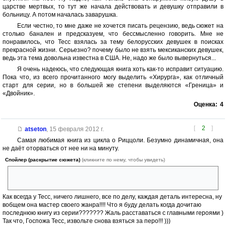
царстве мертвых, то тут же начала действовать и девушку отправили в
больницу. А потом началась заварушка.
Если честно, то мне даже не хочется писать рецензию, ведь сюжет на
столько банален и предсказуем, что бессмысленно говорить. Мне не
понравилось, что Тесс взялась за тему белорусских девушек в поисках
прекрасной жизни. Серьезно? почему было не взять мексиканских девушек,
ведь эта тема довольна известна в США. Не, надо же было вывернуться...
Я очень надеюсь, что следующая книга хоть как-то исправит ситуацию.
Пока что, из всего прочитанного могу выделить «Хирурга», как отличный
старт для серии, но в большей же степени выделяются «Греница» и
«Двойник».
Оценка:
4
[
2
]
atseton
,
15 февраля 2012 г.
Самая любимая книга из цикла о Риццоли. Безумно динамичная, она
не даёт оторваться от нее ни на минуту.
Спойлер (раскрытие сюжета)
(кликните по нему, чтобы увидеть)
Интерес подогревается тем, что очень хочется спасения последней
выжившей из девочек ...
Как всегда у Тесс, ничего лишнего, все по делу, каждая деталь интересна, ну
вобщем она мастер своего жанра!!!! Что я буду делать когда дочитаю
последнюю книгу из серии??????? Жаль расставаться с главными героями )
Так что, Госпожа Тесс, извольте снова взяться за перо!!! )))