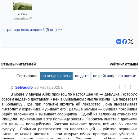
2006 г.
(английский)
страница всех изданий (5 шт.) >>
Отзывы читателей
Рейтинг отзыва
Сортировка:
по актуальности
по дате
по рейтингу
по оценке
[
1
]
Selvaggio
,
23 марта 2025 г.
В морге у Мауры Айлз произошло настоящее чп — девушка , которую
совсем недавно доставили к ней в буквальном смысле ожила . Её перевозят
в больницу , где при попытке вколоть ей лекарство , она выхватывает
пистолет у охранника и убивает его . Дальше больше — бывшая покойница
берёт заложников и вызывает сообщника . Одной из заложниц становится
Риццоли , приехавшая в эту больницу рожать . Габриэль вместе с друзьями
его жены — полицейскими Бостона начинает делать всё что бы спасти
супругу . События развиваются по нарастающей — убитого охранника
никто не может опознать , при штурме обоих преступников убивают ,
однако девушка успевает сказать Риццоли — «Мила знает» .