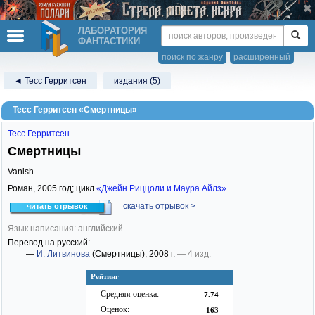
ЛАБОРАТОРИЯ
ФАНТАСТИКИ
поиск по жанру
расширенный
◄ Тесс Герритсен
издания (5)
Тесс Герритсен «Смертницы»
Тесс Герритсен
Смертницы
Vanish
Роман,
2005
год; цикл
«Джейн Риццоли и Маура Айлз»
скачать отрывок >
читать отрывок
Язык написания: английский
Перевод на русский:
—
И. Литвинова
(Смертницы)
; 2008 г.
— 4 изд.
Рейтинг
Средняя оценка:
7.74
Оценок:
163