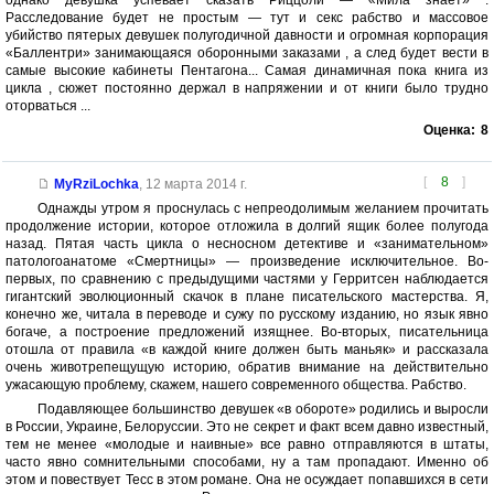
Расследование будет не простым — тут и секс рабство и массовое
убийство пятерых девушек полугодичной давности и огромная корпорация
«Баллентри» занимающаяся оборонными заказами , а след будет вести в
самые высокие кабинеты Пентагона... Самая динамичная пока книга из
цикла , сюжет постоянно держал в напряжении и от книги было трудно
оторваться ...
Оценка:
8
[
8
]
MyRziLochka
,
12 марта 2014 г.
Однажды утром я проснулась с непреодолимым желанием прочитать
продолжение истории, которое отложила в долгий ящик более полугода
назад. Пятая часть цикла о несносном детективе и «занимательном»
патологоанатоме «Смертницы» — произведение исключительное. Во-
первых, по сравнению с предыдущими частями у Герритсен наблюдается
гигантский эволюционный скачок в плане писательского мастерства. Я,
конечно же, читала в переводе и сужу по русскому изданию, но язык явно
богаче, а построение предложений изящнее. Во-вторых, писательница
отошла от правила «в каждой книге должен быть маньяк» и рассказала
очень животрепещущую историю, обратив внимание на действительно
ужасающую проблему, скажем, нашего современного общества. Рабство.
Подавляющее большинство девушек «в обороте» родились и выросли
в России, Украине, Белоруссии. Это не секрет и факт всем давно известный,
тем не менее «молодые и наивные» все равно отправляются в штаты,
часто явно сомнительными способами, ну а там пропадают. Именно об
этом и повествует Тесс в этом романе. Она не осуждает попавшихся в сети